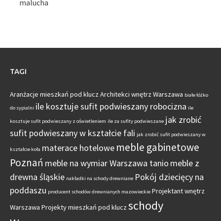
TAGI
Aranżacje mieszkań pod klucz
Architekci wnętrz Warszawa
białe łóżko
ile kosztuje sufit podwieszany robocizna
do sypialni
ile
jak zrobić
kosztuje sufit podwieszany z oświetleniem
ile za sufity podwieszane
sufit podwieszany w kształcie fali
jak zrobić sufit podwieszany w
meble gabinetowe
materace hotelowe
kształcie koła
Poznań
meble na wymiar Warszawa tanio
meble z
drewna śląskie
Pokój dziecięcy na
nakładki na schody drewniane
poddaszu
Projektant wnętrz
producent schodów drewnianych mazowieckie
schody
Warszawa
Projekty mieszkań pod klucz