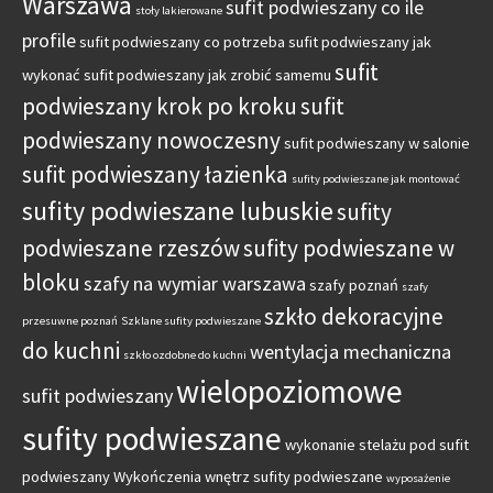
Warszawa
sufit podwieszany co ile
stoły lakierowane
profile
sufit podwieszany co potrzeba
sufit podwieszany jak
sufit
wykonać
sufit podwieszany jak zrobić samemu
podwieszany krok po kroku
sufit
podwieszany nowoczesny
sufit podwieszany w salonie
sufit podwieszany łazienka
sufity podwieszane jak montować
sufity podwieszane lubuskie
sufity
podwieszane rzeszów
sufity podwieszane w
bloku
szafy na wymiar warszawa
szafy poznań
szafy
szkło dekoracyjne
przesuwne poznań
Szklane sufity podwieszane
do kuchni
wentylacja mechaniczna
szkło ozdobne do kuchni
wielopoziomowe
sufit podwieszany
sufity podwieszane
wykonanie stelażu pod sufit
podwieszany
Wykończenia wnętrz sufity podwieszane
wyposażenie