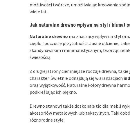
możliwości twórcze, umożliwiając kreowanie spójn
wiele lat.
Jak naturalne drewno wpływa na styl i klimat 
Naturalne drewno
ma znaczący wpływ na styl or
ciepło i poczucie przytulności. Jasne odcienie, taki
skandynawskim i minimalistycznym, tworząc relaks
świeżością.
Z drugiej strony ciemniejsze rodzaje drewna, takie 
charakter. Świetnie odnajdują się w aranżacjach
in
oraz wyjątkowość. Naturalne kolory drewna harmo
podkreślając ich piękno.
Drewno stanowi także doskonałe tło dla mebli wy
akcesoriów metalowych lub tekstylnych. Taki dobór
różnorodne style: