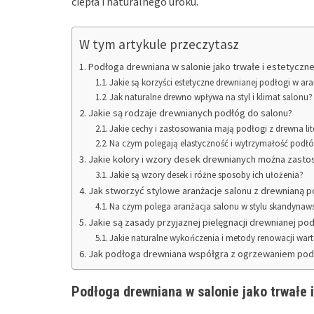
ciepła i naturalnego uroku.
W tym artykule przeczytasz
Podłoga drewniana w salonie jako trwałe i estetyczn
Jakie są korzyści estetyczne drewnianej podłogi w ara
Jak naturalne drewno wpływa na styl i klimat salonu?
Jakie są rodzaje drewnianych podłóg do salonu?
Jakie cechy i zastosowania mają podłogi z drewna li
Na czym polegają elastyczność i wytrzymałość pod
Jakie kolory i wzory desek drewnianych można zasto
Jakie są wzory desek i różne sposoby ich ułożenia?
Jak stworzyć stylowe aranżacje salonu z drewnianą 
Na czym polega aranżacja salonu w stylu skandynaws
Jakie są zasady przyjaznej pielęgnacji drewnianej pod
Jakie naturalne wykończenia i metody renowacji war
Jak podłoga drewniana współgra z ogrzewaniem podł
Podłoga drewniana w salonie jako trwałe 