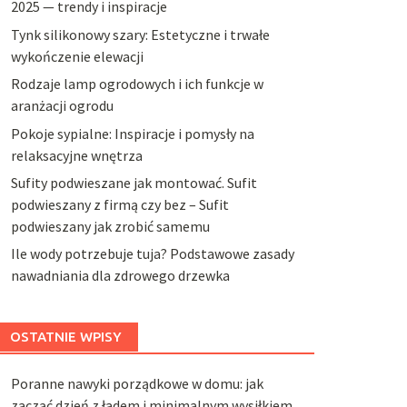
2025 — trendy i inspiracje
Tynk silikonowy szary: Estetyczne i trwałe
wykończenie elewacji
Rodzaje lamp ogrodowych i ich funkcje w
aranżacji ogrodu
Pokoje sypialne: Inspiracje i pomysły na
relaksacyjne wnętrza
Sufity podwieszane jak montować. Sufit
podwieszany z firmą czy bez – Sufit
podwieszany jak zrobić samemu
Ile wody potrzebuje tuja? Podstawowe zasady
nawadniania dla zdrowego drzewka
OSTATNIE WPISY
Poranne nawyki porządkowe w domu: jak
zacząć dzień z ładem i minimalnym wysiłkiem