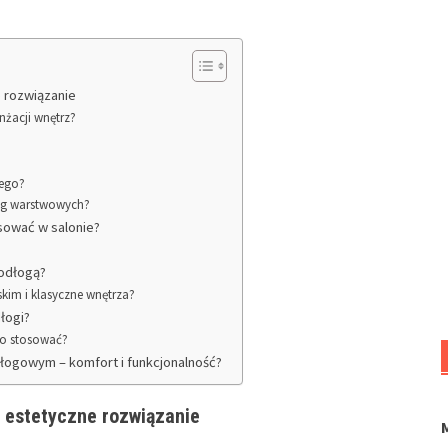
e rozwiązanie
nżacji wnętrz?
tego?
łóg warstwowych?
sować w salonie?
podłogą?
kim i klasyczne wnętrza?
łogi?
to stosować?
ogowym – komfort i funkcjonalność?
i estetyczne rozwiązanie