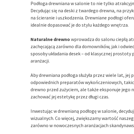
Podłoga drewniana w salonie to nie tylko atrakcyj
Decydując się na deski z twardego drewna, na przy
na ścieranie i uszkodzenia. Drewniane podłogi of
idealnie dopasować je do stylu każdego wnętrza.
Naturalne drewno
wprowadza do salonu ciepłą atm
zachęcającą zarówno dla domowników, jak i odwie
sposoby układania desek – od klasycznej prostoty 
aranżacji.
Aby drewniana podłoga służyła przez wiele lat, jej 
odpowiednich preparatów wykończeniowych, takic
drewno przed zużyciem, ale także eksponuje jego 
zachować jej estetykę przez długi czas.
Inwestując w drewnianą podłogę w salonie, decyduj
wizualnych. Co więcej, zwiększamy wartość naszeg
zarówno w nowoczesnych aranżacjach skandynawskic