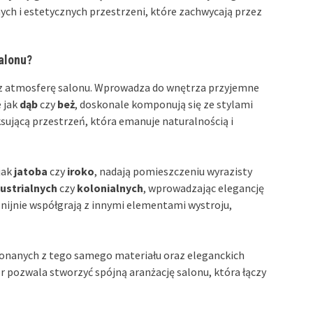
ych i estetycznych przestrzeni, które zachwycają przez
salonu?
az atmosferę salonu. Wprowadza do wnętrza przyjemne
e jak
dąb
czy
beż
, doskonale komponują się ze stylami
ującą przestrzeń, która emanuje naturalnością i
jak
jatoba
czy
iroko
, nadają pomieszczeniu wyrazisty
dustrialnych
czy
kolonialnych
, wprowadzając elegancję
nijnie współgrają z innymi elementami wystroju,
konanych z tego samego materiału oraz eleganckich
 pozwala stworzyć spójną aranżację salonu, która łączy