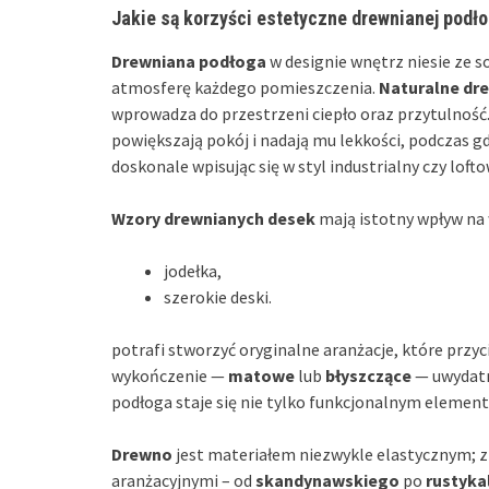
Jakie są korzyści estetyczne drewnianej podło
Drewniana podłoga
w designie wnętrz niesie ze s
atmosferę każdego pomieszczenia.
Naturalne dr
wprowadza do przestrzeni ciepło oraz przytulność. 
powiększają pokój i nadają mu lekkości, podczas g
doskonale wpisując się w styl industrialny czy lofto
Wzory drewnianych desek
mają istotny wpływ na 
jodełka,
szerokie deski.
potrafi stworzyć oryginalne aranżacje, które prz
wykończenie —
matowe
lub
błyszczące
— uwydatni
podłoga staje się nie tylko funkcjonalnym element
Drewno
jest materiałem niezwykle elastycznym; 
aranżacyjnymi – od
skandynawskiego
po
rustyka