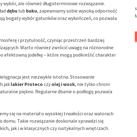
ny wybór, ale również długoterminowe rozwiązanie.
kład
dębu
lub
buku
, zapewniamy sobie wysoką odporność
erują bogaty wybór gatunków oraz wykończeń, co pozwala
osferę i przytulność, czyniąc przestrzeń bardziej
dzających. Warto również zwrócić uwagę na różnorodne
po efektowną jodełkę – które mogą podkreślić charakter
pielęgnacja jest niezwykle istotna. Stosowanie
h jak
lakier Proteco
czy
olej i wosk
, nie tylko chroni
naturalne piękno. Regularne dbanie o podłogę pozwala
emy się na materiał o wysokiej trwałości oraz walorach
o domu. Takie rozwiązanie doskonale sprawdzi się
h, jak i w klasycznych czy rustykalnych wnętrzach.