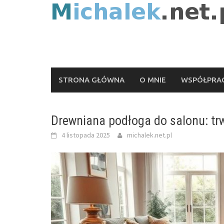
Skip
to
content
STRONA GŁÓWNA
O MNIE
WSPÓŁPRAC
Drewniana podłoga do salonu: trw
4 listopada 2025
michalek.net.pl