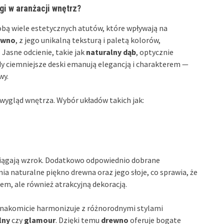
gi w aranżacji wnętrz?
obą wiele estetycznych atutów, które wpływają na
ewno
, z jego unikalną teksturą i paletą kolorów,
Jasne odcienie, takie jak
naturalny dąb
, optycznie
dy ciemniejsze deski emanują elegancją i charakterem —
wy.
wygląd wnętrza. Wybór układów takich jak:
yciągają wzrok. Dodatkowo odpowiednio dobrane
a naturalne piękno drewna oraz jego słoje, co sprawia, że
em, ale również atrakcyjną dekoracją.
znakomicie harmonizuje z różnorodnymi stylami
lny
czy
glamour
. Dzięki temu
drewno
oferuje bogate