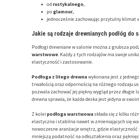
od
rustykalnego
,
po
glamour
,
jednocześnie zachowując przytulny klimat 
Jakie są rodzaje drewnianych podłóg do 
Podłogi drewniane w salonie można z grubsza podz
warstwowe
. Każdy z tych rodzajów ma swoje unika
elastyczność i zastosowanie.
Podłoga z litego drewna
wykonana jest z jednego
trwałością oraz odpornością na różnego rodzaju us
pozwala zachować jej piękny wygląd przez długie l
drewna sprawia, że każda deska jest jedyna w swoim
Z kolei
podłoga warstwowa
składa się z kilku ró
elastyczna i stabilna nawet w zmieniających się wa
nowoczesne aranżacje wnętrz, gdzie elastyczność 
mniejszą podatność na odkształcenia oraz pęknięcia