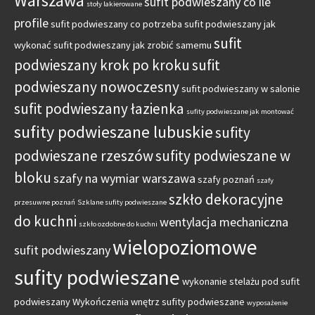
Warszawa
sufit podwieszany co ile
stoły lakierowane
profile
sufit podwieszany co potrzeba
sufit podwieszany jak
sufit
wykonać
sufit podwieszany jak zrobić samemu
podwieszany krok po kroku
sufit
podwieszany nowoczesny
sufit podwieszany w salonie
sufit podwieszany łazienka
sufity podwieszane jak montować
sufity podwieszane lubuskie
sufity
podwieszane rzeszów
sufity podwieszane w
bloku
szafy na wymiar warszawa
szafy poznań
szafy
szkło dekoracyjne
przesuwne poznań
Szklane sufity podwieszane
do kuchni
wentylacja mechaniczna
szkło ozdobne do kuchni
wielopoziomowe
sufit podwieszany
sufity podwieszane
wykonanie stelażu pod sufit
podwieszany
Wykończenia wnętrz sufity podwieszane
wyposażenie