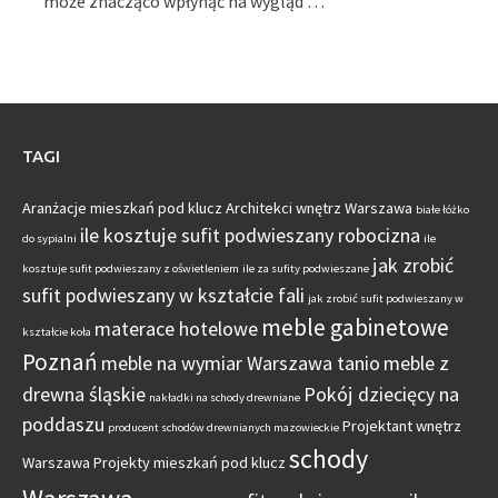
może znacząco wpłynąć na wygląd …
TAGI
Aranżacje mieszkań pod klucz
Architekci wnętrz Warszawa
białe łóżko
ile kosztuje sufit podwieszany robocizna
do sypialni
ile
jak zrobić
kosztuje sufit podwieszany z oświetleniem
ile za sufity podwieszane
sufit podwieszany w kształcie fali
jak zrobić sufit podwieszany w
meble gabinetowe
materace hotelowe
kształcie koła
Poznań
meble na wymiar Warszawa tanio
meble z
drewna śląskie
Pokój dziecięcy na
nakładki na schody drewniane
poddaszu
Projektant wnętrz
producent schodów drewnianych mazowieckie
schody
Warszawa
Projekty mieszkań pod klucz