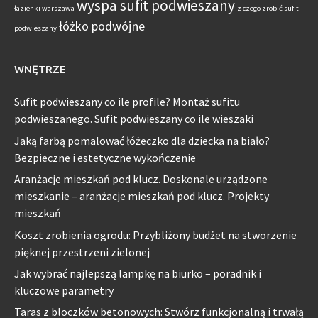
wyspa sufit podwieszany
łazienki warszawa
z czego zrobić sufit
łóżko podwójne
podwieszany
WNĘTRZE
Sufit podwieszany co ile profile? Montaż sufitu
podwieszanego. Sufit podwieszany co ile wieszaki
Jaką farbą pomalować łóżeczko dla dziecka na biało?
Bezpieczne i estetyczne wykończenie
Aranżacje mieszkań pod klucz. Doskonale urządzone
mieszkanie – aranżacje mieszkań pod klucz. Projekty
mieszkań
Koszt zrobienia ogrodu: Przybliżony budżet na stworzenie
pięknej przestrzeni zielonej
Jak wybrać najlepszą lampkę na biurko – poradnik i
kluczowe parametry
Taras z bloczków betonowych: Stwórz funkcjonalną i trwałą