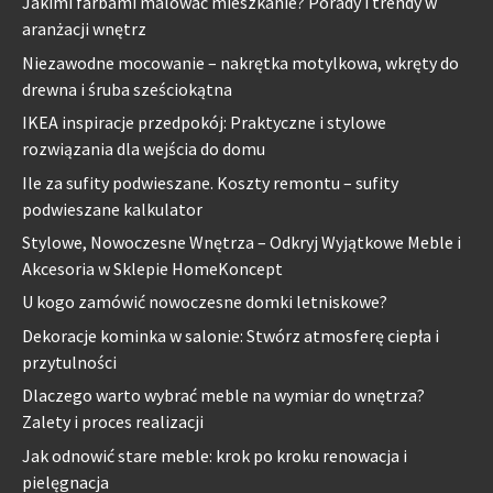
Jakimi farbami malować mieszkanie? Porady i trendy w
aranżacji wnętrz
Niezawodne mocowanie – nakrętka motylkowa, wkręty do
drewna i śruba sześciokątna
IKEA inspiracje przedpokój: Praktyczne i stylowe
rozwiązania dla wejścia do domu
Ile za sufity podwieszane. Koszty remontu – sufity
podwieszane kalkulator
Stylowe, Nowoczesne Wnętrza – Odkryj Wyjątkowe Meble i
Akcesoria w Sklepie HomeKoncept
U kogo zamówić nowoczesne domki letniskowe?
Dekoracje kominka w salonie: Stwórz atmosferę ciepła i
przytulności
Dlaczego warto wybrać meble na wymiar do wnętrza?
Zalety i proces realizacji
Jak odnowić stare meble: krok po kroku renowacja i
pielęgnacja