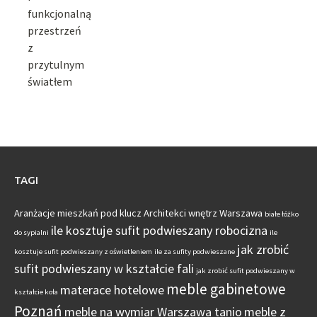
TAGI
Aranżacje mieszkań pod klucz
Architekci wnętrz Warszawa
białe łóżko
ile kosztuje sufit podwieszany robocizna
do sypialni
ile
jak zrobić
kosztuje sufit podwieszany z oświetleniem
ile za sufity podwieszane
sufit podwieszany w kształcie fali
jak zrobić sufit podwieszany w
meble gabinetowe
materace hotelowe
kształcie koła
Poznań
meble na wymiar Warszawa tanio
meble z