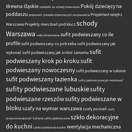
drewna śląskie
Pokój dziecięcy na
nakładki na schody drewniane
poddaszu
Projektant wnętrz
producent schodów drewnianych mazowieckie
schody
Warszawa
Projekty mieszkań pod klucz
Warszawa
sufit podwieszany co ile
stoły lakierowane
profile
sufit podwieszany co potrzeba
sufit podwieszany jak
sufit
wykonać
sufit podwieszany jak zrobić samemu
podwieszany krok po kroku
sufit
podwieszany nowoczesny
sufit podwieszany w salonie
sufit podwieszany łazienka
sufity podwieszane jak montować
sufity podwieszane lubuskie
sufity
podwieszane rzeszów
sufity podwieszane w
bloku
szafy na wymiar warszawa
szafy poznań
szafy
szkło dekoracyjne
przesuwne poznań
Szklane sufity podwieszane
do kuchni
wentylacja mechaniczna
szkło ozdobne do kuchni