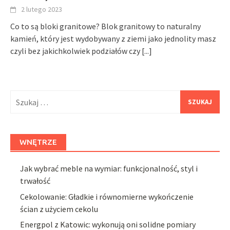
2 lutego 2023
Co to są bloki granitowe? Blok granitowy to naturalny
kamień, który jest wydobywany z ziemi jako jednolity masz
czyli bez jakichkolwiek podziałów czy
[...]
Szukaj:
WNĘTRZE
Jak wybrać meble na wymiar: funkcjonalność, styl i
trwałość
Cekolowanie: Gładkie i równomierne wykończenie
ścian z użyciem cekolu
Energpol z Katowic: wykonują oni solidne pomiary