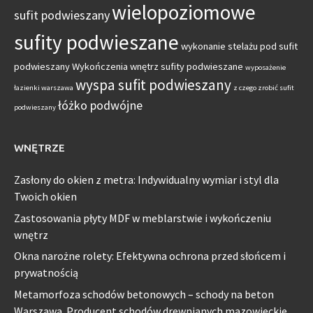
wielopoziomowe
sufit podwieszany
sufity podwieszane
wykonanie stelażu pod sufit
podwieszany
Wykończenia wnętrz sufity podwieszane
wyposażenie
wyspa sufit podwieszany
łazienki warszawa
z czego zrobić sufit
łóżko podwójne
podwieszany
WNĘTRZE
Zasłony do okien z metra: Indywidualny wymiar i styl dla
Twoich okien
Zastosowania płyty MDF w meblarstwie i wykończeniu
wnętrz
Okna narożne rolety: Efektywna ochrona przed słońcem i
prywatnością
Metamorfoza schodów betonowych – schody na beton
Warszawa. Producent schodów drewnianych mazowieckie