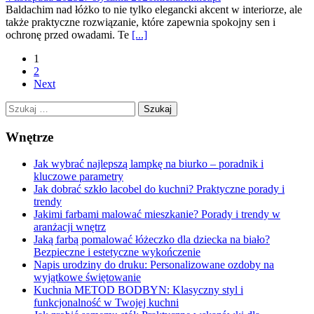
Baldachim nad łóżko to nie tylko elegancki akcent w interiorze, ale
także praktyczne rozwiązanie, które zapewnia spokojny sen i
ochronę przed owadami. Te
[...]
Posts
1
2
navigation
Next
Szukaj:
Wnętrze
Jak wybrać najlepszą lampkę na biurko – poradnik i
kluczowe parametry
Jak dobrać szkło lacobel do kuchni? Praktyczne porady i
trendy
Jakimi farbami malować mieszkanie? Porady i trendy w
aranżacji wnętrz
Jaką farbą pomalować łóżeczko dla dziecka na biało?
Bezpieczne i estetyczne wykończenie
Napis urodziny do druku: Personalizowane ozdoby na
wyjątkowe świętowanie
Kuchnia METOD BODBYN: Klasyczny styl i
funkcjonalność w Twojej kuchni