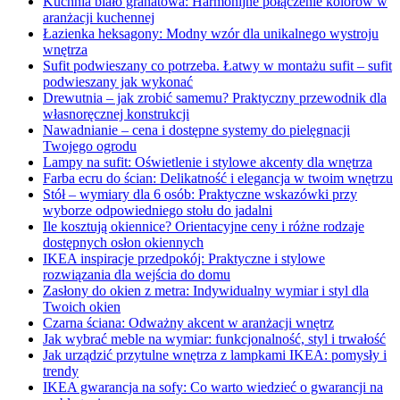
Kuchnia biało granatowa: Harmonijne połączenie kolorów w
aranżacji kuchennej
Łazienka heksagony: Modny wzór dla unikalnego wystroju
wnętrza
Sufit podwieszany co potrzeba. Łatwy w montażu sufit – sufit
podwieszany jak wykonać
Drewutnia – jak zrobić samemu? Praktyczny przewodnik dla
własnoręcznej konstrukcji
Nawadnianie – cena i dostępne systemy do pielęgnacji
Twojego ogrodu
Lampy na sufit: Oświetlenie i stylowe akcenty dla wnętrza
Farba ecru do ścian: Delikatność i elegancja w twoim wnętrzu
Stół – wymiary dla 6 osób: Praktyczne wskazówki przy
wyborze odpowiedniego stołu do jadalni
Ile kosztują okiennice? Orientacyjne ceny i różne rodzaje
dostępnych osłon okiennych
IKEA inspiracje przedpokój: Praktyczne i stylowe
rozwiązania dla wejścia do domu
Zasłony do okien z metra: Indywidualny wymiar i styl dla
Twoich okien
Czarna ściana: Odważny akcent w aranżacji wnętrz
Jak wybrać meble na wymiar: funkcjonalność, styl i trwałość
Jak urządzić przytulne wnętrza z lampkami IKEA: pomysły i
trendy
IKEA gwarancja na sofy: Co warto wiedzieć o gwarancji na