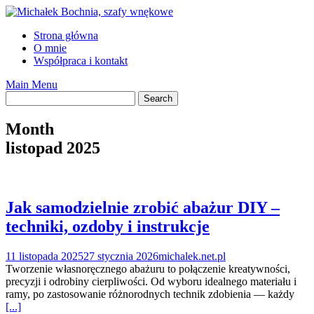
Skip
to
Strona główna
content
O mnie
Współpraca i kontakt
Main Menu
Month
listopad 2025
Jak samodzielnie zrobić abażur DIY –
techniki, ozdoby i instrukcje
11 listopada 2025
27 stycznia 2026
michalek.net.pl
Tworzenie własnoręcznego abażuru to połączenie kreatywności,
precyzji i odrobiny cierpliwości. Od wyboru idealnego materiału i
ramy, po zastosowanie różnorodnych technik zdobienia — każdy
[...]