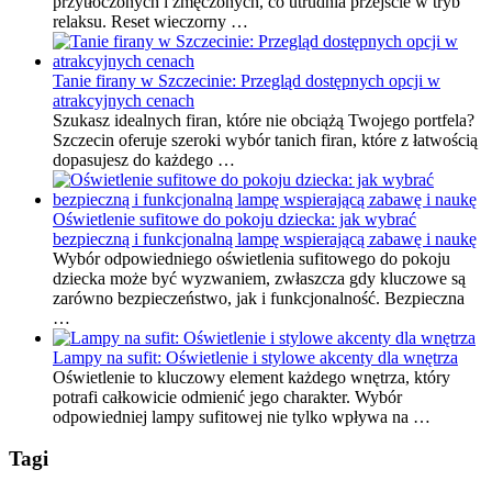
przytłoczonych i zmęczonych, co utrudnia przejście w tryb
relaksu. Reset wieczorny …
Tanie firany w Szczecinie: Przegląd dostępnych opcji w
atrakcyjnych cenach
Szukasz idealnych firan, które nie obciążą Twojego portfela?
Szczecin oferuje szeroki wybór tanich firan, które z łatwością
dopasujesz do każdego …
Oświetlenie sufitowe do pokoju dziecka: jak wybrać
bezpieczną i funkcjonalną lampę wspierającą zabawę i naukę
Wybór odpowiedniego oświetlenia sufitowego do pokoju
dziecka może być wyzwaniem, zwłaszcza gdy kluczowe są
zarówno bezpieczeństwo, jak i funkcjonalność. Bezpieczna
…
Lampy na sufit: Oświetlenie i stylowe akcenty dla wnętrza
Oświetlenie to kluczowy element każdego wnętrza, który
potrafi całkowicie odmienić jego charakter. Wybór
odpowiedniej lampy sufitowej nie tylko wpływa na …
Tagi