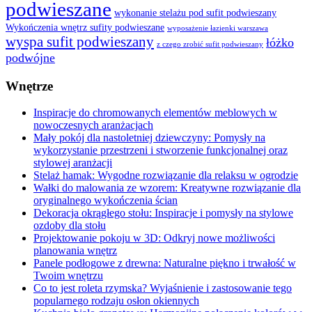
podwieszane
wykonanie stelażu pod sufit podwieszany
Wykończenia wnętrz sufity podwieszane
wyposażenie łazienki warszawa
wyspa sufit podwieszany
łóżko
z czego zrobić sufit podwieszany
podwójne
Wnętrze
Inspiracje do chromowanych elementów meblowych w
nowoczesnych aranżacjach
Mały pokój dla nastoletniej dziewczyny: Pomysły na
wykorzystanie przestrzeni i stworzenie funkcjonalnej oraz
stylowej aranżacji
Stelaż hamak: Wygodne rozwiązanie dla relaksu w ogrodzie
Wałki do malowania ze wzorem: Kreatywne rozwiązanie dla
oryginalnego wykończenia ścian
Dekoracja okrągłego stołu: Inspiracje i pomysły na stylowe
ozdoby dla stołu
Projektowanie pokoju w 3D: Odkryj nowe możliwości
planowania wnętrz
Panele podłogowe z drewna: Naturalne piękno i trwałość w
Twoim wnętrzu
Co to jest roleta rzymska? Wyjaśnienie i zastosowanie tego
popularnego rodzaju osłon okiennych