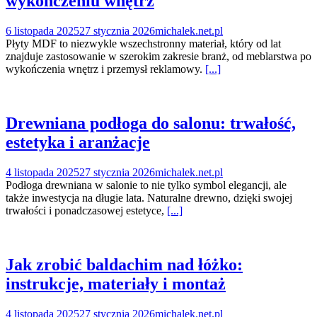
wykończeniu wnętrz
6 listopada 2025
27 stycznia 2026
michalek.net.pl
Płyty MDF to niezwykle wszechstronny materiał, który od lat
znajduje zastosowanie w szerokim zakresie branż, od meblarstwa po
wykończenia wnętrz i przemysł reklamowy.
[...]
Drewniana podłoga do salonu: trwałość,
estetyka i aranżacje
4 listopada 2025
27 stycznia 2026
michalek.net.pl
Podłoga drewniana w salonie to nie tylko symbol elegancji, ale
także inwestycja na długie lata. Naturalne drewno, dzięki swojej
trwałości i ponadczasowej estetyce,
[...]
Jak zrobić baldachim nad łóżko:
instrukcje, materiały i montaż
4 listopada 2025
27 stycznia 2026
michalek.net.pl