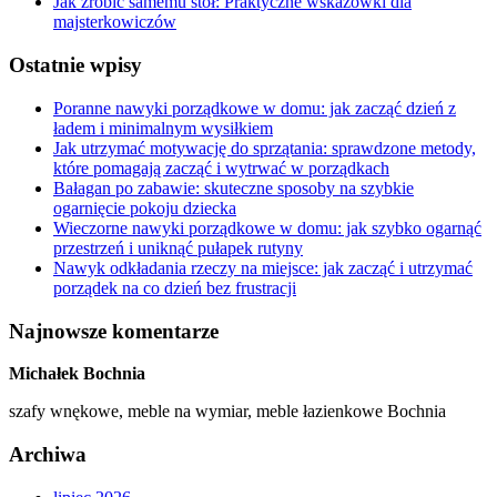
Jak zrobić samemu stół: Praktyczne wskazówki dla
majsterkowiczów
Ostatnie wpisy
Poranne nawyki porządkowe w domu: jak zacząć dzień z
ładem i minimalnym wysiłkiem
Jak utrzymać motywację do sprzątania: sprawdzone metody,
które pomagają zacząć i wytrwać w porządkach
Bałagan po zabawie: skuteczne sposoby na szybkie
ogarnięcie pokoju dziecka
Wieczorne nawyki porządkowe w domu: jak szybko ogarnąć
przestrzeń i uniknąć pułapek rutyny
Nawyk odkładania rzeczy na miejsce: jak zacząć i utrzymać
porządek na co dzień bez frustracji
Najnowsze komentarze
Michałek Bochnia
szafy wnękowe, meble na wymiar, meble łazienkowe Bochnia
Archiwa