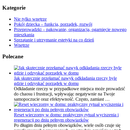
Kategorie
Nie tylko wnętrze
Pokój dziecka – funkcja, porządek, rozwój
Przeprowadzki – pakowanie, organizacja, ogarnięcie nowego
mieszkania
Sprzątanie i utrzymanie estetyki na co dzień
Wnętrze
Polecane
Jak skutecznie przełamać nawyk odkładania rzeczy byle
gdzie i odzyskać porządek w domu
Odkładanie rzeczy w przypadkowe miejsca może prowadzić
do chaosu i frustracji, wpływając negatywnie na Twoje
samopoczucie oraz efektywność. Często, zamiast …
Reset wieczorny w domu: praktyczny rytuał wyciszenia i
regeneracji po dniu pełnym obowiązków
Po długim dniu pełnym obowiązków, wiele osób czuje się