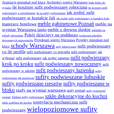
Aranżacje mieszkań pod klucz
Architekci wnętrz Warszawa
białe łóżko do
ile kosztuje sufit podwieszany robocizna
sypialni
ile kosztuje sufit
jak zrobić sufit
podwieszany z oświetleniem
ile za sufity podwieszane
podwieszany w kształcie fali
jak zrobić sufit podwieszany w kształcie koła
meble gabinetowe Poznań
materace hotelowe
meble na
wymiar Warszawa tanio
meble z drewna śląskie
nakładki na
Pokój dziecięcy na poddaszu
schody drewniane
producent schodów
Projektant wnętrz Warszawa
Projekty mieszkań pod
drewnianych mazowieckie
schody Warszawa
sufit podwieszany
klucz
stoły lakierowane
co ile profile
sufit podwieszany co potrzeba
sufit podwieszany jak
sufit podwieszany
wykonać
sufit podwieszany jak zrobić samemu
krok po kroku
sufit podwieszany nowoczesny
sufit
sufit podwieszany łazienka
podwieszany w salonie
sufity
sufity podwieszane lubuskie
podwieszane jak montować
sufity podwieszane rzeszów
sufity podwieszane w
bloku
szafy na wymiar warszawa
szafy poznań
szafy przesuwne
szkło dekoracyjne do kuchni
poznań
Szklane sufity podwieszane
wentylacja mechaniczna sufit
szkło ozdobne do kuchni
wielopoziomowe sufity
podwieszany