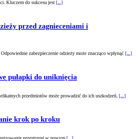
ści. Kluczem do sukcesu jest
[...]
zieży przed zagnieceniami i
tu. Odpowiednie zabezpieczenie odzieży może znacząco wpłynąć
[...]
we pułapki do uniknięcia
 delikatnych przedmiotów może prowadzić do ich uszkodzeń,
[...]
anie krok po kroku
organizowanie przestrzeni w nowym
[...]