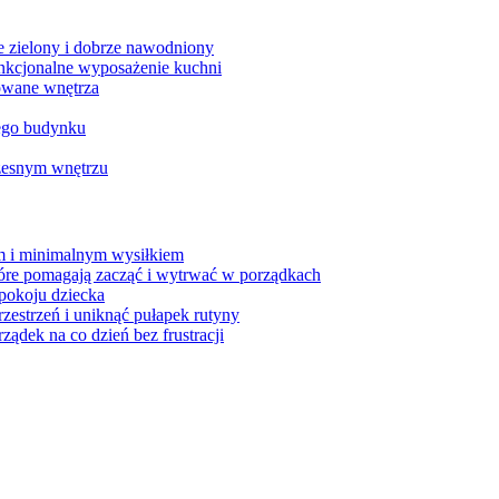
e zielony i dobrze nawodniony
unkcjonalne wyposażenie kuchni
zowane wnętrza
jego budynku
czesnym wnętrzu
m i minimalnym wysiłkiem
tóre pomagają zacząć i wytrwać w porządkach
 pokoju dziecka
estrzeń i uniknąć pułapek rutyny
ządek na co dzień bez frustracji