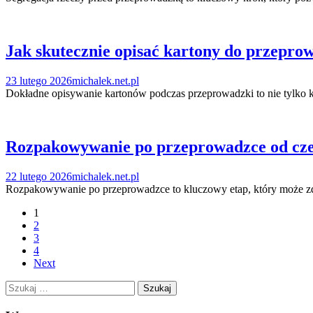
Jak skutecznie opisać kartony do przepro
23 lutego 2026
michalek.net.pl
Dokładne opisywanie kartonów podczas przeprowadzki to nie tylko 
Rozpakowywanie po przeprowadzce od czego
22 lutego 2026
michalek.net.pl
Rozpakowywanie po przeprowadzce to kluczowy etap, który może zd
Posts
1
2
navigation
3
4
Next
Szukaj: