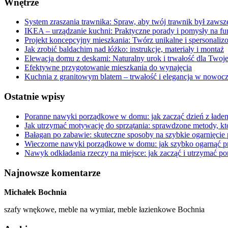
Wnętrze
System zraszania trawnika: Spraw, aby twój trawnik był zawsz
IKEA – urządzanie kuchni: Praktyczne porady i pomysły na f
Projekt koncepcyjny mieszkania: Twórz unikalne i spersonali
Jak zrobić baldachim nad łóżko: instrukcje, materiały i montaż
Elewacja domu z deskami: Naturalny urok i trwałość dla Two
Efektywne przygotowanie mieszkania do wynajęcia
Kuchnia z granitowym blatem – trwałość i elegancja w nowo
Ostatnie wpisy
Poranne nawyki porządkowe w domu: jak zacząć dzień z łade
Jak utrzymać motywację do sprzątania: sprawdzone metody, k
Bałagan po zabawie: skuteczne sposoby na szybkie ogarnięcie
Wieczorne nawyki porządkowe w domu: jak szybko ogarnąć prz
Nawyk odkładania rzeczy na miejsce: jak zacząć i utrzymać por
Najnowsze komentarze
Michałek Bochnia
szafy wnękowe, meble na wymiar, meble łazienkowe Bochnia