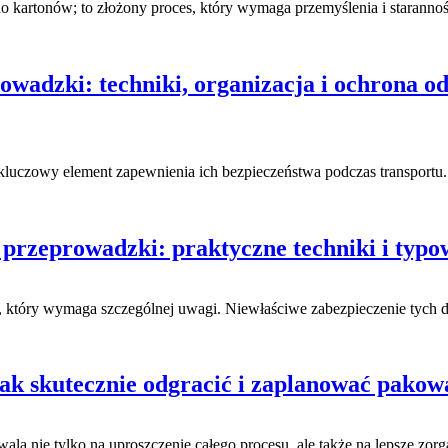
o kartonów; to złożony proces, który wymaga przemyślenia i staranno
wadzki: techniki, organizacja i ochrona od
le kluczowy element zapewnienia ich bezpieczeństwa podczas transpor
o przeprowadzki: praktyczne techniki i typo
i, który wymaga szczególnej uwagi. Niewłaściwe zabezpieczenie tych
ak skutecznie odgracić i zaplanować pakow
ala nie tylko na uproszczenie całego procesu, ale także na lepsze z