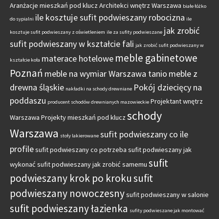
Aranżacje mieszkań pod klucz
Architekci wnętrz Warszawa
białe łóżko
ile kosztuje sufit podwieszany robocizna
do sypialni
ile
jak zrobić
kosztuje sufit podwieszany z oświetleniem
ile za sufity podwieszane
sufit podwieszany w kształcie fali
jak zrobić sufit podwieszany w
meble gabinetowe
materace hotelowe
kształcie koła
Poznań
meble na wymiar Warszawa tanio
meble z
drewna śląskie
Pokój dziecięcy na
nakładki na schody drewniane
poddaszu
Projektant wnętrz
producent schodów drewnianych mazowieckie
schody
Warszawa
Projekty mieszkań pod klucz
Warszawa
sufit podwieszany co ile
stoły lakierowane
profile
sufit podwieszany co potrzeba
sufit podwieszany jak
sufit
wykonać
sufit podwieszany jak zrobić samemu
podwieszany krok po kroku
sufit
podwieszany nowoczesny
sufit podwieszany w salonie
sufit podwieszany łazienka
sufity podwieszane jak montować