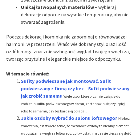
Unikaj łatwopalnych materiałów
– wybieraj
dekoracje odporne na wysokie temperatury, aby nie
stwarzać zagrożenia.
Podczas dekoracji kominka nie zapominaj o równowadze i
harmonii w przestrzeni. Właściwie dobrany styl oraz ilość
ozdób mogą znacznie wzbogacić wygląd Twojego wnętrza,
tworząc przytulne i eleganckie miejsce do odpoczynku.
W temacie również:
Sufity podwieszane jak montować. Sufit
podwieszany z firmą czy bez – Sufit podwieszany
jak zrobić samemu
Wiele osób, które przymierzają się do
zrobienia sufitu podwieszanego w domu, zastanawia się czy lepiej
robić to samemu, czy też bardziej opłaca...
Jakie ozdoby wybrać do salonu loftowego?
Nie bez
znaczenia jest stwierdzenie, że metalowe ozdoby to idealny element
wyposażenia wnętrza loftowego. Loft w ostatnim czasie cieszy się dość