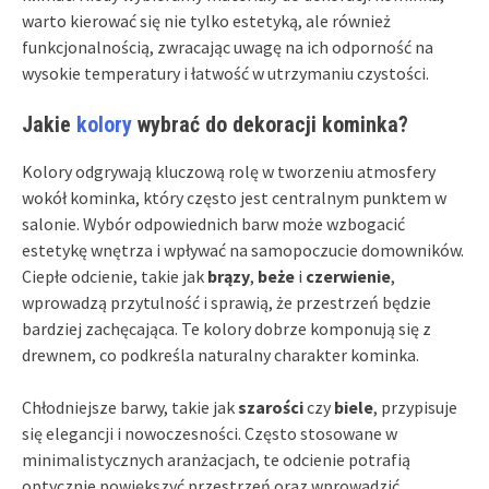
warto kierować się nie tylko estetyką, ale również
funkcjonalnością, zwracając uwagę na ich odporność na
wysokie temperatury i łatwość w utrzymaniu czystości.
Jakie
kolory
wybrać do dekoracji kominka?
Kolory odgrywają kluczową rolę w tworzeniu atmosfery
wokół kominka, który często jest centralnym punktem w
salonie. Wybór odpowiednich barw może wzbogacić
estetykę wnętrza i wpływać na samopoczucie domowników.
Ciepłe odcienie, takie jak
brązy
,
beże
i
czerwienie
,
wprowadzą przytulność i sprawią, że przestrzeń będzie
bardziej zachęcająca. Te kolory dobrze komponują się z
drewnem, co podkreśla naturalny charakter kominka.
Chłodniejsze barwy, takie jak
szarości
czy
biele
, przypisuje
się elegancji i nowoczesności. Często stosowane w
minimalistycznych aranżacjach, te odcienie potrafią
optycznie powiększyć przestrzeń oraz wprowadzić