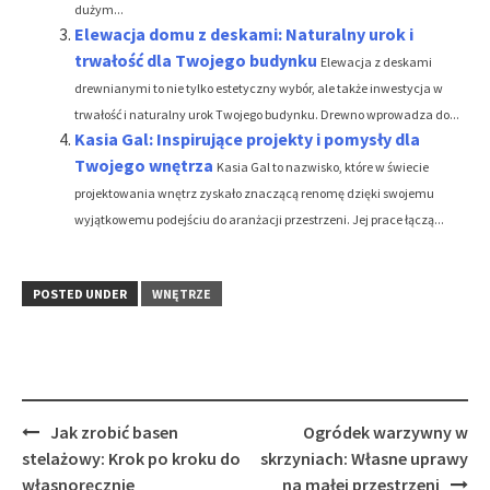
dużym...
Elewacja domu z deskami: Naturalny urok i
trwałość dla Twojego budynku
Elewacja z deskami
drewnianymi to nie tylko estetyczny wybór, ale także inwestycja w
trwałość i naturalny urok Twojego budynku. Drewno wprowadza do...
Kasia Gal: Inspirujące projekty i pomysły dla
Twojego wnętrza
Kasia Gal to nazwisko, które w świecie
projektowania wnętrz zyskało znaczącą renomę dzięki swojemu
wyjątkowemu podejściu do aranżacji przestrzeni. Jej prace łączą...
POSTED UNDER
WNĘTRZE
Post
Jak zrobić basen
Ogródek warzywny w
navigation
stelażowy: Krok po kroku do
skrzyniach: Własne uprawy
własnoręcznie
na małej przestrzeni