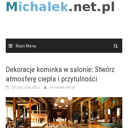
Skip
to
content
Main Menu
Dekoracje kominka w salonie: Stwórz
atmosferę ciepła i przytulności
18 stycznia 2022
michalek.net.pl