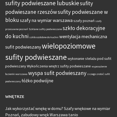
sufity podwieszane lubuskie
sufity
podwieszane rzeszów
sufity podwieszane w
bloku
szafy na wymiar warszawa
szafy poznań
szafy
szkło dekoracyjne
przesuwne poznań
Szklane sufity podwieszane
do kuchni
wentylacja mechaniczna
szkło ozdobne do kuchni
wielopoziomowe
sufit podwieszany
sufity podwieszane
wykonanie stelażu pod sufit
podwieszany
Wykończenia wnętrz sufity podwieszane
wyposażenie
wyspa sufit podwieszany
łazienki warszawa
z czego zrobić sufit
łóżko podwójne
podwieszany
WNĘTRZE
Jak wykorzystać wnękę w domu? Szafy wnękowe na wymiar
Poznań, zabudowy wnęk Warszawa tanio