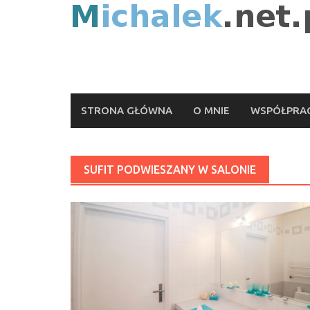
Skip
to
content
STRONA GŁÓWNA
O MNIE
WSPÓŁPRAC
SUFIT PODWIESZANY W SALONIE