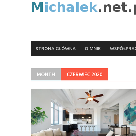
Skip
to
content
STRONA GŁÓWNA
O MNIE
WSPÓŁPRAC
MONTH
CZERWIEC 2020