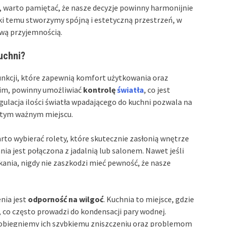
i, warto pamiętać, że nasze decyzje powinny harmonijnie
i temu stworzymy spójną i estetyczną przestrzeń, w
iwą przyjemnością.
uchni?
funkcji, które zapewnią komfort użytkowania oraz
kim, powinny umożliwiać
kontrolę
światła
, co jest
gulacja ilości światła wpadającego do kuchni pozwala na
 tym ważnym miejscu.
arto wybierać rolety, które skutecznie zasłonią wnętrze
a jest połączona z jadalnią lub salonem. Nawet jeśli
ania, nigdy nie zaszkodzi mieć pewność, że nasze
nia jest
odporność na wilgoć
. Kuchnia to miejsce, gdzie
co często prowadzi do kondensacji pary wodnej.
apobiegniemy ich szybkiemu zniszczeniu oraz problemom