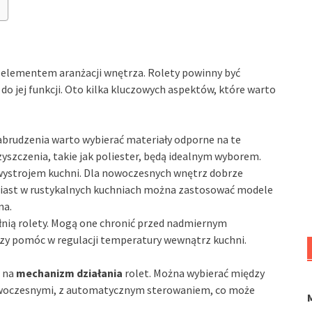
 elementem aranżacji wnętrza. Rolety powinny być
 do jej funkcji. Oto kilka kluczowych aspektów, które warto
zabrudzenia warto wybierać materiały odporne na te
zyszczenia, takie jak poliester, będą idealnym wyborem.
z wystrojem kuchni. Dla nowoczesnych wnętrz dobrze
miast w rustykalnych kuchniach można zastosować modele
na.
ełnią rolety. Mogą one chronić przed nadmiernym
zy pomóc w regulacji temperatury wewnątrz kuchni.
ę na
mechanizm działania
rolet. Można wybierać między
owoczesnymi, z automatycznym sterowaniem, co może