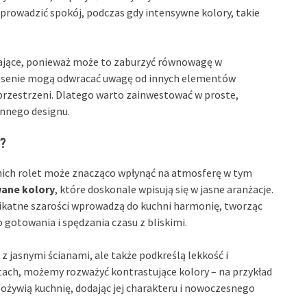
wprowadzić spokój, podczas gdy intensywne kolory, takie
czające, ponieważ może to zaburzyć równowagę w
desenie mogą odwracać uwagę od innych elementów
 przestrzeni. Dlatego warto zainwestować w proste,
ennego designu.
i?
ich rolet może znacząco wpłynąć na atmosferę w tym
wane kolory
, które doskonale wpisują się w jasne aranżacje.
elikatne szarości wprowadzą do kuchni harmonię, tworząc
 gotowania i spędzania czasu z bliskimi.
 z jasnymi ścianami, ale także podkreślą lekkość i
tach, możemy rozważyć kontrastujące kolory – na przykład
 ożywią kuchnię, dodając jej charakteru i nowoczesnego