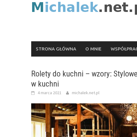
Skip
to
content
STRONA GŁÓWNA
O MNIE
WSPÓŁPRAC
Rolety do kuchni – wzory: Stylowe
w kuchni
4 marca 2021
michalek.net.pl