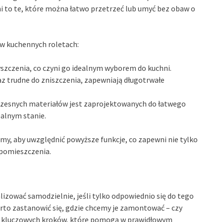
i to te, które można łatwo przetrzeć lub umyć bez obaw o
 w kuchennych roletach:
yszczenia, co czyni go idealnym wyborem do kuchni.
z trudne do zniszczenia, zapewniają długotrwałe
zesnych materiałów jest zaprojektowanych do łatwego
ealnym stanie.
my, aby uwzględnić powyższe funkcje, co zapewni nie tylko
 pomieszczenia.
lizować samodzielnie, jeśli tylko odpowiednio się do tego
arto zastanowić się, gdzie chcemy je zamontować – czy
lka kluczowych kroków, które pomogą w prawidłowym