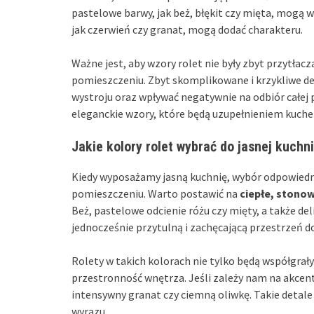
pastelowe barwy, jak beż, błękit czy mięta, mogą 
jak czerwień czy granat, mogą dodać charakteru.
Ważne jest, aby wzory rolet nie były zbyt przytła
pomieszczeniu. Zbyt skomplikowane i krzykliwe 
wystroju oraz wpływać negatywnie na odbiór całej
eleganckie wzory, które będą uzupełnieniem kuch
Jakie kolory rolet wybrać do jasnej kuchn
Kiedy wyposażamy jasną kuchnię, wybór odpowiedn
pomieszczeniu. Warto postawić na
ciepłe, stono
Beż, pastelowe odcienie różu czy mięty, a także d
jednocześnie przytulną i zachęcającą przestrzeń do
Rolety w takich kolorach nie tylko będą współgrały
przestronność wnętrza. Jeśli zależy nam na akcen
intensywny granat czy ciemną oliwkę. Takie detale
wyrazu.