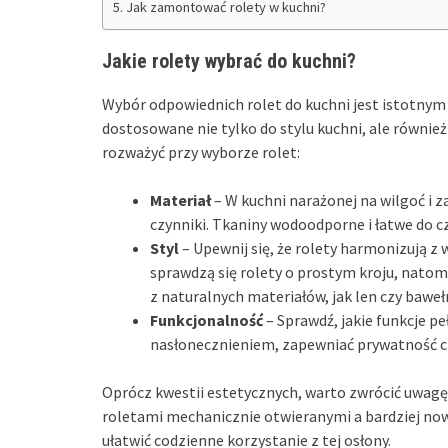
Jak zamontować rolety w kuchni?
Jakie rolety wybrać do kuchni?
Wybór odpowiednich rolet do kuchni jest istotnym
dostosowane nie tylko do stylu kuchni, ale również
rozważyć przy wyborze rolet:
Materiał
– W kuchni narażonej na wilgoć i 
czynniki. Tkaniny wodoodporne i łatwe do c
Styl
– Upewnij się, że rolety harmonizują 
sprawdzą się rolety o prostym kroju, nato
z naturalnych materiałów, jak len czy baweł
Funkcjonalność
– Sprawdź, jakie funkcje p
nasłonecznieniem, zapewniać prywatność c
Oprócz kwestii estetycznych, warto zwrócić uwag
roletami mechanicznie otwieranymi a bardziej n
ułatwić codzienne korzystanie z tej osłony.