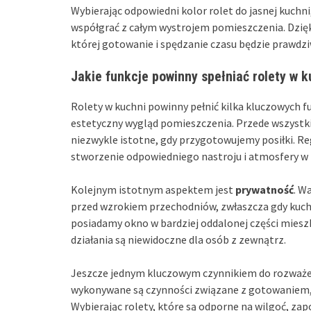
Wybierając odpowiedni kolor rolet do jasnej kuchn
współgrać z całym wystrojem pomieszczenia. Dzięk
której gotowanie i spędzanie czasu będzie prawdz
Jakie funkcje powinny spełniać rolety w k
Rolety w kuchni powinny pełnić kilka kluczowych 
estetyczny wygląd pomieszczenia. Przede wszyst
niezwykle istotne, gdy przygotowujemy posiłki. Re
stworzenie odpowiedniego nastroju i atmosfery w
Kolejnym istotnym aspektem jest
prywatność
. W
przed wzrokiem przechodniów, zwłaszcza gdy kuchni
posiadamy okno w bardziej oddalonej części mieszk
działania są niewidoczne dla osób z zewnątrz.
Jeszcze jednym kluczowym czynnikiem do rozważe
wykonywane są czynności związane z gotowaniem, 
Wybierając rolety, które są odporne na wilgoć, z