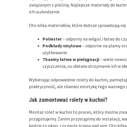
związanym z pleśnią. Najlepsze materiały do kuchn
ich uszkodzenie.
Oto kilka materiałów, które dobrze sprawdzają się
Poliester
– odporny na wilgoć i łatwy do cz
Podkłady vinylowe
– odporne na plamy ora
użytkowanie.
Tkaniny łatwe w pielęgnacji
– wiele nowoc
czyszczenia, co ułatwia utrzymanie ich w id
Wybierając odpowiednie rolety do kuchni, pamiętaj
praktyczność, ale również estetykę tego ważnego
Jak zamontować rolety w kuchni?
Montaż rolet w kuchni to proces, który można zrea
przygotujemy. Zanim przystąpimy do instalacji, w
będzie to okno, czy może ściana nad nim. Oto ki