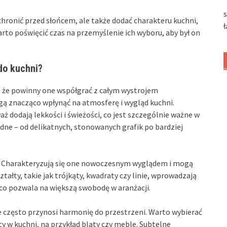
hronić przed słońcem, ale także dodać charakteru kuchni,
arto poświęcić czas na przemyślenie ich wyboru, aby był on
do kuchni?
ć, że powinny one współgrać z całym wystrojem
 znacząco wpłynąć na atmosferę i wygląd kuchni.
ż dodają lekkości i świeżości, co jest szczególnie ważne w
ne – od delikatnych, stonowanych grafik po bardziej
. Charakteryzują się one nowoczesnym wyglądem i mogą
ałty, takie jak trójkąty, kwadraty czy linie, wprowadzają
co pozwala na większą swobodę w aranżacji.
e często przynosi harmonię do przestrzeni. Warto wybierać
 w kuchni, na przykład blaty czy meble. Subtelne