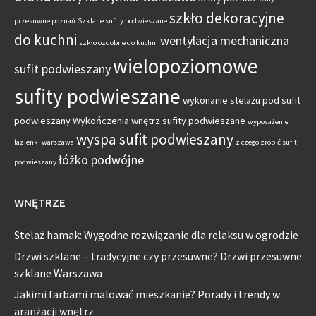
szkło dekoracyjne
przesuwne poznań
Szklane sufity podwieszane
do kuchni
wentylacja mechaniczna
szkło ozdobne do kuchni
wielopoziomowe
sufit podwieszany
sufity podwieszane
wykonanie stelażu pod sufit
podwieszany
Wykończenia wnętrz sufity podwieszane
wyposażenie
wyspa sufit podwieszany
łazienki warszawa
z czego zrobić sufit
łóżko podwójne
podwieszany
WNĘTRZE
Stelaż hamak: Wygodne rozwiązanie dla relaksu w ogrodzie
Drzwi szklane – tradycyjne czy przesuwne? Drzwi przesuwne
szklane Warszawa
Jakimi farbami malować mieszkanie? Porady i trendy w
aranżacji wnętrz