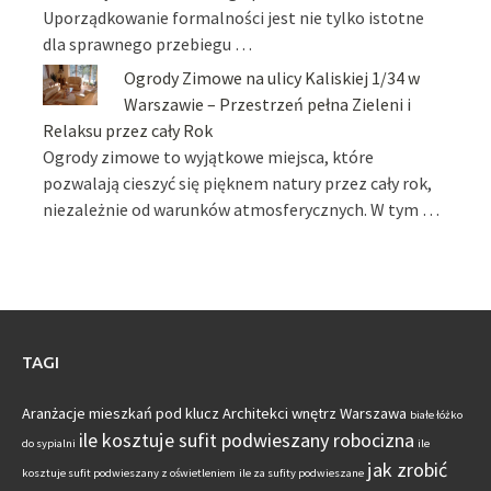
Uporządkowanie formalności jest nie tylko istotne
dla sprawnego przebiegu …
Ogrody Zimowe na ulicy Kaliskiej 1/34 w
Warszawie – Przestrzeń pełna Zieleni i
Relaksu przez cały Rok
Ogrody zimowe to wyjątkowe miejsca, które
pozwalają cieszyć się pięknem natury przez cały rok,
niezależnie od warunków atmosferycznych. W tym …
TAGI
Aranżacje mieszkań pod klucz
Architekci wnętrz Warszawa
białe łóżko
ile kosztuje sufit podwieszany robocizna
do sypialni
ile
jak zrobić
kosztuje sufit podwieszany z oświetleniem
ile za sufity podwieszane