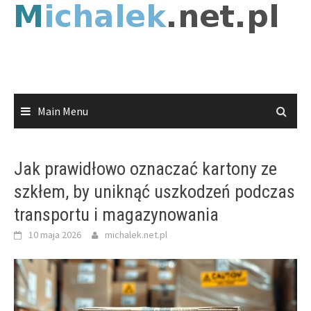
Skip
to
content
Main Menu
Jak prawidłowo oznaczać kartony ze
szkłem, by uniknąć uszkodzeń podczas
transportu i magazynowania
10 maja 2026
michalek.net.pl