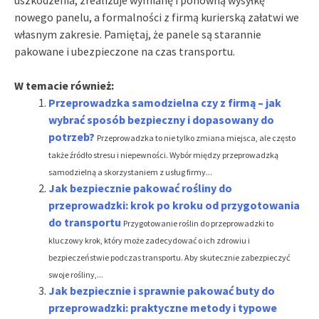
nowego panelu, a formalności z firmą kurierską załatwi we
własnym zakresie. Pamiętaj, że panele są starannie
pakowane i ubezpieczone na czas transportu.
W temacie również:
Przeprowadzka samodzielna czy z firmą – jak
wybrać sposób bezpieczny i dopasowany do
potrzeb?
Przeprowadzka to nie tylko zmiana miejsca, ale często
także źródło stresu i niepewności. Wybór między przeprowadzką
samodzielną a skorzystaniem z usług firmy...
Jak bezpiecznie pakować rośliny do
przeprowadzki: krok po kroku od przygotowania
do transportu
Przygotowanie roślin do przeprowadzki to
kluczowy krok, który może zadecydować o ich zdrowiu i
bezpieczeństwie podczas transportu. Aby skutecznie zabezpieczyć
swoje rośliny,...
Jak bezpiecznie i sprawnie pakować buty do
przeprowadzki: praktyczne metody i typowe