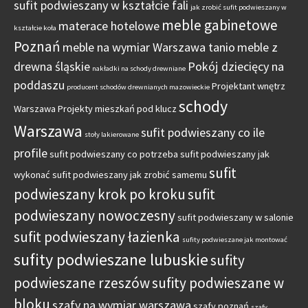
sufit podwieszany w kształcie fali
jak zrobić sufit podwieszany w
meble gabinetowe
materace hotelowe
kształcie koła
Poznań
meble na wymiar Warszawa tanio
meble z
drewna śląskie
Pokój dziecięcy na
nakładki na schody drewniane
poddaszu
Projektant wnętrz
producent schodów drewnianych mazowieckie
schody
Warszawa
Projekty mieszkań pod klucz
Warszawa
sufit podwieszany co ile
stoły lakierowane
profile
sufit podwieszany co potrzeba
sufit podwieszany jak
sufit
wykonać
sufit podwieszany jak zrobić samemu
podwieszany krok po kroku
sufit
podwieszany nowoczesny
sufit podwieszany w salonie
sufit podwieszany łazienka
sufity podwieszane jak montować
sufity podwieszane lubuskie
sufity
podwieszane rzeszów
sufity podwieszane w
bloku
szafy na wymiar warszawa
szafy poznań
szafy