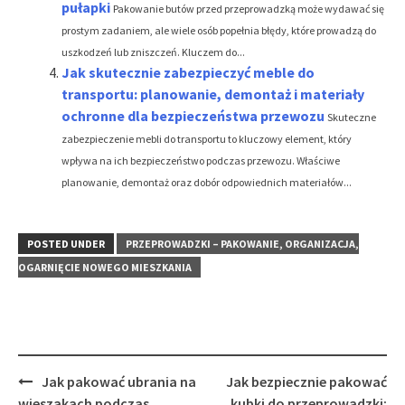
pułapki
Pakowanie butów przed przeprowadzką może wydawać się
prostym zadaniem, ale wiele osób popełnia błędy, które prowadzą do
uszkodzeń lub zniszczeń. Kluczem do...
Jak skutecznie zabezpieczyć meble do
transportu: planowanie, demontaż i materiały
ochronne dla bezpieczeństwa przewozu
Skuteczne
zabezpieczenie mebli do transportu to kluczowy element, który
wpływa na ich bezpieczeństwo podczas przewozu. Właściwe
planowanie, demontaż oraz dobór odpowiednich materiałów...
POSTED UNDER
PRZEPROWADZKI – PAKOWANIE, ORGANIZACJA,
OGARNIĘCIE NOWEGO MIESZKANIA
Post
Jak pakować ubrania na
Jak bezpiecznie pakować
navigation
wieszakach podczas
kubki do przeprowadzki: