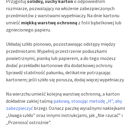
Przygotuj
solidny, suchy karton
o odpowiednim
rozmiarze, pozwalający na włożenie zabezpieczonych
przedmiotów z warstwami wypełniaczy. Na dnie kartonu
umieść
miękką warstwę ochronną
z folii bąbelkowej lub
zgniecionego papieru.
Układaj szkło pionowo, pozostawiając odstępy między
przedmiotami. Wypełnij przestrzenie poduszkami
powietrznymi, pianką lub papierem, a do tego możesz
dodać przekładki kartonowe dla dodatkowej ochrony.
Sprawdź stabilność pakunku, delikatnie potrząsając
kartonem; jeśli szkło się porusza, dodaj więcej wypełniaczy.
Na wierzchu umieść kolejną warstwę ochronną, a karton
dokładnie zaklej taśmą
pakową, stosując metodę „H”, aby
zabezpieczyć
brzegi. Oznacz paczkę wyraźnymi naklejkami
„Uwaga szkło” oraz innymi instrukcjami, jak „Nie rzucać” i
„Przenosić ostrożnie”.