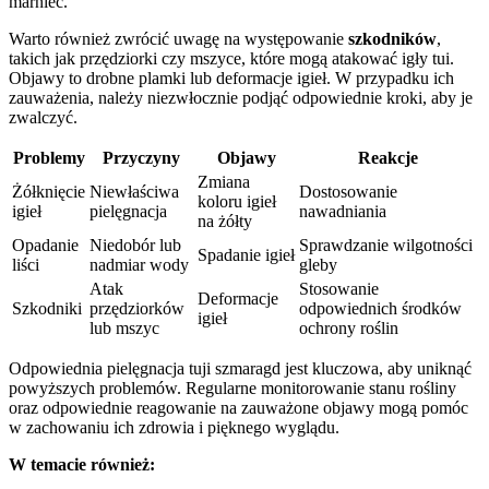
marnieć.
Warto również zwrócić uwagę na występowanie
szkodników
,
takich jak przędziorki czy mszyce, które mogą atakować igły tui.
Objawy to drobne plamki lub deformacje igieł. W przypadku ich
zauważenia, należy niezwłocznie podjąć odpowiednie kroki, aby je
zwalczyć.
Problemy
Przyczyny
Objawy
Reakcje
Zmiana
Żółknięcie
Niewłaściwa
Dostosowanie
koloru igieł
igieł
pielęgnacja
nawadniania
na żółty
Opadanie
Niedobór lub
Sprawdzanie wilgotności
Spadanie igieł
liści
nadmiar wody
gleby
Atak
Stosowanie
Deformacje
Szkodniki
przędziorków
odpowiednich środków
igieł
lub mszyc
ochrony roślin
Odpowiednia pielęgnacja tuji szmaragd jest kluczowa, aby uniknąć
powyższych problemów. Regularne monitorowanie stanu rośliny
oraz odpowiednie reagowanie na zauważone objawy mogą pomóc
w zachowaniu ich zdrowia i pięknego wyglądu.
W temacie również: