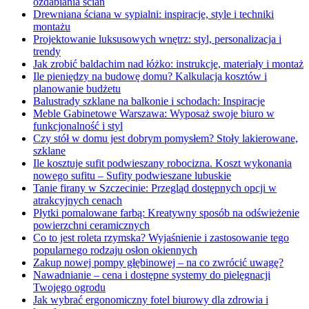
ozdabiania ścian
Drewniana ściana w sypialni: inspiracje, style i techniki
montażu
Projektowanie luksusowych wnętrz: styl, personalizacja i
trendy
Jak zrobić baldachim nad łóżko: instrukcje, materiały i montaż
Ile pieniędzy na budowę domu? Kalkulacja kosztów i
planowanie budżetu
Balustrady szklane na balkonie i schodach: Inspiracje
Meble Gabinetowe Warszawa: Wyposaż swoje biuro w
funkcjonalność i styl
Czy stół w domu jest dobrym pomysłem? Stoły lakierowane,
szklane
Ile kosztuje sufit podwieszany robocizna. Koszt wykonania
nowego sufitu – Sufity podwieszane lubuskie
Tanie firany w Szczecinie: Przegląd dostępnych opcji w
atrakcyjnych cenach
Płytki pomalowane farbą: Kreatywny sposób na odświeżenie
powierzchni ceramicznych
Co to jest roleta rzymska? Wyjaśnienie i zastosowanie tego
popularnego rodzaju osłon okiennych
Zakup nowej pompy głębinowej – na co zwrócić uwagę?
Nawadnianie – cena i dostępne systemy do pielęgnacji
Twojego ogrodu
Jak wybrać ergonomiczny fotel biurowy dla zdrowia i