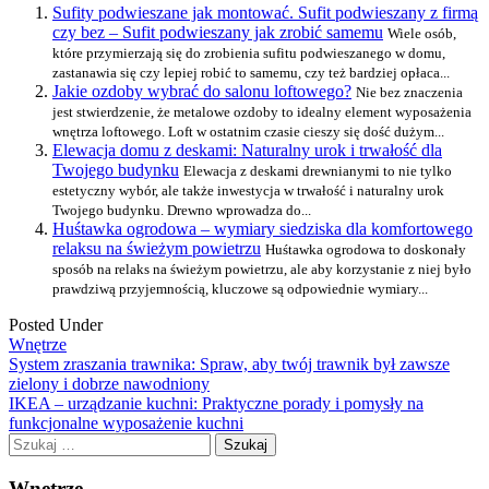
Sufity podwieszane jak montować. Sufit podwieszany z firmą
czy bez – Sufit podwieszany jak zrobić samemu
Wiele osób,
które przymierzają się do zrobienia sufitu podwieszanego w domu,
zastanawia się czy lepiej robić to samemu, czy też bardziej opłaca...
Jakie ozdoby wybrać do salonu loftowego?
Nie bez znaczenia
jest stwierdzenie, że metalowe ozdoby to idealny element wyposażenia
wnętrza loftowego. Loft w ostatnim czasie cieszy się dość dużym...
Elewacja domu z deskami: Naturalny urok i trwałość dla
Twojego budynku
Elewacja z deskami drewnianymi to nie tylko
estetyczny wybór, ale także inwestycja w trwałość i naturalny urok
Twojego budynku. Drewno wprowadza do...
Huśtawka ogrodowa – wymiary siedziska dla komfortowego
relaksu na świeżym powietrzu
Huśtawka ogrodowa to doskonały
sposób na relaks na świeżym powietrzu, ale aby korzystanie z niej było
prawdziwą przyjemnością, kluczowe są odpowiednie wymiary...
Posted Under
Wnętrze
Post
System zraszania trawnika: Spraw, aby twój trawnik był zawsze
zielony i dobrze nawodniony
navigation
IKEA – urządzanie kuchni: Praktyczne porady i pomysły na
funkcjonalne wyposażenie kuchni
Szukaj:
Wnętrze