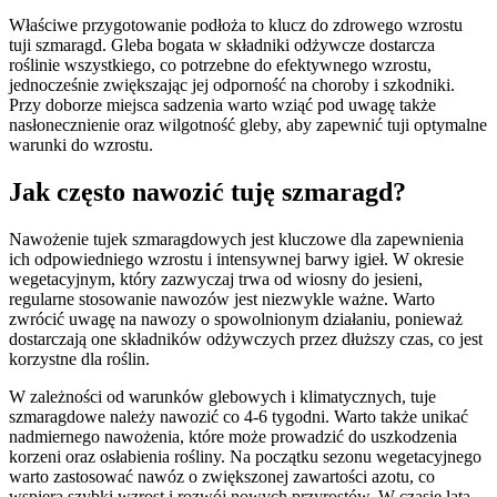
Właściwe przygotowanie podłoża to klucz do zdrowego wzrostu
tuji szmaragd. Gleba bogata w składniki odżywcze dostarcza
roślinie wszystkiego, co potrzebne do efektywnego wzrostu,
jednocześnie zwiększając jej odporność na choroby i szkodniki.
Przy doborze miejsca sadzenia warto wziąć pod uwagę także
nasłonecznienie oraz wilgotność gleby, aby zapewnić tuji optymalne
warunki do wzrostu.
Jak często nawozić tuję szmaragd?
Nawożenie tujek szmaragdowych jest kluczowe dla zapewnienia
ich odpowiedniego wzrostu i intensywnej barwy igieł. W okresie
wegetacyjnym, który zazwyczaj trwa od wiosny do jesieni,
regularne stosowanie nawozów jest niezwykle ważne. Warto
zwrócić uwagę na nawozy o spowolnionym działaniu, ponieważ
dostarczają one składników odżywczych przez dłuższy czas, co jest
korzystne dla roślin.
W zależności od warunków glebowych i klimatycznych, tuje
szmaragdowe należy nawozić co 4-6 tygodni. Warto także unikać
nadmiernego nawożenia, które może prowadzić do uszkodzenia
korzeni oraz osłabienia rośliny. Na początku sezonu wegetacyjnego
warto zastosować nawóz o zwiększonej zawartości azotu, co
wspiera szybki wzrost i rozwój nowych przyrostów. W czasie lata,