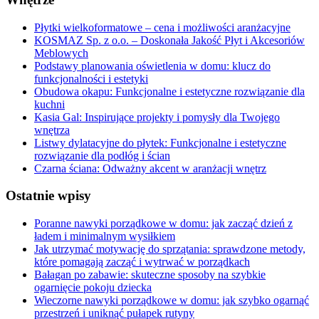
Płytki wielkoformatowe – cena i możliwości aranżacyjne
KOSMAZ Sp. z o.o. – Doskonała Jakość Płyt i Akcesoriów
Meblowych
Podstawy planowania oświetlenia w domu: klucz do
funkcjonalności i estetyki
Obudowa okapu: Funkcjonalne i estetyczne rozwiązanie dla
kuchni
Kasia Gal: Inspirujące projekty i pomysły dla Twojego
wnętrza
Listwy dylatacyjne do płytek: Funkcjonalne i estetyczne
rozwiązanie dla podłóg i ścian
Czarna ściana: Odważny akcent w aranżacji wnętrz
Ostatnie wpisy
Poranne nawyki porządkowe w domu: jak zacząć dzień z
ładem i minimalnym wysiłkiem
Jak utrzymać motywację do sprzątania: sprawdzone metody,
które pomagają zacząć i wytrwać w porządkach
Bałagan po zabawie: skuteczne sposoby na szybkie
ogarnięcie pokoju dziecka
Wieczorne nawyki porządkowe w domu: jak szybko ogarnąć
przestrzeń i uniknąć pułapek rutyny