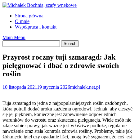
Skip
to
Strona główna
content
O mnie
Współpraca i kontakt
Main Menu
Przyrost roczny tuji szmaragd: Jak
pielęgnować i dbać o zdrowie swoich
roślin
10 listopada 2021
19 stycznia 2026
michalek.net.pl
Tuja szmaragd to jedna z najpopularniejszych roślin ozdobnych,
która potrafi dodać uroku każdemu ogrodowi. Jednak, aby cieszyć
się jej pięknem, konieczne jest zapewnienie odpowiednich
warunków do wzrostu oraz skuteczna pielęgnacja. Wiele osób nie
zdaje sobie sprawy, jak ważne jest właściwe podłoże, regularne
nawożenie oraz stała kontrola zdrowia rośliny. Problemy, takie jak
żółknięcie igieł czy opadanie liści, mogą być sygnałem, że coś jest