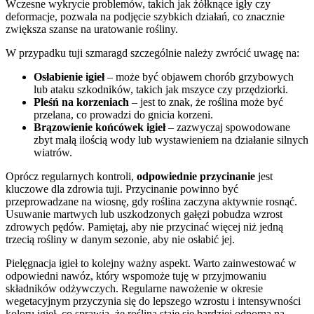
Wczesne wykrycie problemów, takich jak żółknące igły czy
deformacje, pozwala na podjęcie szybkich działań, co znacznie
zwiększa szanse na uratowanie rośliny.
W przypadku tuji szmaragd szczególnie należy zwrócić uwagę na:
Osłabienie igieł
– może być objawem chorób grzybowych
lub ataku szkodników, takich jak mszyce czy przędziorki.
Pleśń na korzeniach
– jest to znak, że roślina może być
przelana, co prowadzi do gnicia korzeni.
Brązowienie końcówek igieł
– zazwyczaj spowodowane
zbyt małą ilością wody lub wystawieniem na działanie silnych
wiatrów.
Oprócz regularnych kontroli,
odpowiednie przycinanie
jest
kluczowe dla zdrowia tuji. Przycinanie powinno być
przeprowadzane na wiosnę, gdy roślina zaczyna aktywnie rosnąć.
Usuwanie martwych lub uszkodzonych gałęzi pobudza wzrost
zdrowych pędów. Pamiętaj, aby nie przycinać więcej niż jedną
trzecią rośliny w danym sezonie, aby nie osłabić jej.
Pielęgnacja igieł to kolejny ważny aspekt. Warto zainwestować w
odpowiedni nawóz, który wspomoże tuję w przyjmowaniu
składników odżywczych. Regularne nawożenie w okresie
wegetacyjnym przyczynia się do lepszego wzrostu i intensywności
koloru igieł, co sprawia, że roślina staje się bardziej odporna na