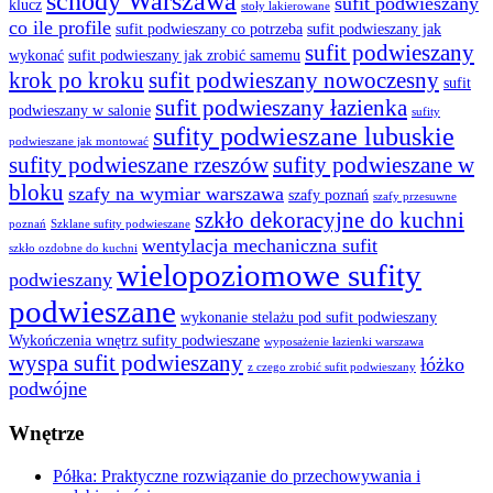
schody Warszawa
sufit podwieszany
klucz
stoły lakierowane
co ile profile
sufit podwieszany co potrzeba
sufit podwieszany jak
sufit podwieszany
wykonać
sufit podwieszany jak zrobić samemu
krok po kroku
sufit podwieszany nowoczesny
sufit
sufit podwieszany łazienka
podwieszany w salonie
sufity
sufity podwieszane lubuskie
podwieszane jak montować
sufity podwieszane rzeszów
sufity podwieszane w
bloku
szafy na wymiar warszawa
szafy poznań
szafy przesuwne
szkło dekoracyjne do kuchni
poznań
Szklane sufity podwieszane
wentylacja mechaniczna sufit
szkło ozdobne do kuchni
wielopoziomowe sufity
podwieszany
podwieszane
wykonanie stelażu pod sufit podwieszany
Wykończenia wnętrz sufity podwieszane
wyposażenie łazienki warszawa
wyspa sufit podwieszany
łóżko
z czego zrobić sufit podwieszany
podwójne
Wnętrze
Półka: Praktyczne rozwiązanie do przechowywania i