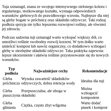
Tuja szmaragd, znana ze swojego intensywnego zielonego koloru i
regularnego, stożkowatego kształtu, wymaga odpowiednich
warunków glebowych do prawidłowego wzrostu. Najlepsze dla niej
są gleby bogate w próchnicę oraz składniki odżywcze. Taki rodzaj
podłoża sprzyja nie tylko lepszemu rozwojowi rośliny, ale również
jej zdrowiu.
Podczas sadzenia tuji szmaragd warto wykopać większy dół, co
umożliwi roślinie swobodny rozwój korzeni. W tym dołku warto
umieścić kompost lub nawóz organiczny, co dodatkowo wzbogaci
glebę w niezbędne składniki odżywcze. Taka praktyka zapewnia
lepsze ukorzenienie i ułatwia roślinie przystosowanie się do nowych
warunków.
Typ
Najważniejsze cechy
Rekomendacje
podłoża
Gleba
Wysoka zawartość składników
Idealna dla tuji
próchnicza
odżywczych, dobra retencja wody
Można
Gleba
Przepuszczalna, ale uboga w
wzbogacić
piaszczysta
składniki
kompostem
Gleba
Warto dodać
Ciężka, często zbyt wilgotna
gliniasta
piasek i kompost