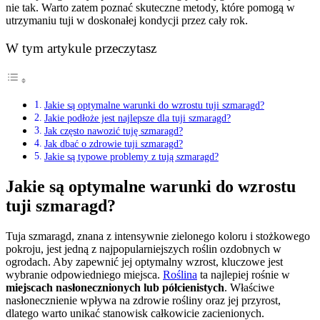
nie tak. Warto zatem poznać skuteczne metody, które pomogą w
utrzymaniu tuji w doskonałej kondycji przez cały rok.
W tym artykule przeczytasz
Jakie są optymalne warunki do wzrostu tuji szmaragd?
Jakie podłoże jest najlepsze dla tuji szmaragd?
Jak często nawozić tuję szmaragd?
Jak dbać o zdrowie tuji szmaragd?
Jakie są typowe problemy z tują szmaragd?
Jakie są optymalne warunki do wzrostu
tuji szmaragd?
Tuja szmaragd, znana z intensywnie zielonego koloru i stożkowego
pokroju, jest jedną z najpopularniejszych roślin ozdobnych w
ogrodach. Aby zapewnić jej optymalny wzrost, kluczowe jest
wybranie odpowiedniego miejsca.
Roślina
ta najlepiej rośnie w
miejscach nasłonecznionych lub półcienistych
. Właściwe
nasłonecznienie wpływa na zdrowie rośliny oraz jej przyrost,
dlatego warto unikać stanowisk całkowicie zacienionych.