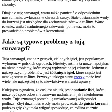
choroby.
Dbając o tuję szmaragd, warto także pamiętać o odpowiednim
nawadnianiu, zwłaszcza w okresach suszy. Stałe dostarczanie wody
do korzeni jest niezbędne dla zachowania zdrowia rośliny. Warto
również unikać nadmiernego zalewania, ponieważ może to
prowadzić do problemów z korzeniami.
Jakie są typowe problemy z tują
szmaragd?
Tuja szmaragd, znana z gęstych, zielonych igieł, jest popularnym
wyborem w polskich ogrodach. Niestety, roślina ta może napotykać
na różne problemy, które mogą wpływać na jej zdrowie. Jednym z
najczęstszych problemów jest
żółknięcie igieł
, które często jest
oznaką stresu rośliny. Przyczyn takiego stanu
rzeczy
może być
wiele, ale najczęściej są to niewłaściwe warunki uprawy.
Kolejnym sygnałem, że coś jest nie tak, jest
opadanie liści
, które
może być spowodowane zarówno nadmiarem, jak i niedoborem
wody. Tuje szmaragd potrzebują umiarkowanej wilgotności
podłoża. Zbyt duża ilość wody może prowadzić do
gnicia korzeni
,
podczas gdy zbyt mała wilgoć spowoduje, że roślina zacznie