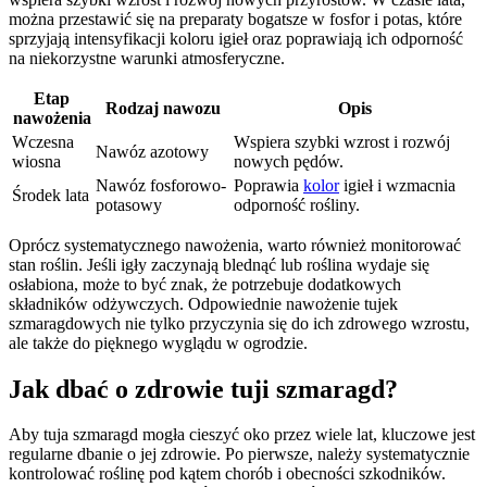
można przestawić się na preparaty bogatsze w fosfor i potas, które
sprzyjają intensyfikacji koloru igieł oraz poprawiają ich odporność
na niekorzystne warunki atmosferyczne.
Etap
Rodzaj nawozu
Opis
nawożenia
Wczesna
Wspiera szybki wzrost i rozwój
Nawóz azotowy
wiosna
nowych pędów.
Nawóz fosforowo-
Poprawia
kolor
igieł i wzmacnia
Środek lata
potasowy
odporność rośliny.
Oprócz systematycznego nawożenia, warto również monitorować
stan roślin. Jeśli igły zaczynają blednąć lub roślina wydaje się
osłabiona, może to być znak, że potrzebuje dodatkowych
składników odżywczych. Odpowiednie nawożenie tujek
szmaragdowych nie tylko przyczynia się do ich zdrowego wzrostu,
ale także do pięknego wyglądu w ogrodzie.
Jak dbać o zdrowie tuji szmaragd?
Aby tuja szmaragd mogła cieszyć oko przez wiele lat, kluczowe jest
regularne dbanie o jej zdrowie. Po pierwsze, należy systematycznie
kontrolować roślinę pod kątem chorób i obecności szkodników.