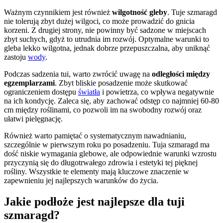
Ważnym czynnikiem jest również
wilgotność gleby
. Tuje szmaragd
nie tolerują zbyt dużej wilgoci, co może prowadzić do gnicia
korzeni. Z drugiej strony, nie powinny być sadzone w miejscach
zbyt suchych, gdyż to utrudnia im rozwój. Optymalne warunki to
gleba lekko wilgotna, jednak dobrze przepuszczalna, aby uniknąć
zastoju
wody
.
Podczas sadzenia tui, warto zwrócić uwagę na
odległości między
egzemplarzami
. Zbyt bliskie posadzenie może skutkować
ograniczeniem dostępu
światła
i powietrza, co wpływa negatywnie
na ich kondycję. Zaleca się, aby zachować odstęp co najmniej 60-80
cm między roślinami, co pozwoli im na swobodny rozwój oraz
ułatwi pielęgnację.
Również warto pamiętać o systematycznym nawadnianiu,
szczególnie w pierwszym roku po posadzeniu. Tuja szmaragd ma
dość niskie wymagania glebowe, ale odpowiednie warunki wzrostu
przyczynią się do długotrwałego zdrowia i estetyki tej pięknej
rośliny. Wszystkie te elementy mają kluczowe znaczenie w
zapewnieniu jej najlepszych warunków do życia.
Jakie podłoże jest najlepsze dla tuji
szmaragd?