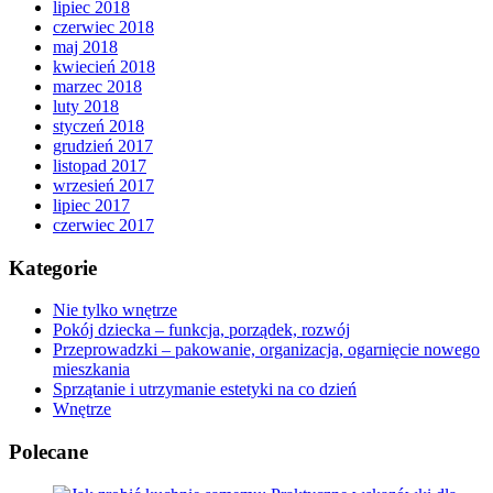
lipiec 2018
czerwiec 2018
maj 2018
kwiecień 2018
marzec 2018
luty 2018
styczeń 2018
grudzień 2017
listopad 2017
wrzesień 2017
lipiec 2017
czerwiec 2017
Kategorie
Nie tylko wnętrze
Pokój dziecka – funkcja, porządek, rozwój
Przeprowadzki – pakowanie, organizacja, ogarnięcie nowego
mieszkania
Sprzątanie i utrzymanie estetyki na co dzień
Wnętrze
Polecane