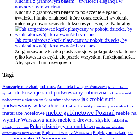
Kuchnia z granitowym blatem – trwałość i elegancja w
nowoczesnym wnętrzu
Kuchnia z granitowym blatem to połączenie elegancji,
trwałości i funkcjonalności, które coraz częściej wybierają
miłośnicy nowoczesnych i luksusowych wnętrz. Naturalny …
Jak zorganizować kącik plastyczny w pokoju dziecka, by
wspierał rozwój i kreatywność bez chaosu
Zorganizowanie kącika plastycznego w pokoju dziecka to nie
tylko kwestia estetyki, ale przede wszystkim funkcjonalności.
Aby sprzyjał on rozwojowi i …
Tagi
Aranżacje mieszkań pod klucz
Architekci wnętrz Warszawa
białe łóżko do
ile kosztuje sufit podwieszany robocizna
sypialni
ile kosztuje sufit
jak zrobić sufit
podwieszany z oświetleniem
ile za sufity podwieszane
podwieszany w kształcie fali
jak zrobić sufit podwieszany w kształcie koła
meble gabinetowe Poznań
materace hotelowe
meble na
wymiar Warszawa tanio
meble z drewna śląskie
nakładki na
Pokój dziecięcy na poddaszu
schody drewniane
producent schodów
Projektant wnętrz Warszawa
Projekty mieszkań pod
drewnianych mazowieckie