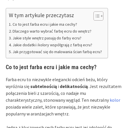
W tym artykule przeczytasz
Co to jest farba ecru i jakie ma cechy?
Dlaczego warto wybrać farbę ecru do wnętrz?
Jakie style wnętrz pasują do farby ecru?
Jakie dodatki i kolory współgrają z farbą ecru?
Jak przygotować się do malowania ścian farbą ecru?
Co to jest farba ecru i jakie ma cechy?
Farba ecru to niezwykle elegancki odcień beżu, który
wyróżnia się
subtelnością
i
delikatnością
. Jest rezultatem
połączenia bieli z szarością, co nadaje mu
charakterystyczny, stonowany wygląd. Ten neutralny
kolor
posiada wiele zalet, które sprawiają, że jest niezwykle
popularny w aranżacjach wnętrz.
Jedną z kluczowych cech farby ecru jest jej zdolność do