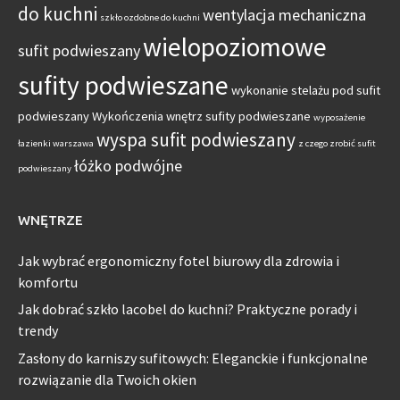
do kuchni
wentylacja mechaniczna
szkło ozdobne do kuchni
wielopoziomowe
sufit podwieszany
sufity podwieszane
wykonanie stelażu pod sufit
podwieszany
Wykończenia wnętrz sufity podwieszane
wyposażenie
wyspa sufit podwieszany
łazienki warszawa
z czego zrobić sufit
łóżko podwójne
podwieszany
WNĘTRZE
Jak wybrać ergonomiczny fotel biurowy dla zdrowia i
komfortu
Jak dobrać szkło lacobel do kuchni? Praktyczne porady i
trendy
Zasłony do karniszy sufitowych: Eleganckie i funkcjonalne
rozwiązanie dla Twoich okien