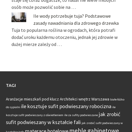
osób może pozwolić sobie na …
Ile wody potrzebuje tuja? Podstawowe
zasady nawadniania dla zdrowego drzewka
Tuja to popularna roślina w ogrodach, która potrafi
dodać uroku każdemu otoczeniu, jednak jej zdrowie w
dużej mierze zależy od …
TAGI
Aranżacje mieszkań pod klucz
Architekci wnętrz Warszawa
białe łóżko
ile kosztuje sufit podwieszany robocizna
do sypialni
ile
jak zrobić
kosztuje sufit podwieszany z oświetleniem
ile za sufity podwieszane
sufit podwieszany w kształcie fali
jak zrobić sufit podwieszany w
meble gabinetowe
materace hotelowe
kształcie koła