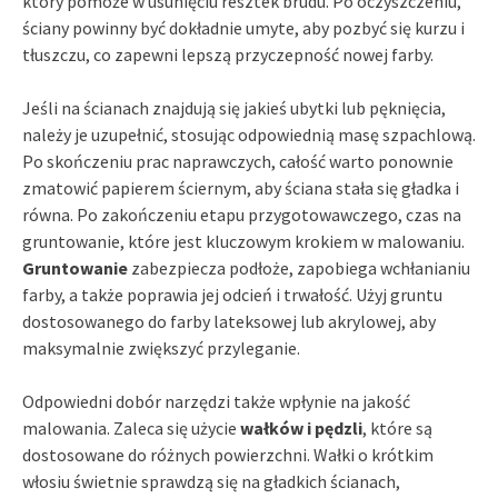
który pomoże w usunięciu resztek brudu. Po oczyszczeniu,
ściany powinny być dokładnie umyte, aby pozbyć się kurzu i
tłuszczu, co zapewni lepszą przyczepność nowej farby.
Jeśli na ścianach znajdują się jakieś ubytki lub pęknięcia,
należy je uzupełnić, stosując odpowiednią masę szpachlową.
Po skończeniu prac naprawczych, całość warto ponownie
zmatowić papierem ściernym, aby ściana stała się gładka i
równa. Po zakończeniu etapu przygotowawczego, czas na
gruntowanie, które jest kluczowym krokiem w malowaniu.
Gruntowanie
zabezpiecza podłoże, zapobiega wchłanianiu
farby, a także poprawia jej odcień i trwałość. Użyj gruntu
dostosowanego do farby lateksowej lub akrylowej, aby
maksymalnie zwiększyć przyleganie.
Odpowiedni dobór narzędzi także wpłynie na jakość
malowania. Zaleca się użycie
wałków i pędzli
, które są
dostosowane do różnych powierzchni. Wałki o krótkim
włosiu świetnie sprawdzą się na gładkich ścianach,