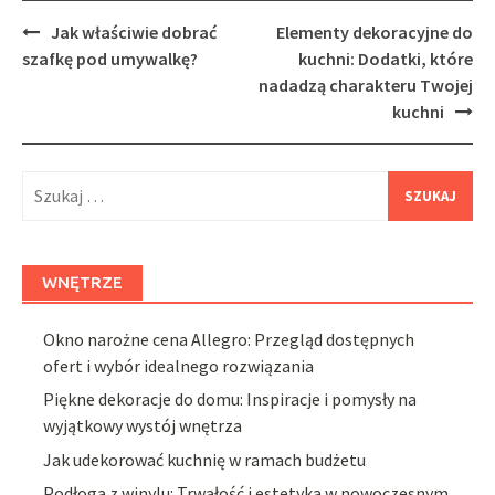
Post
Jak właściwie dobrać
Elementy dekoracyjne do
navigation
szafkę pod umywalkę?
kuchni: Dodatki, które
nadadzą charakteru Twojej
kuchni
Szukaj:
WNĘTRZE
Okno narożne cena Allegro: Przegląd dostępnych
ofert i wybór idealnego rozwiązania
Piękne dekoracje do domu: Inspiracje i pomysły na
wyjątkowy wystój wnętrza
Jak udekorować kuchnię w ramach budżetu
Podłoga z winylu: Trwałość i estetyka w nowoczesnym