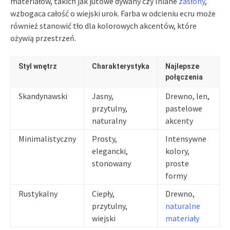
materiałów, takich jak jutowe dywany czy lniane
zasłony
,
wzbogaca całość o wiejski urok. Farba w odcieniu ecru może
również stanowić tło dla kolorowych akcentów, które
ożywią przestrzeń.
Styl wnętrz
Charakterystyka
Najlepsze
połączenia
Skandynawski
Jasny,
Drewno, len,
przytulny,
pastelowe
naturalny
akcenty
Minimalistyczny
Prosty,
Intensywne
elegancki,
kolory,
stonowany
proste
formy
Rustykalny
Ciepły,
Drewno,
przytulny,
naturalne
wiejski
materiały