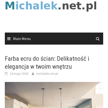
Skip
to
content
Main Menu
Farba ecru do ścian: Delikatność i
elegancja w twoim wnętrzu
16 maja 2020
michalek.net.pl