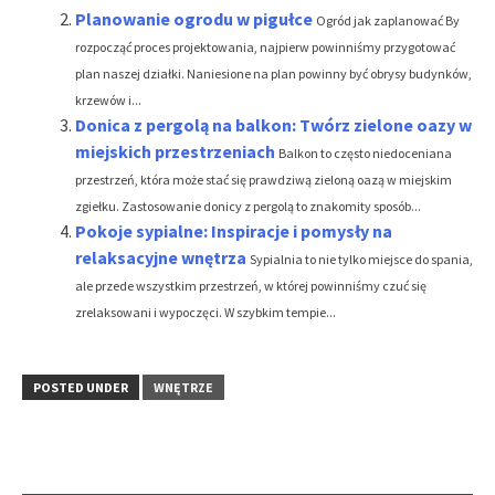
Planowanie ogrodu w pigułce
Ogród jak zaplanować By
rozpocząć proces projektowania, najpierw powinniśmy przygotować
plan naszej działki. Naniesione na plan powinny być obrysy budynków,
krzewów i...
Donica z pergolą na balkon: Twórz zielone oazy w
miejskich przestrzeniach
Balkon to często niedoceniana
przestrzeń, która może stać się prawdziwą zieloną oazą w miejskim
zgiełku. Zastosowanie donicy z pergolą to znakomity sposób...
Pokoje sypialne: Inspiracje i pomysły na
relaksacyjne wnętrza
Sypialnia to nie tylko miejsce do spania,
ale przede wszystkim przestrzeń, w której powinniśmy czuć się
zrelaksowani i wypoczęci. W szybkim tempie...
POSTED UNDER
WNĘTRZE