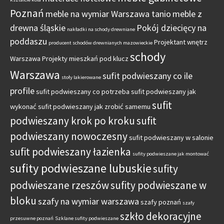
Poznań
meble na wymiar Warszawa tanio
meble z
drewna śląskie
Pokój dziecięcy na
nakładki na schody drewniane
poddaszu
Projektant wnętrz
producent schodów drewnianych mazowieckie
schody
Warszawa
Projekty mieszkań pod klucz
Warszawa
sufit podwieszany co ile
stoły lakierowane
profile
sufit podwieszany co potrzeba
sufit podwieszany jak
sufit
wykonać
sufit podwieszany jak zrobić samemu
podwieszany krok po kroku
sufit
podwieszany nowoczesny
sufit podwieszany w salonie
sufit podwieszany łazienka
sufity podwieszane jak montować
sufity podwieszane lubuskie
sufity
podwieszane rzeszów
sufity podwieszane w
bloku
szafy na wymiar warszawa
szafy poznań
szafy
szkło dekoracyjne
przesuwne poznań
Szklane sufity podwieszane