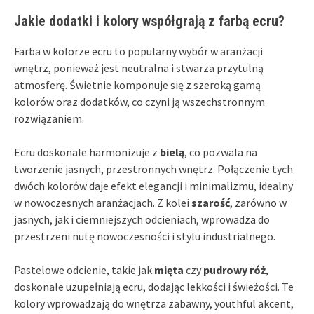
Jakie dodatki i kolory współgrają z farbą ecru?
Farba w kolorze ecru to popularny wybór w aranżacji
wnętrz, ponieważ jest neutralna i stwarza przytulną
atmosferę. Świetnie komponuje się z szeroką gamą
kolorów oraz dodatków, co czyni ją wszechstronnym
rozwiązaniem.
Ecru doskonale harmonizuje z
bielą
, co pozwala na
tworzenie jasnych, przestronnych wnętrz. Połączenie tych
dwóch kolorów daje efekt elegancji i minimalizmu, idealny
w nowoczesnych aranżacjach. Z kolei
szarość
, zarówno w
jasnych, jak i ciemniejszych odcieniach, wprowadza do
przestrzeni nutę nowoczesności i stylu industrialnego.
Pastelowe odcienie, takie jak
mięta
czy
pudrowy róż
,
doskonale uzupełniają ecru, dodając lekkości i świeżości. Te
kolory wprowadzają do wnętrza zabawny, youthful akcent,