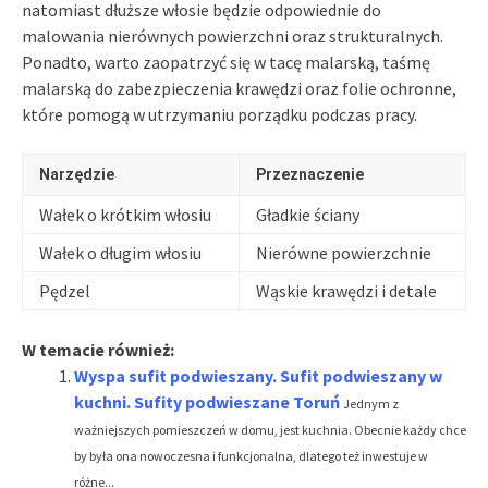
natomiast dłuższe włosie będzie odpowiednie do
malowania nierównych powierzchni oraz strukturalnych.
Ponadto, warto zaopatrzyć się w tacę malarską, taśmę
malarską do zabezpieczenia krawędzi oraz folie ochronne,
które pomogą w utrzymaniu porządku podczas pracy.
Narzędzie
Przeznaczenie
Wałek o krótkim włosiu
Gładkie ściany
Wałek o długim włosiu
Nierówne powierzchnie
Pędzel
Wąskie krawędzi i detale
W temacie również:
Wyspa sufit podwieszany. Sufit podwieszany w
kuchni. Sufity podwieszane Toruń
Jednym z
ważniejszych pomieszczeń w domu, jest kuchnia. Obecnie każdy chce
by była ona nowoczesna i funkcjonalna, dlatego też inwestuje w
różne...