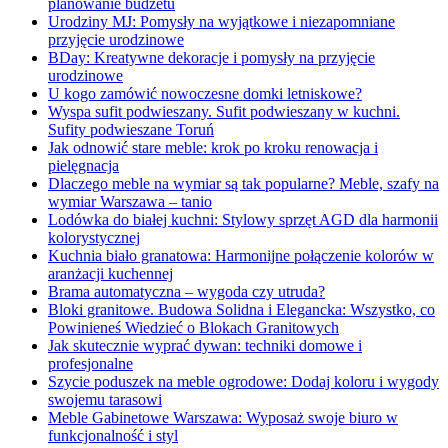
planowanie budżetu
Urodziny MJ: Pomysły na wyjątkowe i niezapomniane
przyjęcie urodzinowe
BDay: Kreatywne dekoracje i pomysły na przyjęcie
urodzinowe
U kogo zamówić nowoczesne domki letniskowe?
Wyspa sufit podwieszany. Sufit podwieszany w kuchni.
Sufity podwieszane Toruń
Jak odnowić stare meble: krok po kroku renowacja i
pielęgnacja
Dlaczego meble na wymiar są tak popularne? Meble, szafy na
wymiar Warszawa – tanio
Lodówka do białej kuchni: Stylowy sprzęt AGD dla harmonii
kolorystycznej
Kuchnia biało granatowa: Harmonijne połączenie kolorów w
aranżacji kuchennej
Brama automatyczna – wygoda czy utruda?
Bloki granitowe. Budowa Solidna i Elegancka: Wszystko, co
Powinieneś Wiedzieć o Blokach Granitowych
Jak skutecznie wyprać dywan: techniki domowe i
profesjonalne
Szycie poduszek na meble ogrodowe: Dodaj koloru i wygody
swojemu tarasowi
Meble Gabinetowe Warszawa: Wyposaż swoje biuro w
funkcjonalność i styl