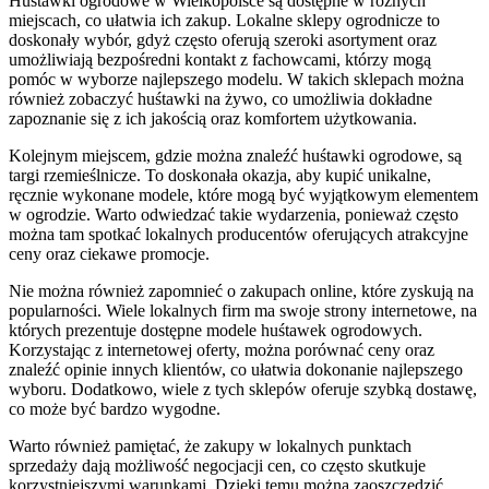
Huśtawki ogrodowe w Wielkopolsce są dostępne w różnych
miejscach, co ułatwia ich zakup. Lokalne sklepy ogrodnicze to
doskonały wybór, gdyż często oferują szeroki asortyment oraz
umożliwiają bezpośredni kontakt z fachowcami, którzy mogą
pomóc w wyborze najlepszego modelu. W takich sklepach można
również zobaczyć huśtawki na żywo, co umożliwia dokładne
zapoznanie się z ich jakością oraz komfortem użytkowania.
Kolejnym miejscem, gdzie można znaleźć huśtawki ogrodowe, są
targi rzemieślnicze. To doskonała okazja, aby kupić unikalne,
ręcznie wykonane modele, które mogą być wyjątkowym elementem
w ogrodzie. Warto odwiedzać takie wydarzenia, ponieważ często
można tam spotkać lokalnych producentów oferujących atrakcyjne
ceny oraz ciekawe promocje.
Nie można również zapomnieć o zakupach online, które zyskują na
popularności. Wiele lokalnych firm ma swoje strony internetowe, na
których prezentuje dostępne modele huśtawek ogrodowych.
Korzystając z internetowej oferty, można porównać ceny oraz
znaleźć opinie innych klientów, co ułatwia dokonanie najlepszego
wyboru. Dodatkowo, wiele z tych sklepów oferuje szybką dostawę,
co może być bardzo wygodne.
Warto również pamiętać, że zakupy w lokalnych punktach
sprzedaży dają możliwość negocjacji cen, co często skutkuje
korzystniejszymi warunkami. Dzięki temu można zaoszczędzić,