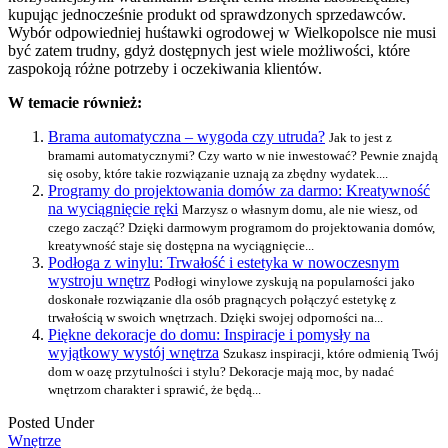
kupując jednocześnie produkt od sprawdzonych sprzedawców.
Wybór odpowiedniej huśtawki ogrodowej w Wielkopolsce nie musi
być zatem trudny, gdyż dostępnych jest wiele możliwości, które
zaspokoją różne potrzeby i oczekiwania klientów.
W temacie również:
Brama automatyczna – wygoda czy utruda?
Jak to jest z
bramami automatycznymi? Czy warto w nie inwestować? Pewnie znajdą
się osoby, które takie rozwiązanie uznają za zbędny wydatek....
Programy do projektowania domów za darmo: Kreatywność
na wyciągnięcie ręki
Marzysz o własnym domu, ale nie wiesz, od
czego zacząć? Dzięki darmowym programom do projektowania domów,
kreatywność staje się dostępna na wyciągnięcie...
Podłoga z winylu: Trwałość i estetyka w nowoczesnym
wystroju wnętrz
Podłogi winylowe zyskują na popularności jako
doskonałe rozwiązanie dla osób pragnących połączyć estetykę z
trwałością w swoich wnętrzach. Dzięki swojej odporności na...
Piękne dekoracje do domu: Inspiracje i pomysły na
wyjątkowy wystój wnętrza
Szukasz inspiracji, które odmienią Twój
dom w oazę przytulności i stylu? Dekoracje mają moc, by nadać
wnętrzom charakter i sprawić, że będą...
Posted Under
Wnętrze