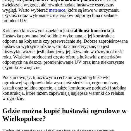
zwiększają wygodę, ale również nadają huśtawce estetyczny
wygląd. Warto wybierać
materace
, które są łatwe w utrzymaniu
czystości oraz wykonane z materiałów odpornych na działanie
promieni UV.
Kolejnym kluczowym aspektem jest
stabilność konstrukcji
.
Huśtawka powinna być solidnie wykonana, a jej konstrukcja
odporna na kołysanie czy przewracanie się. Dobrze zaprojektowana
huśtawka wytrzyma różne warunki atmosferyczne, co jest
niezwykle ważne, jeśli planujemy jej używanie w różnym okresie
roku. Właściwi producenci często oferują huśtawki z materiałów
odpornych na deszcz, promieniowanie UV oraz inne niekorzystne
czynniki zewnętrzne.
Podsumowując, kluczowymi cechami wygodnej huśtawki
ogrodowej są odpowiednia wysokość siedziska, ergonomiczny
kształt oraz solidne oparcie, a także komfortowe poduszki i stabilna
konstrukcja, które razem zapewniają najlepsze warunki do relaksu
w ogrodzie.
Gdzie można kupić huśtawki ogrodowe w
Wielkopolsce?