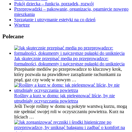
Pokój dziecka – funkcja, porządek, rozwój
Przeprowadzki – pakowanie, organizacja, ogarnięcie nowego
mieszkania
Sprzątanie i utrzymanie estetyki na co dzień
Wnętrze
Polecane
Jak skutecznie przepisać media po przeprowadzce:
formalności, dokumenty i najczęstsze pułapki do uniknięcia
Przepisanie mediów po przeprowadzce to kluczowy krok,
który pozwala na prawidłowe zarządzanie rachunkami za
prąd, gaz czy wodę w nowym …
Rośliny a kurz w domu: jak pielęgnować liście, by nie
utrudniały oczyszczania powietrza
Jeśli Twoje rośliny w domu są pokryte warstwą kurzu, mogą
nie spełniać swojej roli w oczyszczaniu powietrza. Kurz na
liściach …