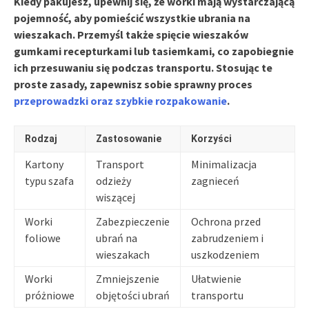
Kiedy pakujesz, upewnij się, że worki mają wystarczającą
pojemność, aby pomieścić wszystkie ubrania na
wieszakach. Przemyśl także spięcie wieszaków
gumkami recepturkami lub tasiemkami, co zapobiegnie
ich przesuwaniu się podczas transportu. Stosując te
proste zasady, zapewnisz sobie sprawny proces
przeprowadzki oraz szybkie rozpakowanie
.
Rodzaj
Zastosowanie
Korzyści
Kartony
Transport
Minimalizacja
typu szafa
odzieży
zagnieceń
wiszącej
Worki
Zabezpieczenie
Ochrona przed
foliowe
ubrań na
zabrudzeniem i
wieszakach
uszkodzeniem
Worki
Zmniejszenie
Ułatwienie
próżniowe
objętości ubrań
transportu