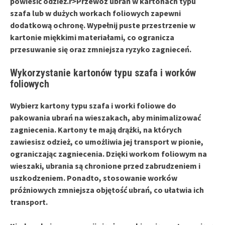
powiesić odzież.
r>Przewóz ubrań w kartonach typu
szafa lub w dużych workach foliowych zapewni
dodatkową ochronę. Wypełnij puste przestrzenie w
kartonie miękkimi materiałami, co
ogranicza
przesuwanie się
oraz zmniejsza ryzyko zagnieceń.
Wykorzystanie kartonów typu szafa i worków
foliowych
Wybierz
kartony typu szafa
i
worki foliowe
do
pakowania ubrań na wieszakach, aby minimalizować
zagniecenia. Kartony te mają drążki, na których
zawiesisz odzież, co umożliwia jej transport w pionie,
ograniczając zagniecenia. Dzięki workom foliowym na
wieszaki, ubrania są chronione przed
zabrudzeniem
i
uszkodzeniem
. Ponadto, stosowanie worków
próżniowych zmniejsza objętość ubrań, co ułatwia ich
transport.