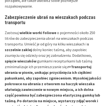
porządek, ale także ułatwisz sobie późniejsze
rozpakowywanie.
Zabezpieczenie ubrań na wieszakach podczas
transportu
Zastosuj
wielkie worki foliowe
o pojemności około 250
litrów do zabezpieczenia ubrań na wieszakach podczas
transportu. Umieść je od góry na kilku wieszakach i
s
szczelnie zaklej
dolny koniec taśmą, aby zapobiec
zsunięciu się odzieży oraz jej zabrudzeniu. Dodatkowo,
spięcie wieszaków
gumkami recepturkami lub taśmą
zminimalizuje ich przemieszczanie się.
r>Transportuj
ubrania w pionie, unikając przyciśnięcia ich ciężkimi
pakunkami, aby zapobiec zgnieceniom. Wysokiej jakości
pokrowce na ubrania
z otworem na haczyk wieszaka
ułatwiają zawieszenie w nowym miejscu, a ich dolna
część powinna być zabezpieczona elastyczną gumką lub
taśmą. Po dotarciu na miejsce, wystarczy zdjąć worek i