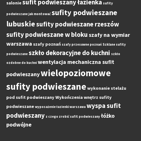
sufit podwieszany łazienka
salonie
sufity
sufity podwieszane
podwieszane jak montować
lubuskie
sufity podwieszane rzeszów
sufity podwieszane w bloku
szafy na wymiar
warszawa
szafy poznań
szafy przesuwne poznań
Szklane sufity
szkło dekoracyjne do kuchni
podwieszane
szkło
wentylacja mechaniczna sufit
ozdobne do kuchni
wielopoziomowe
podwieszany
sufity podwieszane
wykonanie stelażu
pod sufit podwieszany
Wykończenia wnętrz sufity
wyspa sufit
podwieszane
wyposażenie łazienki warszawa
podwieszany
łóżko
z czego zrobić sufit podwieszany
podwójne