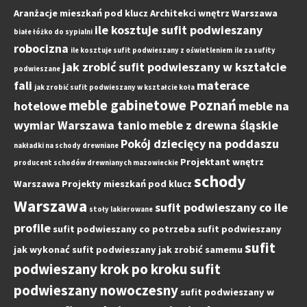
Aranżacje mieszkań pod klucz
Architekci wnętrz Warszawa
ile kosztuje sufit podwieszany
białe łóżko do sypialni
robocizna
ile kosztuje sufit podwieszany z oświetleniem
ile za sufity
jak zrobić sufit podwieszany w kształcie
podwieszane
fali
materace
jak zrobić sufit podwieszany w kształcie koła
meble gabinetowe Poznań
hotelowe
meble na
wymiar Warszawa tanio
meble z drewna śląskie
Pokój dziecięcy na poddaszu
nakładki na schody drewniane
Projektant wnętrz
producent schodów drewnianych mazowieckie
schody
Warszawa
Projekty mieszkań pod klucz
Warszawa
sufit podwieszany co ile
stoły lakierowane
profile
sufit podwieszany co potrzeba
sufit podwieszany
sufit
jak wykonać
sufit podwieszany jak zrobić samemu
podwieszany krok po kroku
sufit
podwieszany nowoczesny
sufit podwieszany w