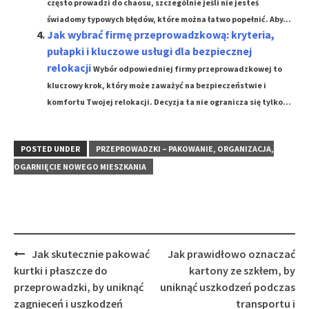
często prowadzi do chaosu, szczególnie jeśli nie jesteś
świadomy typowych błędów, które można łatwo popełnić. Aby...
Jak wybrać firmę przeprowadzkową: kryteria,
pułapki i kluczowe usługi dla bezpiecznej
relokacji
Wybór odpowiedniej firmy przeprowadzkowej to
kluczowy krok, który może zaważyć na bezpieczeństwie i
komfortu Twojej relokacji. Decyzja ta nie ogranicza się tylko...
POSTED UNDER
PRZEPROWADZKI – PAKOWANIE, ORGANIZACJA,
OGARNIĘCIE NOWEGO MIESZKANIA
Post
Jak skutecznie pakować
Jak prawidłowo oznaczać
navigation
kurtki i płaszcze do
kartony ze szkłem, by
przeprowadzki, by uniknąć
uniknąć uszkodzeń podczas
zagnieceń i uszkodzeń
transportu i