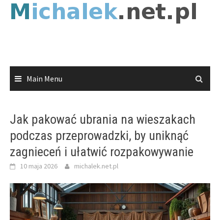
Skip
to
content
Main Menu
Jak pakować ubrania na wieszakach
podczas przeprowadzki, by uniknąć
zagnieceń i ułatwić rozpakowywanie
10 maja 2026
michalek.net.pl