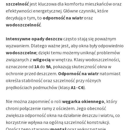
szczelność
jest kluczowa dla komfortu mieszkańców oraz
efektywności energetycznej. Główne czynniki, które
decydują o tym, to
odporność na wiatr
oraz
wodoszczelność
.
Intensywne opady deszczu
często stają się poważnym
wyzwaniem. Dlatego ważne jest, aby okna były odpowiednio
wodoszczelne
; dzięki temu możemy uniknąć problemów
związanych z
wilgocią
w wnętrzu. Klasy wodoszczelności,
oznaczone od
1A
do
9A
, pokazują skuteczność okna w
ochronie przed deszczem.
Odporność na wiatr
natomiast
określa stabilność oraz szczelność przy różnych
prędkościach podmuchów (klasy
A1
–
C6
).
Nie można zapomnieć o roli
węgarka okiennego
, który
chroni połączenie ramy z ościeżem. Jego obecność
zwiększa odporność okna na działanie deszczu i wiatru, co
korzystnie wpływa na ogólną szczelność konstrukcji.
Oprócz tego staranny
montaż
oraz wykorzystanie