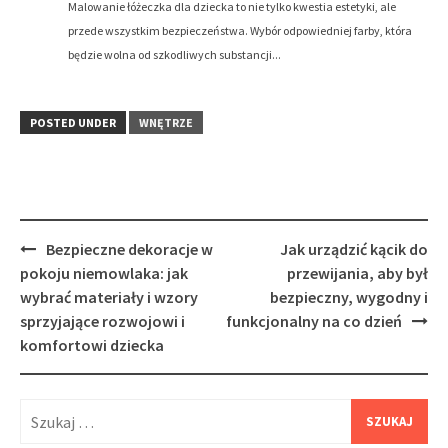
Malowanie łóżeczka dla dziecka to nie tylko kwestia estetyki, ale
przede wszystkim bezpieczeństwa. Wybór odpowiedniej farby, która
będzie wolna od szkodliwych substancji...
POSTED UNDER
WNĘTRZE
Post
Bezpieczne dekoracje w
Jak urządzić kącik do
navigation
pokoju niemowlaka: jak
przewijania, aby był
wybrać materiały i wzory
bezpieczny, wygodny i
sprzyjające rozwojowi i
funkcjonalny na co dzień
komfortowi dziecka
Szukaj: