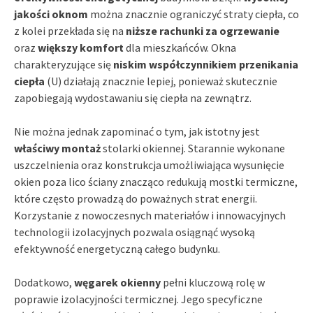
jakości oknom
można znacznie ograniczyć straty ciepła, co
z kolei przekłada się na
niższe rachunki za ogrzewanie
oraz
większy komfort
dla mieszkańców. Okna
charakteryzujące się
niskim współczynnikiem przenikania
ciepła
(U) działają znacznie lepiej, ponieważ skutecznie
zapobiegają wydostawaniu się ciepła na zewnątrz.
Nie można jednak zapominać o tym, jak istotny jest
właściwy montaż
stolarki okiennej. Starannie wykonane
uszczelnienia oraz konstrukcja umożliwiająca wysunięcie
okien poza lico ściany znacząco redukują mostki termiczne,
które często prowadzą do poważnych strat energii.
Korzystanie z nowoczesnych materiałów i innowacyjnych
technologii izolacyjnych pozwala osiągnąć wysoką
efektywność energetyczną całego budynku.
Dodatkowo,
węgarek okienny
pełni kluczową rolę w
poprawie izolacyjności termicznej. Jego specyficzne