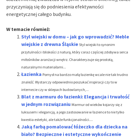
przyczyniają się do podniesienia efektywności
energetycznej całego budynku.
W temacie również:
Styl wiejski w domu – jak go wprowadzić? Meble
wiejskie z drewna Śląskie
Styl wiejski to synonim
przytulności i bliskości z naturą, który coraz częściej zdobywa serca
miłośników aranżacji wnętrz. Charakteryzuje się prostotą,
naturalnymi materiałami...
Łazienka
Pomysł na bardzo małą łazienkę wcale nie tak trudno
znaleźć. Wystarczy odpowiednio poszukać inspiracji czy to w
internecie czy w sklepach budowlanych,...
Blat z marmuru do łazienki: Elegancja i trwałość
w jednym rozwiązaniu
Marmur od wieków kojarzy się z
luksusem i elegancją, a jego zastosowanie w łazience to nie tylko
kwestia estetyki, ale także funkcjonalności....
Jaką farbą pomalować łóżeczko dla dziecka na
biało? Bezpieczne i estetyczne wykończenie