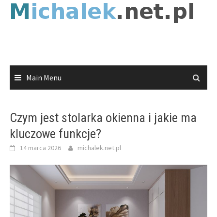
Skip
to
content
Main Menu
Czym jest stolarka okienna i jakie ma
kluczowe funkcje?
14 marca 2026
michalek.net.pl