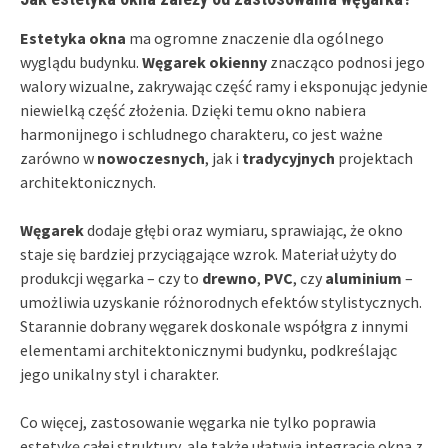
Estetyka okna
ma ogromne znaczenie dla ogólnego
wyglądu budynku.
Węgarek okienny
znacząco podnosi jego
walory wizualne, zakrywając część ramy i eksponując jedynie
niewielką część złożenia. Dzięki temu okno nabiera
harmonijnego i schludnego charakteru, co jest ważne
zarówno w
nowoczesnych
, jak i
tradycyjnych
projektach
architektonicznych.
Węgarek
dodaje głębi oraz wymiaru, sprawiając, że okno
staje się bardziej przyciągające wzrok. Materiał użyty do
produkcji węgarka – czy to
drewno
,
PVC
, czy
aluminium
–
umożliwia uzyskanie różnorodnych efektów stylistycznych.
Starannie dobrany węgarek doskonale współgra z innymi
elementami architektonicznymi budynku, podkreślając
jego unikalny styl i charakter.
Co więcej, zastosowanie węgarka nie tylko poprawia
estetykę całej struktury, ale także ułatwia integrację okna z