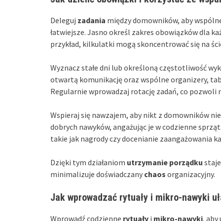
Deleguj
zadania
między domowników, aby wspólne
łatwiejsze. Jasno określ zakres obowiązków dla każ
przykład, kilkulatki mogą skoncentrować się na ści
Wyznacz stałe dni lub określoną częstotliwość w
otwartą komunikację oraz wspólne organizery, tabl
Regularnie wprowadzaj rotację zadań, co pozwoli 
Wspieraj się nawzajem, aby nikt z domowników nie c
dobrych nawyków, angażując je w codzienne sprzą
takie jak nagrody czy docenianie zaangażowania ka
Dzięki tym działaniom
utrzymanie porządku
staje
minimalizuje doświadczany
chaos
organizacyjny.
Jak wprowadzać rytuały i mikro-nawyki uł
Wprowadź codzienne
rytuały
i
mikro-nawyki
, aby