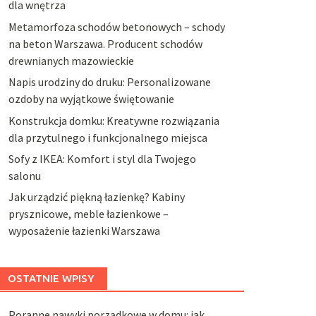
dla wnętrza
Metamorfoza schodów betonowych – schody
na beton Warszawa. Producent schodów
drewnianych mazowieckie
Napis urodziny do druku: Personalizowane
ozdoby na wyjątkowe świętowanie
Konstrukcja domku: Kreatywne rozwiązania
dla przytulnego i funkcjonalnego miejsca
Sofy z IKEA: Komfort i styl dla Twojego
salonu
Jak urządzić piękną łazienkę? Kabiny
prysznicowe, meble łazienkowe –
wyposażenie łazienki Warszawa
OSTATNIE WPISY
Poranne nawyki porządkowe w domu: jak