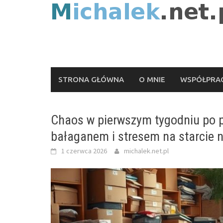
Skip
to
content
STRONA GŁÓWNA
O MNIE
WSPÓŁPRAC
Chaos w pierwszym tygodniu po 
bałaganem i stresem na starcie 
1 czerwca 2026
michalek.net.pl