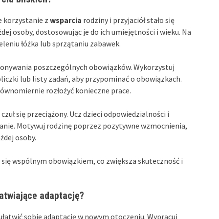
 korzystanie z
wsparcia
rodziny i przyjaciół stało się
dej osoby, dostosowując je do ich umiejętności i wieku. Na
eleniu łóżka lub sprzątaniu zabawek.
ykonywania poszczególnych obowiązków. Wykorzystuj
iczki lub listy zadań, aby przypominać o obowiązkach.
równomiernie rozłożyć konieczne prace.
zuł się przeciążony. Ucz dzieci odpowiedzialności i
tanie. Motywuj rodzinę poprzez pozytywne wzmocnienia,
żdej osoby.
 się wspólnym obowiązkiem, co zwiększa skuteczność i
atwiające adaptację?
 ułatwić sobie adaptację w nowym otoczeniu. Wypracuj