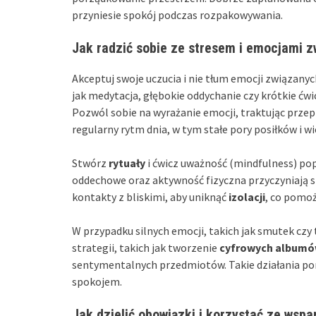
przyniesie spokój podczas rozpakowywania.
Jak radzić sobie ze stresem i emocjami 
Akceptuj swoje uczucia i nie tłum emocji związany
jak medytacja, głębokie oddychanie czy krótkie ćw
Pozwól sobie na wyrażanie emocji, traktując prze
regularny rytm dnia, w tym stałe pory posiłków i w
Stwórz
rytuały
i ćwicz uważność (mindfulness) po
oddechowe oraz aktywność fizyczna przyczyniają si
kontakty z bliskimi, aby uniknąć
izolacji
, co pomoż
W przypadku silnych emocji, takich jak smutek czy 
strategii, takich jak tworzenie
cyfrowych album
sentymentalnych przedmiotów. Takie działania pom
spokojem.
Jak dzielić obowiązki i korzystać ze wspar