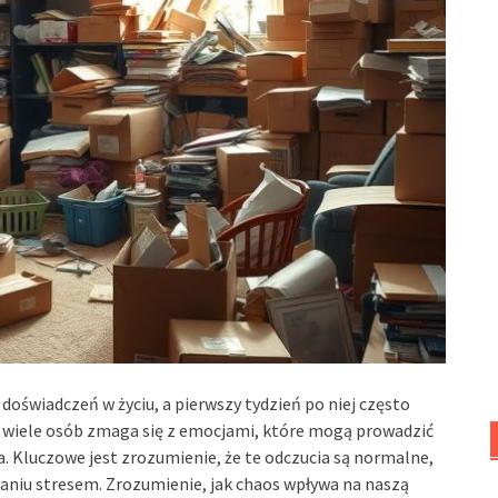
 doświadczeń w życiu, a pierwszy tydzień po niej często
e wiele osób zmaga się z emocjami, które mogą prowadzić
. Kluczowe jest zrozumienie, że te odczucia są normalne,
aniu stresem. Zrozumienie, jak chaos wpływa na naszą