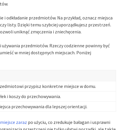
tów.
e i odkładanie przedmiotów. Na przykład, oznacz miejsca
zy listy. Dzięki temu szybciej uporządkujesz przestrzeń.
ozwoli uniknąć zmęczenia i zniechęcenia.
ci używania przedmiotów. Rzeczy codzienne powinny być
mieść w mniej dostępnych miejscach. Poniżej
zedmiotowi przypisz konkretne miejsce w domu.
łek i koszy do przechowywania.
ejsca przechowywania dla lepszej orientacji.
miejsce zaraz
po użyciu, co zredukuje bałagan i usprawni
anizacja przestrzeni nie tylko ułatwi porządki, ale także