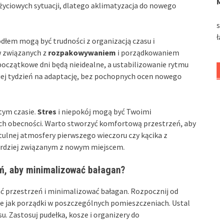
 życiowych sytuacji, dlatego aklimatyzacja do nowego
ódłem mogą być trudności z organizacją czasu i
w związanych z
rozpakowywaniem
i porządkowaniem
 początkowe dni będą nieidealne, a ustabilizowanie rytmu
niej tydzień na adaptację, bez pochopnych ocen nowego
tym czasie.
Stres
i niepokój mogą być Twoimi
ich obecności. Warto stworzyć komfortową przestrzeń, aby
zytulnej atmosfery pierwszego wieczoru czy kącika z
ardziej związanym z nowym miejscem.
ń, aby minimalizować bałagan?
ać przestrzeń i minimalizować bałagan. Rozpocznij od
akie jak porządki w poszczególnych pomieszczeniach. Ustal
u. Zastosuj pudełka, kosze i organizery do