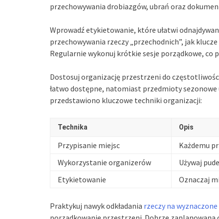
przechowywania drobiazgów, ubrań oraz dokumen
Wprowadź etykietowanie, które ułatwi odnajdywani
przechowywania rzeczy „przechodnich”, jak klucze c
Regularnie wykonuj krótkie sesje porządkowe, co p
Dostosuj organizację przestrzeni do częstotliwoś
łatwo dostępne, natomiast przedmioty sezonowe u
przedstawiono kluczowe techniki organizacji:
Technika
Opis
Przypisanie miejsc
Każdemu pr
Wykorzystanie organizerów
Używaj pude
Etykietowanie
Oznaczaj mi
Praktykuj nawyk odkładania
rzeczy na wyznaczone 
porządkowanie przestrzeni. Dobrze zaplanowana org