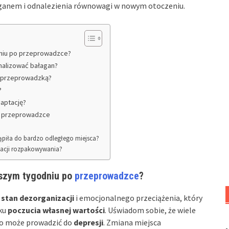
aganem i odnalezienia równowagi w nowym otoczeniu.
dniu po przeprowadzce?
malizować bałagan?
z przeprowadzką?
?
daptację?
po przeprowadzce
tąpiła do bardzo odległego miejsca?
zacji rozpakowywania?
wszym tygodniu po
przeprowadzce
?
o
stan dezorganizacji
i emocjonalnego przeciążenia, który
dku
poczucia własnej wartości
. Uświadom sobie, że wiele
co może prowadzić do
depresji
. Zmiana miejsca