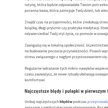
rutynę, która będzie odpowiadała Twoim potrzebo
poranna kawa, która zainicjuje Twój dzień, lub wiec
Znajdź czas na przyjemności, które zredukują stres
książką, długi prysznic czy praktyka medytacji. St
odzwierciedlać Twój styl życia, co pomoże w oswaj
Zaangażuj się w lokalną społeczność. Uczestnict
na budowanie poczucia przynależności. Powoli wp
stresu związanego z nagłym przystosowaniem się
Regularne wdrażanie tych mikro-nawyków wspiera T
czasu zauważysz, że nowe rytuały ułatwiają oswaj
komfortowi.
Najczęstsze błędy i pułapki w pierwszym
Unikaj najczęstszych
błędów
podczas
przeprowadz
związane z niedostatecznym planowaniem. Bez
or