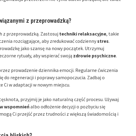
związanymi z przeprowadzką?
ch z przeprowadzką. Zastosuj
techniki relaksacyjne
, takie
iczenia rozciągające, aby zredukować codzienny
stres
.
prowadzkę jako szansę na nowy początek. Utrzymuj
ieczorne rytuały, aby wspierać swoją
zdrowie psychiczne
.
przez prowadzenie dziennika emocji. Regularne ćwiczenia
ę do regeneracji i poprawy samopoczucia. Zadbaj o
e Ci w adaptacji w nowym miejscu.
tęsknota, przyjmij je jako naturalną część procesu. Używaj
ów wspomnień
albo odłożenie decyzji o pozbyciu się
ogą Ci przejść przez trudności z większą świadomością i
cia bliskich?