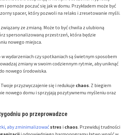
m i pomoże poczuć się jak w domu. Przykładem może być
zorny spacer, który pozwoli na relaks i zresetowanie myśli.
 związany ze zmianą. Może to być chwila z ulubioną
wórz spersonalizowaną przestrzeń, która będzie
aniu nowego miejsca.
wo w wydarzeniach czy spotkaniach są świetnym sposobem
rowadzaj zmiany w swoim codziennym rytmie, aby uniknąć
 do nowego środowiska.
woje przyzwyczajenie się i redukuje
chaos
. Z biegiem
anie nowego domu i sprzyjają pozytywnemu myśleniu oraz
 tygodniu po przeprowadzce
ki, aby zminimalizować
stres
i
chaos
. Przewiduj trudności
ganizacji
i odpowiedniego harmonogramu łatwo wpaść w