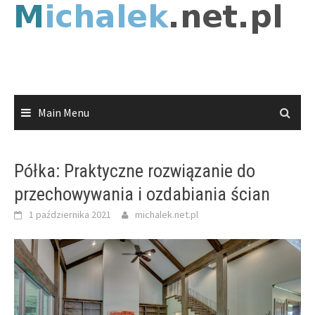
Skip
to
content
Main Menu
Półka: Praktyczne rozwiązanie do
przechowywania i ozdabiania ścian
1 października 2021
michalek.net.pl