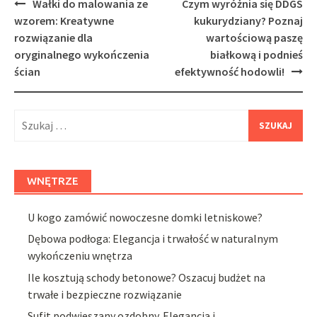
Post
Wałki do malowania ze
Czym wyróżnia się DDGS
navigation
wzorem: Kreatywne
kukurydziany? Poznaj
rozwiązanie dla
wartościową paszę
oryginalnego wykończenia
białkową i podnieś
ścian
efektywność hodowli!
Szukaj:
WNĘTRZE
U kogo zamówić nowoczesne domki letniskowe?
Dębowa podłoga: Elegancja i trwałość w naturalnym
wykończeniu wnętrza
Ile kosztują schody betonowe? Oszacuj budżet na
trwałe i bezpieczne rozwiązanie
Sufit podwieszany ozdobny. Elegancja i