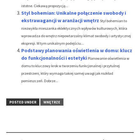
istotne. Ciekawą propozycją...
Styl bohemian: Unikalne połączenie swobody i
ekstrawagancji w aranżacji wnętrz
Styl bohemian to
niezwykła mieszanka eklektycznych wpływów kulturowych, która
wprowadza do wnętrz niepowtarzalny klimat swobody i artystycznej
ekspresji. W tym unikalnym podejściu...
Podstawy planowania oświetlenia w domu: klucz
do funkcjonalności i estetyki
Planowanie oświetlenia w
domu to kluczowy krok w tworzeniu funkcjonalnej i przytulnej
przestrzeni, który wymaga takiej samej uwagi jak rozkład
pomieszczeń. Dobrze...
POSTED UNDER
WNĘTRZE