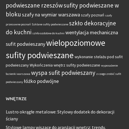
podwieszane rzeszów
sufity podwieszane w
bloku
szafy na wymiar warszawa
szafy poznań
szafy
szkło dekoracyjne
przesuwne poznań
Szklane sufity podwieszane
do kuchni
wentylacja mechaniczna
szkło ozdobne do kuchni
wielopoziomowe
sufit podwieszany
sufity podwieszane
wykonanie stelażu pod sufit
podwieszany
Wykończenia wnętrz sufity podwieszane
wyposażenie
wyspa sufit podwieszany
łazienki warszawa
z czego zrobić sufit
łóżko podwójne
podwieszany
WNĘTRZE
Lustro okrągłe metalowe: Stylowy dodatek do dekoracji
ściany
Stylowe lampy wiszące do aranżacji wnętrz: trendy,