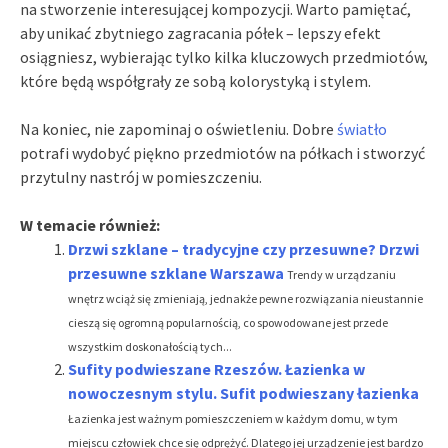
na stworzenie interesującej kompozycji. Warto pamiętać,
aby unikać zbytniego zagracania półek – lepszy efekt
osiągniesz, wybierając tylko kilka kluczowych przedmiotów,
które będą współgrały ze sobą kolorystyką i stylem.
Na koniec, nie zapominaj o oświetleniu. Dobre
światło
potrafi wydobyć piękno przedmiotów na półkach i stworzyć
przytulny nastrój w pomieszczeniu.
W temacie również:
Drzwi szklane – tradycyjne czy przesuwne? Drzwi
przesuwne szklane Warszawa
Trendy w urządzaniu
wnętrz wciąż się zmieniają, jednakże pewne rozwiązania nieustannie
cieszą się ogromną popularnością, co spowodowane jest przede
wszystkim doskonałością tych...
Sufity podwieszane Rzeszów. Łazienka w
nowoczesnym stylu. Sufit podwieszany łazienka
Łazienka jest ważnym pomieszczeniem w każdym domu, w tym
miejscu człowiek chce się odprężyć. Dlatego jej urządzenie jest bardzo