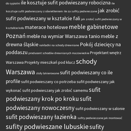
ile kosztuje sufit podwieszany robocizna
do sypialni
ile
jak zrobić
kosztuje sufit podwieszany z oświetleniem
ile za sufity podwieszane
sufit podwieszany w kształcie fali
jak zrobić sufit podwieszany w
meble gabinetowe
materace hotelowe
kształcie koła
Poznań
meble na wymiar Warszawa tanio
meble z
drewna śląskie
Pokój dziecięcy na
nakładki na schody drewniane
poddaszu
Projektant wnętrz
producent schodów drewnianych mazowieckie
schody
Warszawa
Projekty mieszkań pod klucz
Warszawa
sufit podwieszany co ile
stoły lakierowane
profile
sufit podwieszany co potrzeba
sufit podwieszany jak
sufit
wykonać
sufit podwieszany jak zrobić samemu
podwieszany krok po kroku
sufit
podwieszany nowoczesny
sufit podwieszany w salonie
sufit podwieszany łazienka
sufity podwieszane jak montować
sufity podwieszane lubuskie
sufity