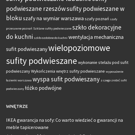
podwieszane rzeszów
sufity podwieszane w
bloku
szafy na wymiar warszawa
szafy poznań
szafy
szkło dekoracyjne
przesuwne poznań
Szklane sufity podwieszane
do kuchni
wentylacja mechaniczna
szkło ozdobne do kuchni
wielopoziomowe
sufit podwieszany
sufity podwieszane
wykonanie stelażu pod sufit
podwieszany
Wykończenia wnętrz sufity podwieszane
wyposażenie
wyspa sufit podwieszany
łazienki warszawa
z czego zrobić sufit
łóżko podwójne
podwieszany
WNĘTRZE
IKEA gwarancja na sofy: Co warto wiedzieć o gwarancji na
meble tapicerowane