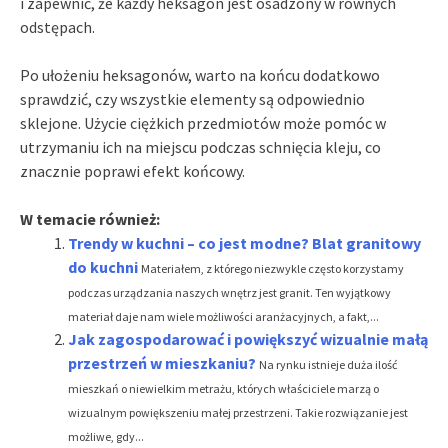
i zapewnić, że każdy heksagon jest osadzony w równych
odstępach.
Po ułożeniu heksagonów, warto na końcu dodatkowo
sprawdzić, czy wszystkie elementy są odpowiednio
sklejone. Użycie ciężkich przedmiotów może pomóc w
utrzymaniu ich na miejscu podczas schnięcia kleju, co
znacznie poprawi efekt końcowy.
W temacie również:
Trendy w kuchni – co jest modne? Blat granitowy
do kuchni
Materiałem, z którego niezwykle często korzystamy
podczas urządzania naszych wnętrz jest granit. Ten wyjątkowy
materiał daje nam wiele możliwości aranżacyjnych, a fakt,...
Jak zagospodarować i powiększyć wizualnie małą
przestrzeń w mieszkaniu?
Na rynku istnieje duża ilość
mieszkań o niewielkim metrażu, których właściciele marzą o
wizualnym powiększeniu małej przestrzeni. Takie rozwiązanie jest
możliwe, gdy...