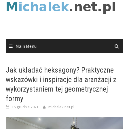
Skip
to
content
Main Menu
Jak układać heksagony? Praktyczne
wskazówki i inspiracje dla aranżacji z
wykorzystaniem tej geometrycznej
formy
15 grudnia 2021
michalek.net.pl