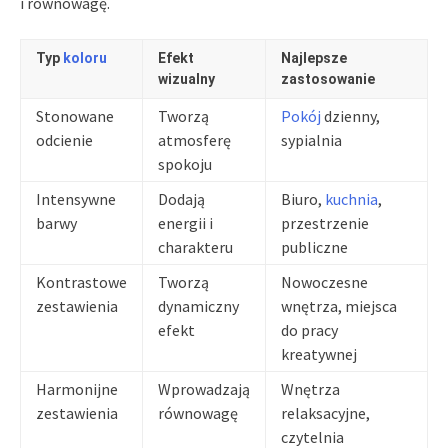
i równowagę.
Typ
koloru
Efekt
Najlepsze
wizualny
zastosowanie
Stonowane
Tworzą
Pokój
dzienny,
odcienie
atmosferę
sypialnia
spokoju
Intensywne
Dodają
Biuro,
kuchnia
,
barwy
energii i
przestrzenie
charakteru
publiczne
Kontrastowe
Tworzą
Nowoczesne
zestawienia
dynamiczny
wnętrza, miejsca
efekt
do pracy
kreatywnej
Harmonijne
Wprowadzają
Wnętrza
zestawienia
równowagę
relaksacyjne,
czytelnia