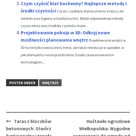
Czym czyścić blat kuchenny? Najlepsze metody i
środki czystości
Czysty i zadbany blat kuchenny to klucz do
estetyki oraz higieny w każdej kuchni. Wybór odpowiedniej metody
czyszczenia oraz środków czystości może...
Projektowanie pokoju w 3D: Odkryj nowe
możliwości planowania wnętrz
Projektowanie wnętrz w
3D to nie tylko nowoczesny trend, ale także rewolucja w sposobie, w
jaki planujemy nasze przestrzenie. Dzięki zaawansowanym
technologiom,...
POSTED UNDER
WNĘTRZE
Post
Taras z bloczków
Huśtawki ogrodowe
navigation
betonowych: Stwórz
Wielkopolska: Wygodne
funkcjonalną i trwałą
rozwiązania do ogrodu od