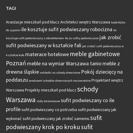
TAGI
Aranżacje mieszkań pod klucz
Architekci wnętrz Warszawa
białe łóżko
ile kosztuje sufit podwieszany robocizna
do sypialni
ile
jak zrobić
kosztuje sufit podwieszany z oświetleniem
ile za sufity podwieszane
sufit podwieszany w kształcie fali
jak zrobić sufit podwieszany w
meble gabinetowe
materace hotelowe
kształcie koła
Poznań
meble na wymiar Warszawa tanio
meble z
drewna śląskie
Pokój dziecięcy na
nakładki na schody drewniane
poddaszu
Projektant wnętrz
producent schodów drewnianych mazowieckie
schody
Warszawa
Projekty mieszkań pod klucz
Warszawa
sufit podwieszany co ile
stoły lakierowane
profile
sufit podwieszany co potrzeba
sufit podwieszany jak
sufit
wykonać
sufit podwieszany jak zrobić samemu
podwieszany krok po kroku
sufit