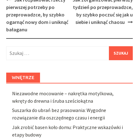
navigation
pierwszej potrzeby po
tydzień po przeprowadzce,
przeprowadzce, by szybko
by szybko poczuć się jak u
ogarnąć nowy dom i uniknąć
siebie i uniknąć chaosu
bałaganu
Szukaj:
WNĘTRZE
Niezawodne mocowanie – nakrętka motylkowa,
wkręty do drewna i śruba sześciokątna
Suszarka do ubrań bez prasowania: Wygodne
rozwiązanie dla oszczędnego czasu i energii
Jak zrobić basen koło domu: Praktyczne wskazówki i
etapy budowy