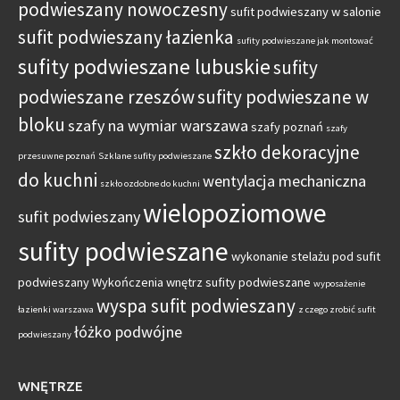
podwieszany nowoczesny
sufit podwieszany w salonie
sufit podwieszany łazienka
sufity podwieszane jak montować
sufity podwieszane lubuskie
sufity
podwieszane rzeszów
sufity podwieszane w
bloku
szafy na wymiar warszawa
szafy poznań
szafy
szkło dekoracyjne
przesuwne poznań
Szklane sufity podwieszane
do kuchni
wentylacja mechaniczna
szkło ozdobne do kuchni
wielopoziomowe
sufit podwieszany
sufity podwieszane
wykonanie stelażu pod sufit
podwieszany
Wykończenia wnętrz sufity podwieszane
wyposażenie
wyspa sufit podwieszany
łazienki warszawa
z czego zrobić sufit
łóżko podwójne
podwieszany
WNĘTRZE