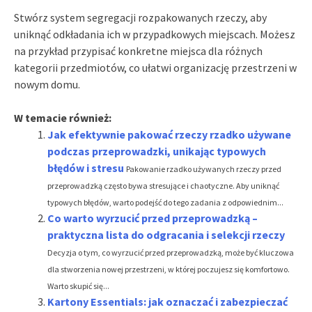
Stwórz system segregacji rozpakowanych rzeczy, aby
uniknąć odkładania ich w przypadkowych miejscach. Możesz
na przykład przypisać konkretne miejsca dla różnych
kategorii przedmiotów, co ułatwi organizację przestrzeni w
nowym domu.
W temacie również:
Jak efektywnie pakować rzeczy rzadko używane
podczas przeprowadzki, unikając typowych
błędów i stresu
Pakowanie rzadko używanych rzeczy przed
przeprowadzką często bywa stresujące i chaotyczne. Aby uniknąć
typowych błędów, warto podejść do tego zadania z odpowiednim...
Co warto wyrzucić przed przeprowadzką –
praktyczna lista do odgracania i selekcji rzeczy
Decyzja o tym, co wyrzucić przed przeprowadzką, może być kluczowa
dla stworzenia nowej przestrzeni, w której poczujesz się komfortowo.
Warto skupić się...
Kartony Essentials: jak oznaczać i zabezpieczać