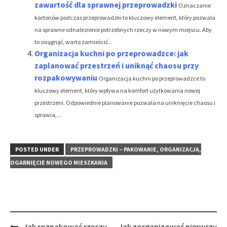
zawartość dla sprawnej przeprowadzki
Oznaczanie
kartonów podczas przeprowadzki to kluczowy element, który pozwala
na sprawne odnalezienie potrzebnych rzeczy w nowym miejscu. Aby
to osiągnąć, warto zamieścić...
Organizacja kuchni po przeprowadzce: jak
zaplanować przestrzeń i uniknąć chaosu przy
rozpakowywaniu
Organizacja kuchni po przeprowadzce to
kluczowy element, który wpływa na komfort użytkowania nowej
przestrzeni. Odpowiednie planowanie pozwala na uniknięcie chaosu i
sprawia,...
POSTED UNDER
PRZEPROWADZKI – PAKOWANIE, ORGANIZACJA,
OGARNIĘCIE NOWEGO MIESZKANIA
Post
Jak rozpakować rzeczy
Jak zorganizować pierwszy