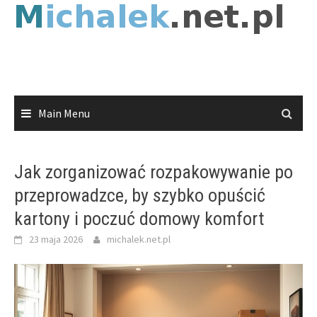
Skip
to
content
Main Menu
Jak zorganizować rozpakowywanie po
przeprowadzce, by szybko opuścić
kartony i poczuć domowy komfort
23 maja 2026
michalek.net.pl