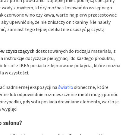
araz po ich powstaniu. Najlepiej mieć pod ręką specjalny
wór wody z mydłem, który można stosować do wstępnego
jak czerwone wino czy kawa, warto najpierw przetestować
aby upewnić się, że nie zniszczy on tkaniny. Nie należy
ć; zamiast tego lepiej delikatnie osuszyć ją czystą
ów czyszczących
dostosowanych do rodzaju materiału, z
a instrukcje dotyczące pielęgnacji do każdego produktu,
wiele sof z IKEA posiada zdejmowane pokrycia, które można
a w czystości.
kać nadmiernej ekspozycji na
światło
słoneczne, które
ienne lub odpowiednie rozmieszczenie mebli mogą pomóc
przypadku, gdy sofa posiada drewniane elementy, warto je
y wygląd.
o salonu?