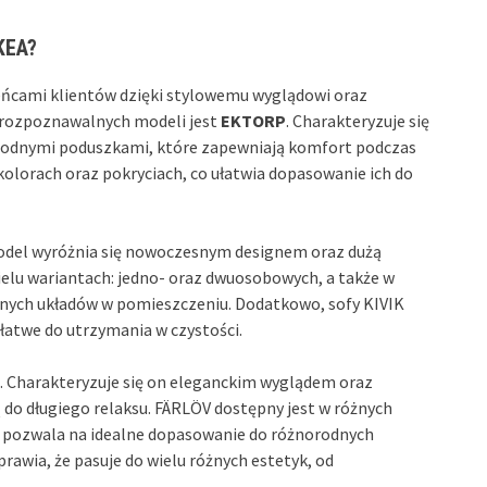
IKEA?
bieńcami klientów dzięki stylowemu wyglądowi oraz
 rozpoznawalnych modeli jest
EKTORP
. Charakteryzuje się
odnymi poduszkami, które zapewniają komfort podczas
lorach oraz pokryciach, co ułatwia dopasowanie ich do
odel wyróżnia się nowoczesnym designem oraz dużą
wielu wariantach: jedno- oraz dwuosobowych, a także w
lnych układów w pomieszczeniu. Dodatkowo, sofy KIVIK
 łatwe do utrzymania w czystości.
. Charakteryzuje się on eleganckim wyglądem oraz
 do długiego relaksu. FÄRLÖV dostępny jest w różnych
o pozwala na idealne dopasowanie do różnorodnych
prawia, że pasuje do wielu różnych estetyk, od