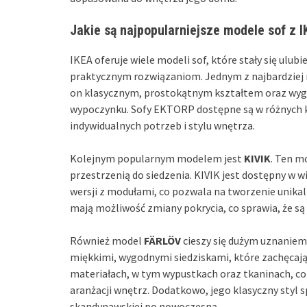
Jakie są najpopularniejsze modele sof z 
IKEA oferuje wiele modeli sof, które stały się ulu
praktycznym rozwiązaniom. Jednym z najbardziej
on klasycznym, prostokątnym kształtem oraz wyg
wypoczynku. Sofy EKTORP dostępne są w różnych ko
indywidualnych potrzeb i stylu wnętrza.
Kolejnym popularnym modelem jest
KIVIK
. Ten m
przestrzenią do siedzenia. KIVIK jest dostępny w 
wersji z modułami, co pozwala na tworzenie unika
mają możliwość zmiany pokrycia, co sprawia, że są
Również model
FÄRLÖV
cieszy się dużym uznaniem
miękkimi, wygodnymi siedziskami, które zachęcają
materiałach, w tym wypustkach oraz tkaninach, c
aranżacji wnętrz. Dodatkowo, jego klasyczny styl s
skandynawskiej po nowoczesną.