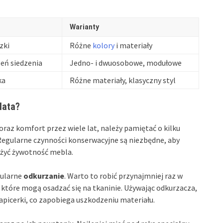
Warianty
zki
Różne
kolory
i materiały
eń siedzenia
Jedno- i dwuosobowe, modułowe
ka
Różne materiały, klasyczny styl
lata?
raz komfort przez wiele lat, należy pamiętać o kilku
 Regularne czynności konserwacyjne są niezbędne, aby
użyć żywotność mebla.
gularne
odkurzanie
. Warto to robić przynajmniej raz w
i, które mogą osadzać się na tkaninie. Używając odkurzacza,
picerki, co zapobiega uszkodzeniu materiału.