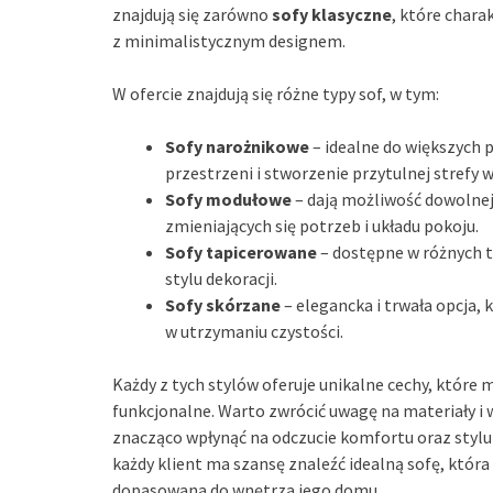
znajdują się zarówno
sofy klasyczne
, które chara
z minimalistycznym designem.
W ofercie znajdują się różne typy sof, w tym:
Sofy narożnikowe
– idealne do większych
przestrzeni i stworzenie przytulnej strefy
Sofy modułowe
– dają możliwość dowolnej
zmieniających się potrzeb i układu pokoju.
Sofy tapicerowane
– dostępne w różnych t
stylu dekoracji.
Sofy skórzane
– elegancka i trwała opcja, 
w utrzymaniu czystości.
Każdy z tych stylów oferuje unikalne cechy, któr
funkcjonalne. Warto zwrócić uwagę na materiały i 
znacząco wpłynąć na odczucie komfortu oraz styl
każdy klient ma szansę znaleźć idealną sofę, która
dopasowana do wnętrza jego domu.