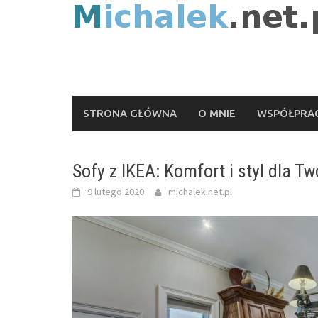
Skip
to
content
STRONA GŁÓWNA
O MNIE
WSPÓŁPRAC
Sofy z IKEA: Komfort i styl dla T
9 lutego 2020
michalek.net.pl