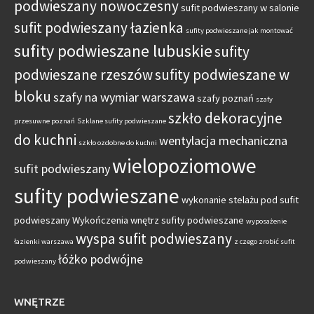
podwieszany nowoczesny
sufit podwieszany w salonie
sufit podwieszany łazienka
sufity podwieszane jak montować
sufity podwieszane lubuskie
sufity
podwieszane rzeszów
sufity podwieszane w
bloku
szafy na wymiar warszawa
szafy poznań
szafy
szkło dekoracyjne
przesuwne poznań
Szklane sufity podwieszane
do kuchni
wentylacja mechaniczna
szkło ozdobne do kuchni
wielopoziomowe
sufit podwieszany
sufity podwieszane
wykonanie stelażu pod sufit
podwieszany
Wykończenia wnętrz sufity podwieszane
wyposażenie
wyspa sufit podwieszany
łazienki warszawa
z czego zrobić sufit
łóżko podwójne
podwieszany
WNĘTRZE