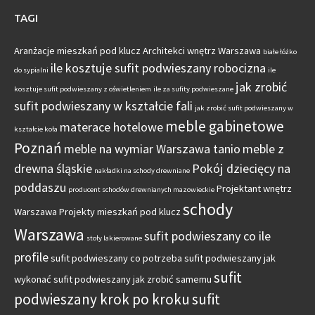
TAGI
Aranżacje mieszkań pod klucz
Architekci wnętrz Warszawa
białe łóżko
ile kosztuje sufit podwieszany robocizna
do sypialni
ile
jak zrobić
kosztuje sufit podwieszany z oświetleniem
ile za sufity podwieszane
sufit podwieszany w kształcie fali
jak zrobić sufit podwieszany w
meble gabinetowe
materace hotelowe
kształcie koła
Poznań
meble na wymiar Warszawa tanio
meble z
drewna śląskie
Pokój dziecięcy na
nakładki na schody drewniane
poddaszu
Projektant wnętrz
producent schodów drewnianych mazowieckie
schody
Warszawa
Projekty mieszkań pod klucz
Warszawa
sufit podwieszany co ile
stoły lakierowane
profile
sufit podwieszany co potrzeba
sufit podwieszany jak
sufit
wykonać
sufit podwieszany jak zrobić samemu
podwieszany krok po kroku
sufit