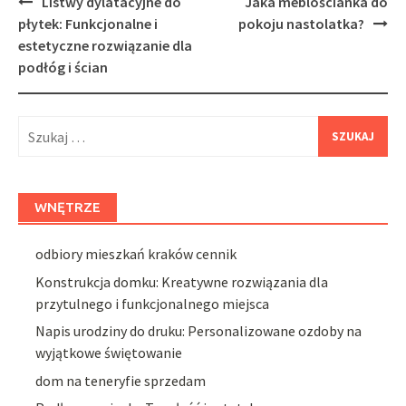
Post
Listwy dylatacyjne do
Jaka meblościanka do
navigation
płytek: Funkcjonalne i
pokoju nastolatka?
estetyczne rozwiązanie dla
podłóg i ścian
Szukaj:
WNĘTRZE
odbiory mieszkań kraków cennik
Konstrukcja domku: Kreatywne rozwiązania dla
przytulnego i funkcjonalnego miejsca
Napis urodziny do druku: Personalizowane ozdoby na
wyjątkowe świętowanie
dom na teneryfie sprzedam