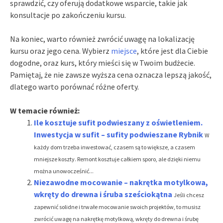
sprawdzić, czy oferują dodatkowe wsparcie, takie jak
konsultacje po zakończeniu kursu.
Na koniec, warto również zwrócić uwagę na lokalizację
kursu oraz jego cena. Wybierz
miejsce
, które jest dla Ciebie
dogodne, oraz kurs, który mieści się w Twoim budżecie.
Pamiętaj, że nie zawsze wyższa cena oznacza lepszą jakość,
dlatego warto porównać różne oferty.
W temacie również:
Ile kosztuje sufit podwieszany z oświetleniem.
Inwestycja w sufit – sufity podwieszane Rybnik
W
każdy dom trzeba inwestować, czasem są to większe, a czasem
mniejsze koszty. Remont kosztuje całkiem sporo, ale dzięki niemu
można unowocześnić...
Niezawodne mocowanie – nakrętka motylkowa,
wkręty do drewna i śruba sześciokątna
Jeśli chcesz
zapewnić solidne i trwałe mocowanie swoich projektów, to musisz
zwrócić uwagę na nakrętkę motylkową, wkręty do drewna i śrubę