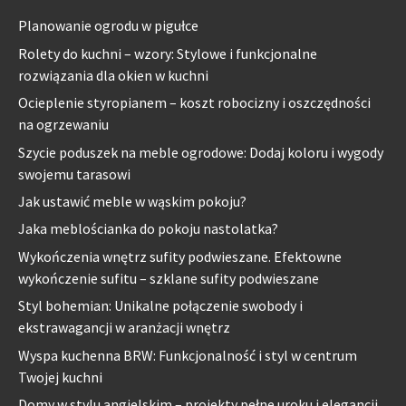
Planowanie ogrodu w pigułce
Rolety do kuchni – wzory: Stylowe i funkcjonalne
rozwiązania dla okien w kuchni
Ocieplenie styropianem – koszt robocizny i oszczędności
na ogrzewaniu
Szycie poduszek na meble ogrodowe: Dodaj koloru i wygody
swojemu tarasowi
Jak ustawić meble w wąskim pokoju?
Jaka meblościanka do pokoju nastolatka?
Wykończenia wnętrz sufity podwieszane. Efektowne
wykończenie sufitu – szklane sufity podwieszane
Styl bohemian: Unikalne połączenie swobody i
ekstrawagancji w aranżacji wnętrz
Wyspa kuchenna BRW: Funkcjonalność i styl w centrum
Twojej kuchni
Domy w stylu angielskim – projekty pełne uroku i elegancji