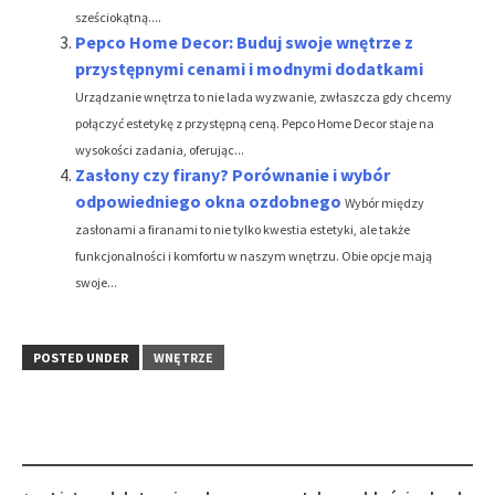
sześciokątną....
Pepco Home Decor: Buduj swoje wnętrze z
przystępnymi cenami i modnymi dodatkami
Urządzanie wnętrza to nie lada wyzwanie, zwłaszcza gdy chcemy
połączyć estetykę z przystępną ceną. Pepco Home Decor staje na
wysokości zadania, oferując...
Zasłony czy firany? Porównanie i wybór
odpowiedniego okna ozdobnego
Wybór między
zasłonami a firanami to nie tylko kwestia estetyki, ale także
funkcjonalności i komfortu w naszym wnętrzu. Obie opcje mają
swoje...
POSTED UNDER
WNĘTRZE