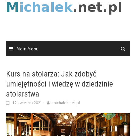
Skip
to
content
Main Menu
Kurs na stolarza: Jak zdobyć
umiejętności i wiedzę w dziedzinie
stolarstwa
12 kwietnia 2021
michalek.net.pl