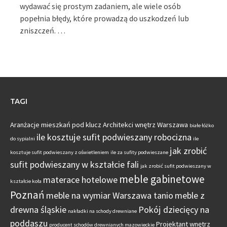
wydawać się prostym zadaniem, ale wiele osób
popełnia błędy, które prowadzą do uszkodzeń lub
zniszczeń. …
TAGI
Aranżacje mieszkań pod klucz
Architekci wnętrz Warszawa
białe łóżko
ile kosztuje sufit podwieszany robocizna
do sypialni
ile
jak zrobić
kosztuje sufit podwieszany z oświetleniem
ile za sufity podwieszane
sufit podwieszany w kształcie fali
jak zrobić sufit podwieszany w
meble gabinetowe
materace hotelowe
kształcie koła
Poznań
meble na wymiar Warszawa tanio
meble z
drewna śląskie
Pokój dziecięcy na
nakładki na schody drewniane
poddaszu
Projektant wnętrz
producent schodów drewnianych mazowieckie