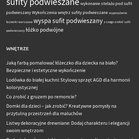
sufity podwieszane
wykonanie stelażu pod sufit
podwieszany
Wykończenia wnętrz sufity podwieszane
wyposażenie
wyspa sufit podwieszany
łazienki warszawa
z czego zrobić sufit
łóżko podwójne
podwieszany
WNĘTRZE
Jaką farbą pomalować łóżeczko dla dziecka na biało?
Bezpieczne i estetyczne wykończenie
Lodówka do białej kuchni: Stylowy sprzęt AGD dla harmonii
kolorystycznej
Co zrobić z gruzem po remoncie?
Domki dla dzieci – jak zrobić? Kreatywne pomysły na
przytulną przestrzeń dla maluchów
Listwy dekoracyjne drewniane: Dodaj charakteru i elegancji
swoim wnętrzom