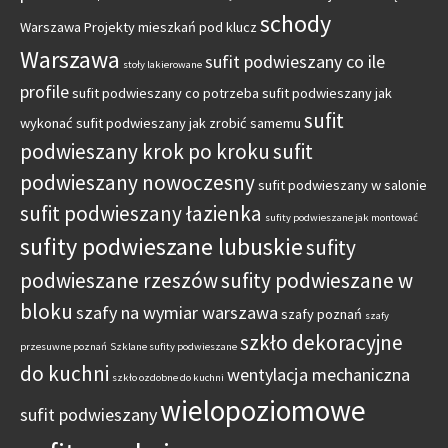
schody
Warszawa
Projekty mieszkań pod klucz
Warszawa
sufit podwieszany co ile
stoły lakierowane
profile
sufit podwieszany co potrzeba
sufit podwieszany jak
sufit
wykonać
sufit podwieszany jak zrobić samemu
podwieszany krok po kroku
sufit
podwieszany nowoczesny
sufit podwieszany w salonie
sufit podwieszany łazienka
sufity podwieszane jak montować
sufity podwieszane lubuskie
sufity
podwieszane rzeszów
sufity podwieszane w
bloku
szafy na wymiar warszawa
szafy poznań
szafy
szkło dekoracyjne
przesuwne poznań
Szklane sufity podwieszane
do kuchni
wentylacja mechaniczna
szkło ozdobne do kuchni
wielopoziomowe
sufit podwieszany