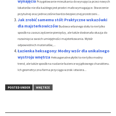
wynajęcia
Przygotowanie mieszkania do wynajęcia przez nowych
lokatorów nie dla każdego jest proste i mało wymagające. Stworzenie
przytulnej oraz jednocześnie bardzo bezpiecznej przestrzeni...
Jak zrobić samemu stół: Praktyczne wskazówki
dla majsterkowiczów
Budowa własnego stołu to nie tylko
sposób na zaoszczędzenie pieniędzy, ale także doskonała okazja do
rozwinięcia swoich umiejętności majsterkowania. Wybór
odpowiednich materiałów,...
Łazienka heksagony: Modny wzór dla unikalnego
wystroju wnętrza
Heksagonalne płytki to nie tylko modny
trend, ale także sposób na nadanie łazience wyjątkowego charakteru.
Ich geometryczna forma przyciąga wzrok i otwiera...
POSTED UNDER
WNĘTRZE