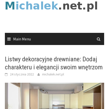
Skip
to
content
Main Menu
Listwy dekoracyjne drewniane: Dodaj
charakteru i elegancji swoim wnętrzom
24 stycznia 2022
michalek.net.pl