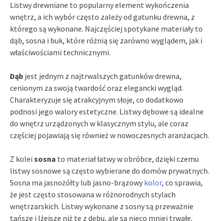
Listwy drewniane to popularny element wykończenia
wnętrz, a ich wybór często zależy od gatunku drewna, z
którego są wykonane. Najczęściej spotykane materiały to
dąb, sosna i buk, które różnią się zarówno wyglądem, jak i
właściwościami technicznymi.
Dąb
jest jednym z najtrwalszych gatunków drewna,
cenionym za swoją twardość oraz elegancki wygląd.
Charakteryzuje się atrakcyjnym słoje, co dodatkowo
podnosi jego walory estetyczne. Listwy dębowe są idealne
do wnętrz urządzonych w klasycznym stylu, ale coraz
częściej pojawiają się również w nowoczesnych aranżacjach.
Z kolei
sosna
to materiał łatwy w obróbce, dzięki czemu
listwy sosnowe są często wybierane do domów prywatnych.
Sosna ma jasnożółty lub jasno-brązowy
kolor
, co sprawia,
że jest często stosowana w różnorodnych stylach
wnętrzarskich. Listwy wykonane z sosny są przeważnie
tańsze i lżejsze niż te z dębu, ale są nieco mniej trwałe.