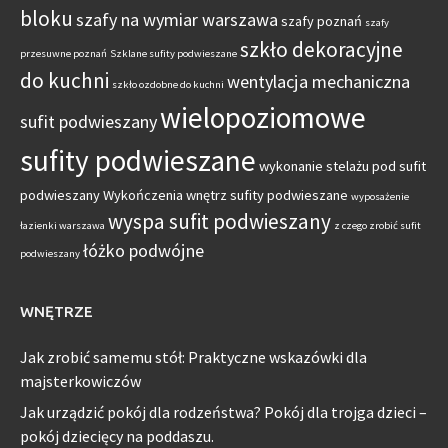
bloku
szafy na wymiar warszawa
szafy poznań
szafy
szkło dekoracyjne
przesuwne poznań
Szklane sufity podwieszane
do kuchni
wentylacja mechaniczna
szkło ozdobne do kuchni
wielopoziomowe
sufit podwieszany
sufity podwieszane
wykonanie stelażu pod sufit
podwieszany
Wykończenia wnętrz sufity podwieszane
wyposażenie
wyspa sufit podwieszany
łazienki warszawa
z czego zrobić sufit
łóżko podwójne
podwieszany
WNĘTRZE
Jak zrobić samemu stół: Praktyczne wskazówki dla
majsterkowiczów
Jak urządzić pokój dla rodzeństwa? Pokój dla trojga dzieci –
pokój dziecięcy na poddaszu.