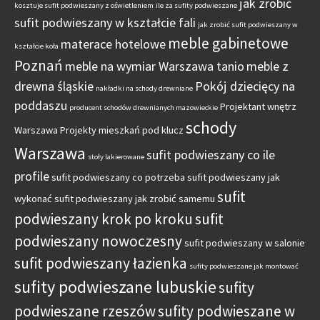
jak zrobić
kosztuje sufit podwieszany z oświetleniem
ile za sufity podwieszane
sufit podwieszany w kształcie fali
jak zrobić sufit podwieszany w
meble gabinetowe
materace hotelowe
kształcie koła
Poznań
meble na wymiar Warszawa tanio
meble z
drewna śląskie
Pokój dziecięcy na
nakładki na schody drewniane
poddaszu
Projektant wnętrz
producent schodów drewnianych mazowieckie
schody
Warszawa
Projekty mieszkań pod klucz
Warszawa
sufit podwieszany co ile
stoły lakierowane
profile
sufit podwieszany co potrzeba
sufit podwieszany jak
sufit
wykonać
sufit podwieszany jak zrobić samemu
podwieszany krok po kroku
sufit
podwieszany nowoczesny
sufit podwieszany w salonie
sufit podwieszany łazienka
sufity podwieszane jak montować
sufity podwieszane lubuskie
sufity
podwieszane rzeszów
sufity podwieszane w