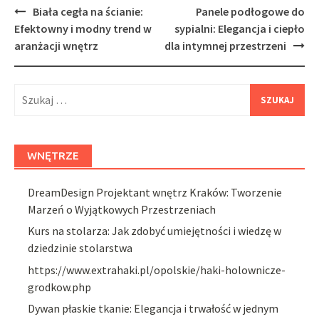
Post
Biała cegła na ścianie:
Panele podłogowe do
navigation
Efektowny i modny trend w
sypialni: Elegancja i ciepło
aranżacji wnętrz
dla intymnej przestrzeni
Szukaj:
WNĘTRZE
DreamDesign Projektant wnętrz Kraków: Tworzenie
Marzeń o Wyjątkowych Przestrzeniach
Kurs na stolarza: Jak zdobyć umiejętności i wiedzę w
dziedzinie stolarstwa
https://www.extrahaki.pl/opolskie/haki-holownicze-
grodkow.php
Dywan płaskie tkanie: Elegancja i trwałość w jednym