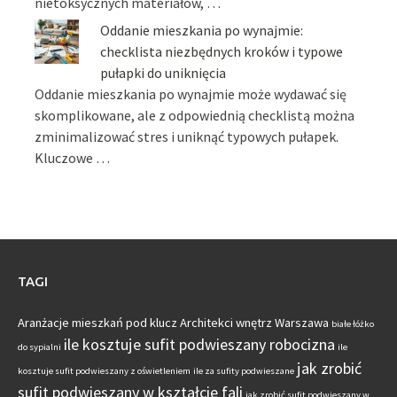
nietoksycznych materiałów, …
Oddanie mieszkania po wynajmie:
checklista niezbędnych kroków i typowe
pułapki do uniknięcia
Oddanie mieszkania po wynajmie może wydawać się
skomplikowane, ale z odpowiednią checklistą można
zminimalizować stres i uniknąć typowych pułapek.
Kluczowe …
TAGI
Aranżacje mieszkań pod klucz
Architekci wnętrz Warszawa
białe łóżko
ile kosztuje sufit podwieszany robocizna
do sypialni
ile
jak zrobić
kosztuje sufit podwieszany z oświetleniem
ile za sufity podwieszane
sufit podwieszany w kształcie fali
jak zrobić sufit podwieszany w