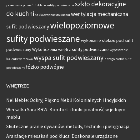
szkło dekoracyjne
przesuwne poznań
Szklane sufity podwieszane
do kuchni
wentylacja mechaniczna
szkło ozdobne do kuchni
wielopoziomowe
sufit podwieszany
sufity podwieszane
wykonanie stelażu pod sufit
podwieszany
Wykończenia wnętrz sufity podwieszane
wyposażenie
wyspa sufit podwieszany
łazienki warszawa
z czego zrobić sufit
łóżko podwójne
podwieszany
WNĘTRZE
Nel Meble: Odkryj Piękno Mebli Kolonialnych i Indyjskich
Wersalka Sara BRW: Komfort i funkcjonalność w jednym
meblu
Skuteczne pranie dywanów: metody, techniki i pielęgnacja
Aranżacje mieszkań pod klucz. Doskonale urządzone