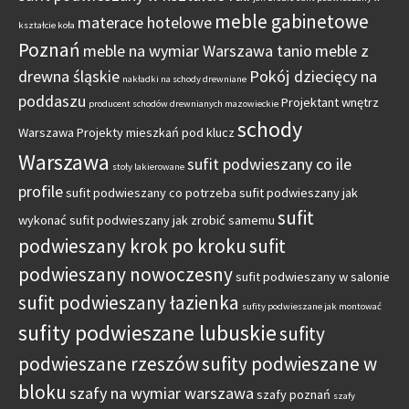
meble gabinetowe
materace hotelowe
kształcie koła
Poznań
meble na wymiar Warszawa tanio
meble z
drewna śląskie
Pokój dziecięcy na
nakładki na schody drewniane
poddaszu
Projektant wnętrz
producent schodów drewnianych mazowieckie
schody
Warszawa
Projekty mieszkań pod klucz
Warszawa
sufit podwieszany co ile
stoły lakierowane
profile
sufit podwieszany co potrzeba
sufit podwieszany jak
sufit
wykonać
sufit podwieszany jak zrobić samemu
podwieszany krok po kroku
sufit
podwieszany nowoczesny
sufit podwieszany w salonie
sufit podwieszany łazienka
sufity podwieszane jak montować
sufity podwieszane lubuskie
sufity
podwieszane rzeszów
sufity podwieszane w
bloku
szafy na wymiar warszawa
szafy poznań
szafy