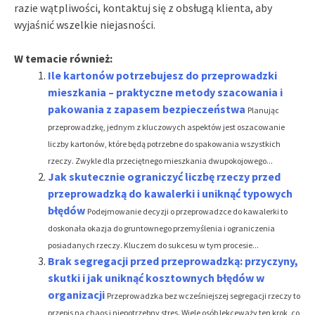
razie wątpliwości, kontaktuj się z obsługą klienta, aby
wyjaśnić wszelkie niejasności.
W temacie również:
Ile kartonów potrzebujesz do przeprowadzki
mieszkania – praktyczne metody szacowania i
pakowania z zapasem bezpieczeństwa
Planując
przeprowadzkę, jednym z kluczowych aspektów jest oszacowanie
liczby kartonów, które będą potrzebne do spakowania wszystkich
rzeczy. Zwykle dla przeciętnego mieszkania dwupokojowego...
Jak skutecznie ograniczyć liczbę rzeczy przed
przeprowadzką do kawalerki i uniknąć typowych
błędów
Podejmowanie decyzji o przeprowadzce do kawalerki to
doskonała okazja do gruntownego przemyślenia i ograniczenia
posiadanych rzeczy. Kluczem do sukcesu w tym procesie...
Brak segregacji przed przeprowadzką: przyczyny,
skutki i jak uniknąć kosztownych błędów w
organizacji
Przeprowadzka bez wcześniejszej segregacji rzeczy to
przepis na chaos i niepotrzebny stres. Wiele osób lekceważy ten krok, co