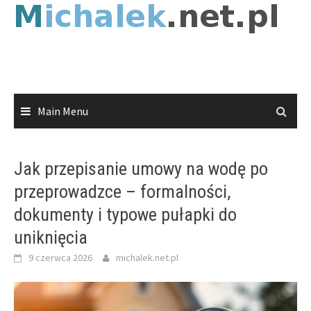
Skip
to
content
Main Menu
Jak przepisanie umowy na wodę po
przeprowadzce – formalności,
dokumenty i typowe pułapki do
uniknięcia
9 czerwca 2026
michalek.net.pl