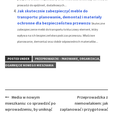
prowadzi do opóźnień, dodatkowych...
Jak skutecznie zabezpieczyć meble do
transportu: planowanie, demontaż i materiały
ochronne dla bezpieczeństwa przewozu
Skuteczne
zabezpieczenie mebli do transportu to kluczowy element, który
wpływa na ich bezpieczeństwo podczas przewozu. Właściwe
planowanie, demontaż oraz dobór odpowiednich materiałów...
POSTED UNDER
PRZEPROWADZKI – PAKOWANIE, ORGANIZACJA,
OGARNIĘCIE NOWEGO MIESZKANIA
Post
Media w nowym
Przeprowadzka z
navigation
mieszkaniu: co sprawdzić po
niemowlakiem: jak
wprowadzeniu, by uniknąć
zaplanować i przygotować