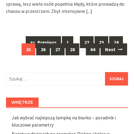
sprawą, lecz wiele osób popełnia błędy, które prowadzą do
chaosu w przestrzeni. Zbyt intensywne
[...]
Posts
Previous
1
…
22
23
24
navigation
25
26
27
28
…
64
Next
Szukaj:
WNĘTRZE
Jak wybrać najlepszą lampkę na biurko – poradnik i
kluczowe parametry
Kwiaty w donicach na zewnątrz: Piękno i kolor w