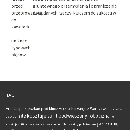
gruntownego przemyślenia i ograniczenia
posiadanych rzeczy. Kluczem do sukcesu w
…
TAGI
Aranżacje mieszkań pod klucz
Architekci wnętrz Warszawa
białe łóżko
ile kosztuje sufit podwieszany robocizna
do sypialni
ile
jak zrobić
kosztuje sufit podwieszany z oświetleniem
ile za sufity podwieszane