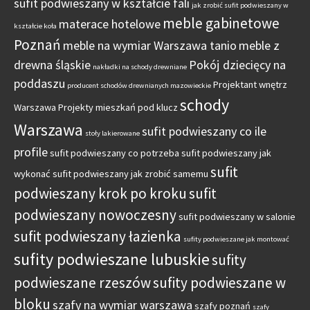
sufit podwieszany w kształcie fali
jak zrobić sufit podwieszany w
meble gabinetowe
materace hotelowe
kształcie koła
Poznań
meble na wymiar Warszawa tanio
meble z
drewna śląskie
Pokój dziecięcy na
nakładki na schody drewniane
poddaszu
Projektant wnętrz
producent schodów drewnianych mazowieckie
schody
Warszawa
Projekty mieszkań pod klucz
Warszawa
sufit podwieszany co ile
stoły lakierowane
profile
sufit podwieszany co potrzeba
sufit podwieszany jak
sufit
wykonać
sufit podwieszany jak zrobić samemu
podwieszany krok po kroku
sufit
podwieszany nowoczesny
sufit podwieszany w salonie
sufit podwieszany łazienka
sufity podwieszane jak montować
sufity podwieszane lubuskie
sufity
podwieszane rzeszów
sufity podwieszane w
bloku
szafy na wymiar warszawa
szafy poznań
szafy