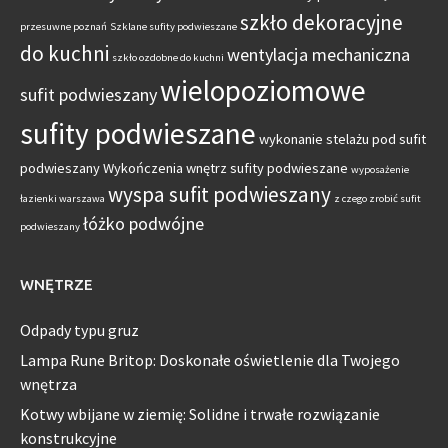
szkło dekoracyjne
przesuwne poznań
Szklane sufity podwieszane
do kuchni
wentylacja mechaniczna
szkło ozdobne do kuchni
wielopoziomowe
sufit podwieszany
sufity podwieszane
wykonanie stelażu pod sufit
podwieszany
Wykończenia wnętrz sufity podwieszane
wyposażenie
wyspa sufit podwieszany
łazienki warszawa
z czego zrobić sufit
łóżko podwójne
podwieszany
WNĘTRZE
Odpady typu gruz
Lampa Rune Britop: Doskonałe oświetlenie dla Twojego
wnętrza
Kotwy wbijane w ziemię: Solidne i trwałe rozwiązanie
konstrukcyjne