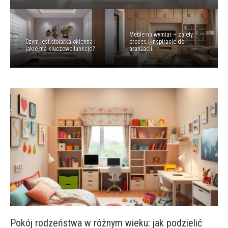
Meble na wymiar – zalety,
Czym jest stolarka okienna i
proces i inspiracje do
jakie ma kluczowe funkcje?
aranżacji
Pokój rodzeństwa w różnym wieku: jak podzielić