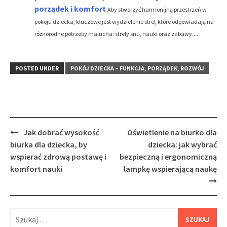
porządek i komfort
Aby stworzyć harmonijną przestrzeń w
pokoju dziecka, kluczowe jest wydzielenie stref, które odpowiadają na
różnorodne potrzeby malucha: strefy snu, nauki oraz zabawy....
POSTED UNDER
POKÓJ DZIECKA – FUNKCJA, PORZĄDEK, ROZWÓJ
Post
Jak dobrać wysokość
Oświetlenie na biurko dla
navigation
biurka dla dziecka, by
dziecka: jak wybrać
wspierać zdrową postawę i
bezpieczną i ergonomiczną
komfort nauki
lampkę wspierającą naukę
Szukaj: