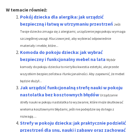
W temacie również:
Pokój dziecka dla alergika: jak urządzić
bezpieczną i łatwą w utrzymaniu przestrzeń
Jeśli
Twoje dziecko zmaga się z alergiami, urządzenie jego pokoju wymaga
szczególnej uwagi. Kluczowe jest, aby wybierać odpowiednie
materiały i meble, które...
Komoda do pokoju dziecka: jak wybrać
bezpieczny i funkcjonalny mebel na lata
Wybór
komody do pokoju dziecka to nie tylko kwestia estetyki, ale przede
wszystkim bezpieczeństwa i funkcjonalności. Aby zapewnić, że mebel
będzie służył...
Jak urządzić funkcjonalną strefę nauki w pokoju
nastolatka bez kosztownych błędów
Urządzanie
strefy nauki w pokoju nastolatka to wyzwanie, które może skutkować
wieloma kosztownymi błędami, jeśli nie podejdzie się do tego z
rozwagą....
Strefy w pokoju dziecka: jak praktycznie podzielić
przestrzeń dla snu, nauki i zabawy oraz zachować