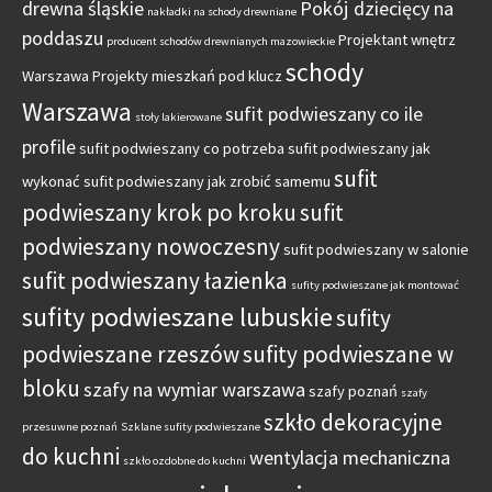
drewna śląskie
Pokój dziecięcy na
nakładki na schody drewniane
poddaszu
Projektant wnętrz
producent schodów drewnianych mazowieckie
schody
Warszawa
Projekty mieszkań pod klucz
Warszawa
sufit podwieszany co ile
stoły lakierowane
profile
sufit podwieszany co potrzeba
sufit podwieszany jak
sufit
wykonać
sufit podwieszany jak zrobić samemu
podwieszany krok po kroku
sufit
podwieszany nowoczesny
sufit podwieszany w salonie
sufit podwieszany łazienka
sufity podwieszane jak montować
sufity podwieszane lubuskie
sufity
podwieszane rzeszów
sufity podwieszane w
bloku
szafy na wymiar warszawa
szafy poznań
szafy
szkło dekoracyjne
przesuwne poznań
Szklane sufity podwieszane
do kuchni
wentylacja mechaniczna
szkło ozdobne do kuchni