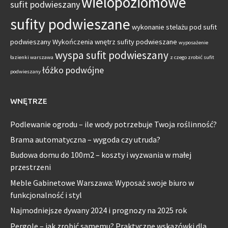
wielopoziomowe
sufit podwieszany
sufity podwieszane
wykonanie stelażu pod sufit
podwieszany
Wykończenia wnętrz sufity podwieszane
wyposażenie
wyspa sufit podwieszany
łazienki warszawa
z czego zrobić sufit
łóżko podwójne
podwieszany
WNĘTRZE
Podlewanie ogrodu – ile wody potrzebuje Twoja roślinność?
Brama automatyczna – wygoda czy utruda?
Budowa domu do 100m2 – koszty i wyzwania w małej
przestrzeni
Meble Gabinetowe Warszawa: Wyposaż swoje biuro w
funkcjonalność i styl
Najmodniejsze dywany 2024 i prognozy na 2025 rok
Pergole – jak zrobić samemu? Praktyczne wskazówki dla