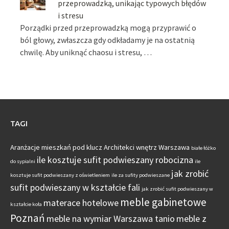
przeprowadzką, unikając typowych błędów
i stresu
Porządki przed przeprowadzką mogą przyprawić o
ból głowy, zwłaszcza gdy odkładamy je na ostatnią
chwilę. Aby uniknąć chaosu i stresu, …
TAGI
Aranżacje mieszkań pod klucz
Architekci wnętrz Warszawa
białe łóżko
ile kosztuje sufit podwieszany robocizna
do sypialni
ile
jak zrobić
kosztuje sufit podwieszany z oświetleniem
ile za sufity podwieszane
sufit podwieszany w kształcie fali
jak zrobić sufit podwieszany w
meble gabinetowe
materace hotelowe
kształcie koła
Poznań
meble na wymiar Warszawa tanio
meble z