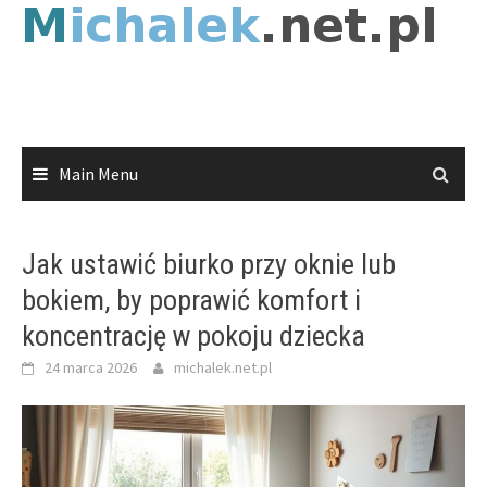
Skip
to
content
Main Menu
Jak ustawić biurko przy oknie lub
bokiem, by poprawić komfort i
koncentrację w pokoju dziecka
24 marca 2026
michalek.net.pl