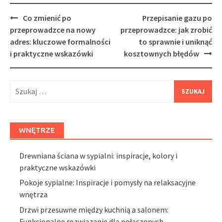
Post
Co zmienić po
Przepisanie gazu po
navigation
przeprowadzce na nowy
przeprowadzce: jak zrobić
adres: kluczowe formalności
to sprawnie i uniknąć
i praktyczne wskazówki
kosztownych błędów
Szukaj:
WNĘTRZE
Drewniana ściana w sypialni: inspiracje, kolory i
praktyczne wskazówki
Pokoje sypialne: Inspiracje i pomysły na relaksacyjne
wnętrza
Drzwi przesuwne między kuchnią a salonem:
Funkcjonalne rozwiązanie dla połączonych