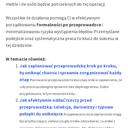
meble i ile osób będzie potrzebnych do tej operacji.
Wszystkie te działania pomogą Ci w efektywnym
porządkowaniu
formalności po przeprowadzce
i
minimalizowaniu ryzyka wystąpienia błędów. Przemyślane
podejście oraz systematyczna praca to klucz do sukcesu w
tej dziedzinie.
W temacie również:
Jak zaplanować przeprowadzkę krok po kroku,
by uniknąć chaosu i sprawnie zorganizować każdy
etap
Planowanie przeprowadzki to kluczowy krok w zapewnieniu, że
cały proces przebiegnie sprawnie i bez zbędnego stresu. Dobre
przygotowanie, w tym stworzenie listy...
Jak efektywnie oddać rzeczy przed
przeprowadzką: selekcja, darowizny i typowe
pułapki do uniknięcia
Przygotowania do przeprowadzki mogą
być przytłaczające, zwłaszcza gdy trzeba zdecydować, co zrobić z
rzeczami, które przez lata gromadziliśmy. Aby efektywnie oddać