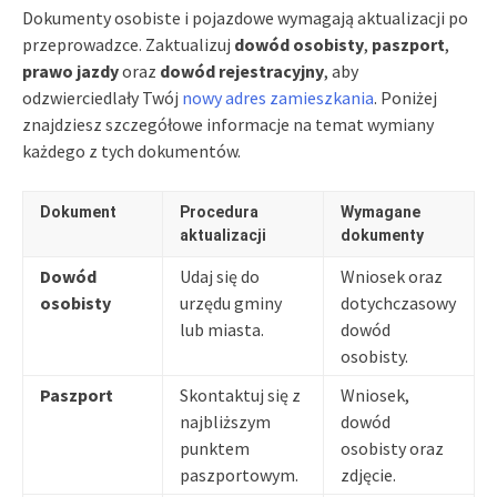
Dokumenty osobiste i pojazdowe wymagają aktualizacji po
przeprowadzce. Zaktualizuj
dowód osobisty
,
paszport
,
prawo jazdy
oraz
dowód rejestracyjny
, aby
odzwierciedlały Twój
nowy adres zamieszkania
. Poniżej
znajdziesz szczegółowe informacje na temat wymiany
każdego z tych dokumentów.
Dokument
Procedura
Wymagane
aktualizacji
dokumenty
Dowód
Udaj się do
Wniosek oraz
osobisty
urzędu gminy
dotychczasowy
lub miasta.
dowód
osobisty.
Paszport
Skontaktuj się z
Wniosek,
najbliższym
dowód
punktem
osobisty oraz
paszportowym.
zdjęcie.