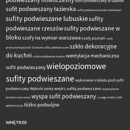
sufit podwieszany w salonie
sufit podwieszany łazienka
sufity podwieszane jak montować
sufity podwieszane lubuskie
sufity
podwieszane rzeszów
sufity podwieszane w
bloku
szafy na wymiar warszawa
szafy poznań
szafy
szkło dekoracyjne
przesuwne poznań
Szklane sufity podwieszane
do kuchni
wentylacja mechaniczna
szkło ozdobne do kuchni
wielopoziomowe
sufit podwieszany
sufity podwieszane
wykonanie stelażu pod sufit
podwieszany
Wykończenia wnętrz sufity podwieszane
wyposażenie
wyspa sufit podwieszany
łazienki warszawa
z czego zrobić sufit
łóżko podwójne
podwieszany
WNĘTRZE