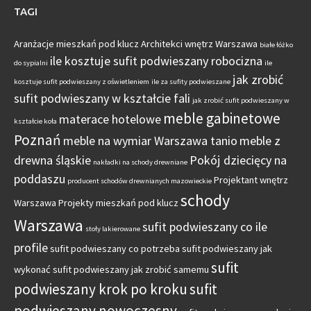
TAGI
Aranżacje mieszkań pod klucz
Architekci wnętrz Warszawa
białe łóżko
ile kosztuje sufit podwieszany robocizna
do sypialni
ile
jak zrobić
kosztuje sufit podwieszany z oświetleniem
ile za sufity podwieszane
sufit podwieszany w kształcie fali
jak zrobić sufit podwieszany w
meble gabinetowe
materace hotelowe
kształcie koła
Poznań
meble na wymiar Warszawa tanio
meble z
drewna śląskie
Pokój dziecięcy na
nakładki na schody drewniane
poddaszu
Projektant wnętrz
producent schodów drewnianych mazowieckie
schody
Warszawa
Projekty mieszkań pod klucz
Warszawa
sufit podwieszany co ile
stoły lakierowane
profile
sufit podwieszany co potrzeba
sufit podwieszany jak
sufit
wykonać
sufit podwieszany jak zrobić samemu
podwieszany krok po kroku
sufit
podwieszany nowoczesny