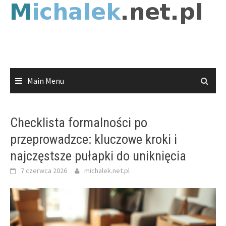
Skip
to
content
Main Menu
Checklista formalności po
przeprowadzce: kluczowe kroki i
najczęstsze pułapki do uniknięcia
7 czerwca 2026
michalek.net.pl