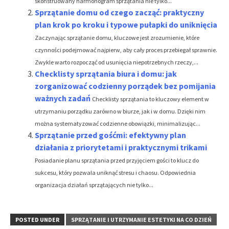
skonstruowany harmonogram sprzątania nie tylko...
Sprzątanie domu od czego zacząć: praktyczny
plan krok po kroku i typowe pułapki do uniknięcia
Zaczynając sprzątanie domu, kluczowe jest zrozumienie, które
czynności podejmować najpierw, aby cały proces przebiegał sprawnie.
Zwykle warto rozpocząć od usunięcia niepotrzebnych rzeczy,...
Checklisty sprzątania biura i domu: jak
zorganizować codzienny porządek bez pomijania
ważnych zadań
Checklisty sprzątania to kluczowy element w
utrzymaniu porządku zarówno w biurze, jak i w domu. Dzięki nim
można systematyzować codzienne obowiązki, minimalizując...
Sprzątanie przed gośćmi: efektywny plan
działania z priorytetami i praktycznymi trikami
Posiadanie planu sprzątania przed przyjęciem gości to klucz do
sukcesu, który pozwala uniknąć stresu i chaosu. Odpowiednia
organizacja działań sprzątających nie tylko...
POSTED UNDER
SPRZĄTANIE I UTRZYMANIE ESTETYKI NA CO DZIEŃ