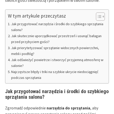
swoich gości świeżością i porządkiem w swoim salonie.
W tym artykule przeczytasz
Jak przygotować narzędzia i środki do szybkiego sprzątania
salonu?
Jak skutecznie uporządkować przestrzeń i usunąć bałagan
przed przybyciem gości?
Jak priorytetyzować sprzątanie widocznych powierzchni,
mebli i podłóg?
Jak odświeżyć powietrze i stworzyć przyjemną atmosferę w
salonie?
Najczęstsze błędy i triki na szybkie ukrycie niedociągnięć
podczas sprzątania
Jak przygotować narzędzia i środki do szybkiego
sprzątania salonu?
Zgromadź odpowiednie
narzędzia do sprzątania
, aby
przyspieszyć proces sprzątania salonu przed gośćmi.