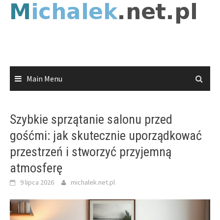
Skip
to
content
Main Menu
Szybkie sprzątanie salonu przed
gośćmi: jak skutecznie uporządkować
przestrzeń i stworzyć przyjemną
atmosferę
9 lipca 2026
michalek.net.pl