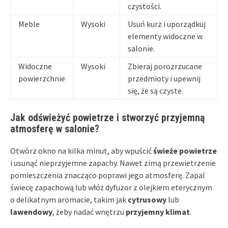
czystości.
Meble
Wysoki
Usuń kurz i uporządkuj
elementy widoczne w
salonie.
Widoczne
Wysoki
Zbieraj porozrzucane
powierzchnie
przedmioty i upewnij
się, że są czyste.
Jak odświeżyć powietrze i stworzyć przyjemną
atmosferę w salonie?
Otwórz okno na kilka minut, aby wpuścić
świeże powietrze
i usunąć nieprzyjemne zapachy. Nawet zimą przewietrzenie
pomieszczenia znacząco poprawi jego atmosferę. Zapal
świecę zapachową lub włóż dyfuzor z olejkiem eterycznym
o delikatnym aromacie, takim jak
cytrusowy
lub
lawendowy
, żeby nadać wnętrzu
przyjemny klimat
.