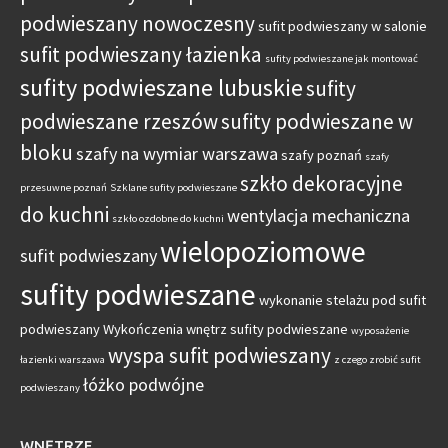
podwieszany nowoczesny
sufit podwieszany w salonie
sufit podwieszany łazienka
sufity podwieszane jak montować
sufity podwieszane lubuskie
sufity
podwieszane rzeszów
sufity podwieszane w
bloku
szafy na wymiar warszawa
szafy poznań
szafy
szkło dekoracyjne
przesuwne poznań
Szklane sufity podwieszane
do kuchni
wentylacja mechaniczna
szkło ozdobne do kuchni
wielopoziomowe
sufit podwieszany
sufity podwieszane
wykonanie stelażu pod sufit
podwieszany
Wykończenia wnętrz sufity podwieszane
wyposażenie
wyspa sufit podwieszany
łazienki warszawa
z czego zrobić sufit
łóżko podwójne
podwieszany
WNĘTRZE