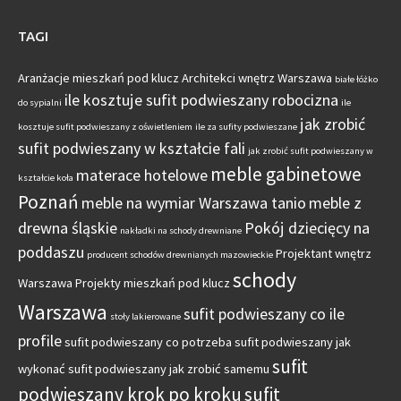
TAGI
Aranżacje mieszkań pod klucz
Architekci wnętrz Warszawa
białe łóżko
ile kosztuje sufit podwieszany robocizna
do sypialni
ile
jak zrobić
kosztuje sufit podwieszany z oświetleniem
ile za sufity podwieszane
sufit podwieszany w kształcie fali
jak zrobić sufit podwieszany w
meble gabinetowe
materace hotelowe
kształcie koła
Poznań
meble na wymiar Warszawa tanio
meble z
drewna śląskie
Pokój dziecięcy na
nakładki na schody drewniane
poddaszu
Projektant wnętrz
producent schodów drewnianych mazowieckie
schody
Warszawa
Projekty mieszkań pod klucz
Warszawa
sufit podwieszany co ile
stoły lakierowane
profile
sufit podwieszany co potrzeba
sufit podwieszany jak
sufit
wykonać
sufit podwieszany jak zrobić samemu
podwieszany krok po kroku
sufit