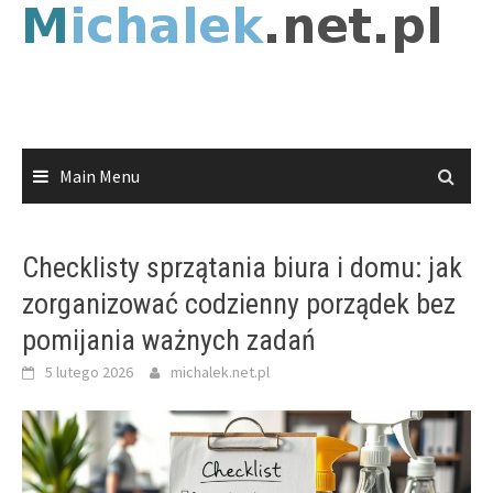
Skip
to
content
Main Menu
Checklisty sprzątania biura i domu: jak
zorganizować codzienny porządek bez
pomijania ważnych zadań
5 lutego 2026
michalek.net.pl