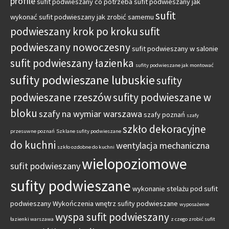
profile
sufit podwieszany co potrzeba
sufit podwieszany jak
sufit
wykonać
sufit podwieszany jak zrobić samemu
podwieszany krok po kroku
sufit
podwieszany nowoczesny
sufit podwieszany w salonie
sufit podwieszany łazienka
sufity podwieszane jak montować
sufity podwieszane lubuskie
sufity
podwieszane rzeszów
sufity podwieszane w
bloku
szafy na wymiar warszawa
szafy poznań
szafy
szkło dekoracyjne
przesuwne poznań
Szklane sufity podwieszane
do kuchni
wentylacja mechaniczna
szkło ozdobne do kuchni
wielopoziomowe
sufit podwieszany
sufity podwieszane
wykonanie stelażu pod sufit
podwieszany
Wykończenia wnętrz sufity podwieszane
wyposażenie
wyspa sufit podwieszany
łazienki warszawa
z czego zrobić sufit