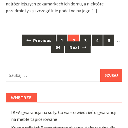
najróżniejszych zakamarkach ich domu, a niektóre
przedmioty są szczególnie podatne na jego
[...]
Posts
Previous
1
2
3
4
5
…
navigation
64
Next
Szukaj:
WNĘTRZE
IKEA gwarancja na sofy: Co warto wiedzieć o gwarancji
na meble tapicerowane
Kupon miłości: Romantyczne akcenty dekoracyjne dla