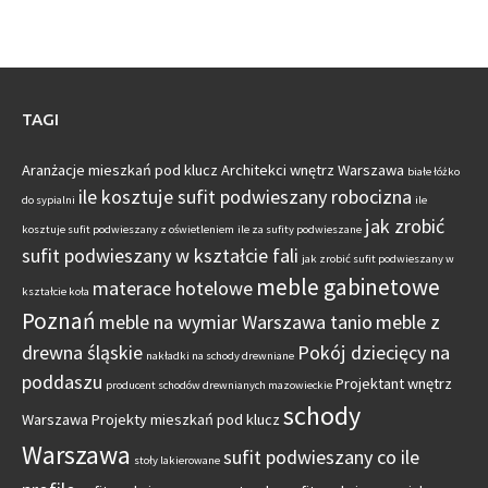
TAGI
Aranżacje mieszkań pod klucz
Architekci wnętrz Warszawa
białe łóżko
ile kosztuje sufit podwieszany robocizna
do sypialni
ile
jak zrobić
kosztuje sufit podwieszany z oświetleniem
ile za sufity podwieszane
sufit podwieszany w kształcie fali
jak zrobić sufit podwieszany w
meble gabinetowe
materace hotelowe
kształcie koła
Poznań
meble na wymiar Warszawa tanio
meble z
drewna śląskie
Pokój dziecięcy na
nakładki na schody drewniane
poddaszu
Projektant wnętrz
producent schodów drewnianych mazowieckie
schody
Warszawa
Projekty mieszkań pod klucz
Warszawa
sufit podwieszany co ile
stoły lakierowane