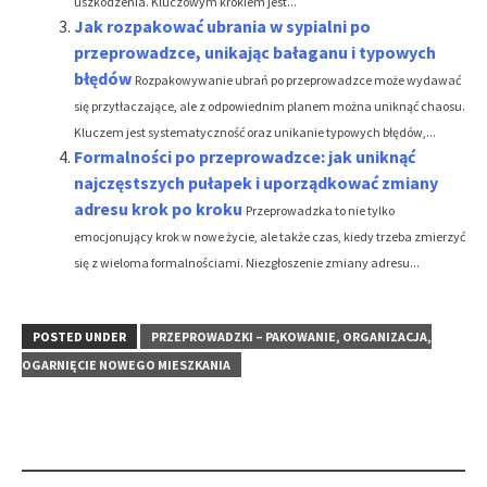
uszkodzenia. Kluczowym krokiem jest...
Jak rozpakować ubrania w sypialni po
przeprowadzce, unikając bałaganu i typowych
błędów
Rozpakowywanie ubrań po przeprowadzce może wydawać
się przytłaczające, ale z odpowiednim planem można uniknąć chaosu.
Kluczem jest systematyczność oraz unikanie typowych błędów,...
Formalności po przeprowadzce: jak uniknąć
najczęstszych pułapek i uporządkować zmiany
adresu krok po kroku
Przeprowadzka to nie tylko
emocjonujący krok w nowe życie, ale także czas, kiedy trzeba zmierzyć
się z wieloma formalnościami. Niezgłoszenie zmiany adresu...
POSTED UNDER
PRZEPROWADZKI – PAKOWANIE, ORGANIZACJA,
OGARNIĘCIE NOWEGO MIESZKANIA