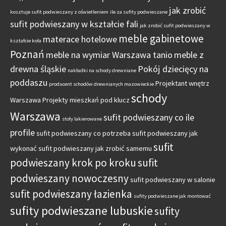
jak zrobić
kosztuje sufit podwieszany z oświetleniem
ile za sufity podwieszane
sufit podwieszany w kształcie fali
jak zrobić sufit podwieszany w
meble gabinetowe
materace hotelowe
kształcie koła
Poznań
meble na wymiar Warszawa tanio
meble z
drewna śląskie
Pokój dziecięcy na
nakładki na schody drewniane
poddaszu
Projektant wnętrz
producent schodów drewnianych mazowieckie
schody
Warszawa
Projekty mieszkań pod klucz
Warszawa
sufit podwieszany co ile
stoły lakierowane
profile
sufit podwieszany co potrzeba
sufit podwieszany jak
sufit
wykonać
sufit podwieszany jak zrobić samemu
podwieszany krok po kroku
sufit
podwieszany nowoczesny
sufit podwieszany w salonie
sufit podwieszany łazienka
sufity podwieszane jak montować
sufity podwieszane lubuskie
sufity