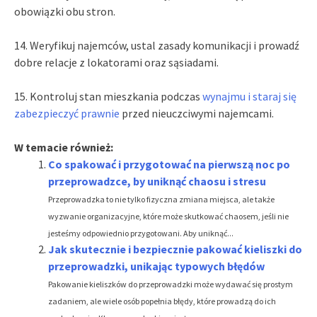
obowiązki obu stron.
14. Weryfikuj najemców, ustal zasady komunikacji i prowadź
dobre relacje z lokatorami oraz sąsiadami.
15. Kontroluj stan mieszkania podczas
wynajmu i staraj się
zabezpieczyć prawnie
przed nieuczciwymi najemcami.
W temacie również:
Co spakować i przygotować na pierwszą noc po
przeprowadzce, by uniknąć chaosu i stresu
Przeprowadzka to nie tylko fizyczna zmiana miejsca, ale także
wyzwanie organizacyjne, które może skutkować chaosem, jeśli nie
jesteśmy odpowiednio przygotowani. Aby uniknąć...
Jak skutecznie i bezpiecznie pakować kieliszki do
przeprowadzki, unikając typowych błędów
Pakowanie kieliszków do przeprowadzki może wydawać się prostym
zadaniem, ale wiele osób popełnia błędy, które prowadzą do ich