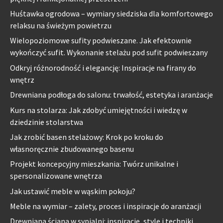
Huśtawka ogrodowa – wymiary siedziska dla komfortowego
relaksu na świeżym powietrzu
Wielopoziomowe sufity podwieszane. Jak efektownie
wykończyć sufit. Wykonanie stelażu pod sufit podwieszany
Odkryj różnorodność i elegancję: Inspiracje na firany do
wnętrz
Drewniana podłoga do salonu: trwałość, estetyka i aranżacje
Kurs na stolarza: Jak zdobyć umiejętności i wiedzę w
dziedzinie stolarstwa
Jak zrobić basen stelażowy: Krok po kroku do
własnoręcznie zbudowanego basenu
Projekt koncepcyjny mieszkania: Twórz unikalne i
spersonalizowane wnętrza
Jak ustawić meble w wąskim pokoju?
Meble na wymiar – zalety, proces i inspiracje do aranżacji
Drewniana ściana w sypialni: inspiracje, style i techniki