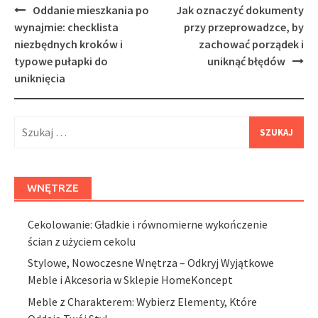
Post
Oddanie mieszkania po
Jak oznaczyć dokumenty
navigation
wynajmie: checklista
przy przeprowadzce, by
niezbędnych kroków i
zachować porządek i
typowe pułapki do
uniknąć błędów
uniknięcia
Szukaj:
WNĘTRZE
Cekolowanie: Gładkie i równomierne wykończenie
ścian z użyciem cekolu
Stylowe, Nowoczesne Wnętrza – Odkryj Wyjątkowe
Meble i Akcesoria w Sklepie HomeKoncept
Meble z Charakterem: Wybierz Elementy, Które