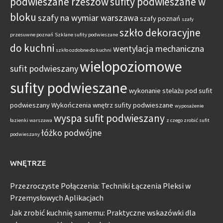
podwieszane rzeszów
sufity podwieszane w
bloku
szafy na wymiar warszawa
szafy poznań
szafy
szkło dekoracyjne
przesuwne poznań
Szklane sufity podwieszane
do kuchni
wentylacja mechaniczna
szkło ozdobne do kuchni
wielopoziomowe
sufit podwieszany
sufity podwieszane
wykonanie stelażu pod sufit
podwieszany
Wykończenia wnętrz sufity podwieszane
wyposażenie
wyspa sufit podwieszany
łazienki warszawa
z czego zrobić sufit
łóżko podwójne
podwieszany
WNĘTRZE
Przezroczyste Połączenia: Techniki Łączenia Pleksi w
Przemysłowych Aplikacjach
Jak zrobić kuchnię samemu: Praktyczne wskazówki dla