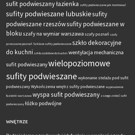
sufit podwieszany łazienka
sufity podwieszane jak montować
sufity podwieszane lubuskie
sufity
podwieszane rzeszów
sufity podwieszane w
bloku
szafy na wymiar warszawa
szafy poznań
szafy
szkło dekoracyjne
przesuwne poznań
Szklane sufity podwieszane
do kuchni
wentylacja mechaniczna
szkło ozdobne do kuchni
wielopoziomowe
sufit podwieszany
sufity podwieszane
wykonanie stelażu pod sufit
podwieszany
Wykończenia wnętrz sufity podwieszane
wyposażenie
wyspa sufit podwieszany
łazienki warszawa
z czego zrobić sufit
łóżko podwójne
podwieszany
WNĘTRZE