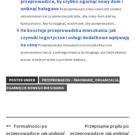
przeprowadzce, by szybko ogarnąć nowy dom i
uniknąć bałaganu
Po przeprowadzce kluczowe jest szybkie
odnalezienie rzeczy pierwszej potrzeby, aby nowy dom stał się
funkcjonalny. Aby to osiągnąć, ważne jest, aby przeprowadzić...
Ile kosztuje przeprowadzka mieszkania: jak
czynniki logistyczne i usługi dodatkowe wpływają
na cenę
Przeprowadzka mieszkania to nie tylko fizyczne
przeniesienie rzeczy z jednego miejsca do drugiego, ale także złożony
proces, w którym wiele czynników wpływa...
POSTED UNDER
PRZEPROWADZKI – PAKOWANIE, ORGANIZACJA,
OGARNIĘCIE NOWEGO MIESZKANIA
Post
Formalności po
Przepisanie prądu po
navigation
przeprowadzce: jak uniknąć
przeprowadzce: jak uniknąć