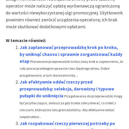
operator może naliczyć opłatę wyrównawczą ograniczoną
do wartości niewykorzystanej ulgi promocyjnej. Użytkownik
powinien również zwrócić urządzenia operatora; ich brak
może skutkować dodatkowymi opłatami.
W temacie również:
Jak zaplanować przeprowadzkę krok po kroku,
by uniknąć chaosu i sprawnie zorganizować każdy
etap
Planowanie przeprowadzki to kluczowy krok w zapewnieniu, że
cały proces przebiegnie sprawnie i bez zbędnego stresu. Dobre
przygotowanie, w tym stworzenie listy...
Jak efektywnie oddać rzeczy przed
przeprowadzką: selekcja, darowizny i typowe
pułapki do uniknięcia
Przygotowania do przeprowadzki mogą
być przytłaczające, zwłaszcza gdy trzeba zdecydować, co zrobić z
rzeczami, które przez lata gromadziliśmy. Aby efektywnie oddać
niepotrzebne...
Jak rozpakować rzeczy pierwszej potrzeby po