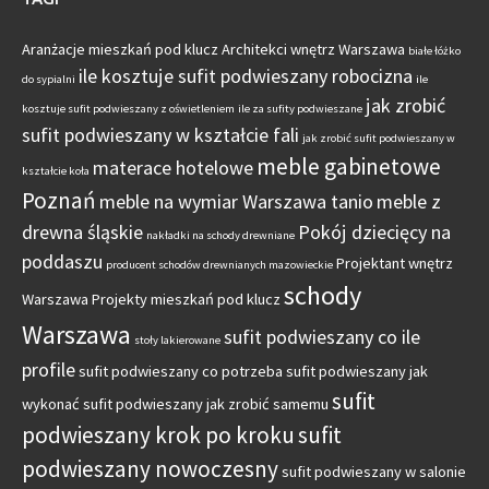
Aranżacje mieszkań pod klucz
Architekci wnętrz Warszawa
białe łóżko
ile kosztuje sufit podwieszany robocizna
do sypialni
ile
jak zrobić
kosztuje sufit podwieszany z oświetleniem
ile za sufity podwieszane
sufit podwieszany w kształcie fali
jak zrobić sufit podwieszany w
meble gabinetowe
materace hotelowe
kształcie koła
Poznań
meble na wymiar Warszawa tanio
meble z
drewna śląskie
Pokój dziecięcy na
nakładki na schody drewniane
poddaszu
Projektant wnętrz
producent schodów drewnianych mazowieckie
schody
Warszawa
Projekty mieszkań pod klucz
Warszawa
sufit podwieszany co ile
stoły lakierowane
profile
sufit podwieszany co potrzeba
sufit podwieszany jak
sufit
wykonać
sufit podwieszany jak zrobić samemu
podwieszany krok po kroku
sufit
podwieszany nowoczesny
sufit podwieszany w salonie