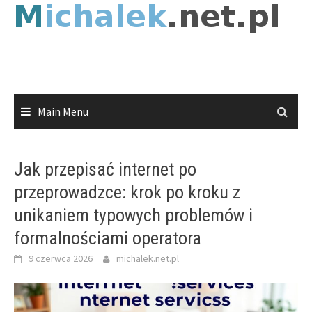
Skip
to
content
Main Menu
Jak przepisać internet po
przeprowadzce: krok po kroku z
unikaniem typowych problemów i
formalnościami operatora
9 czerwca 2026
michalek.net.pl