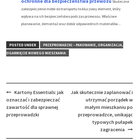
ochronne dla bezpieczeństwa przewozu
Skuteczne
zabezpieczenie mebli do transportu to kluczowy element, który
wpływa na ich bezpieczeństwo podczas przewozu. Właściwe
planowanie, demontaż oraz dobór odpowiednich materiałów...
POSTED UNDER
PRZEPROWADZKI – PAKOWANIE, ORGANIZACJA,
OGARNIĘCIE NOWEGO MIESZKANIA
Post
Kartony Essentials: jak
Jak skutecznie zaplanować i
navigation
oznaczać i zabezpieczać
utrzymać porządek w
zawartość dla sprawnej
małym mieszkaniu po
przeprowadzki
przeprowadzce, unikając
typowych pułapek
zagracenia