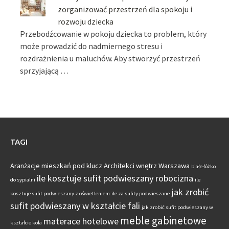
zorganizować przestrzeń dla spokoju i
rozwoju dziecka
Przebodźcowanie w pokoju dziecka to problem, który
może prowadzić do nadmiernego stresu i
rozdrażnienia u maluchów. Aby stworzyć przestrzeń
sprzyjającą …
TAGI
Aranżacje mieszkań pod klucz
Architekci wnętrz Warszawa
białe łóżko
ile kosztuje sufit podwieszany robocizna
do sypialni
ile
jak zrobić
kosztuje sufit podwieszany z oświetleniem
ile za sufity podwieszane
sufit podwieszany w kształcie fali
jak zrobić sufit podwieszany w
meble gabinetowe
materace hotelowe
kształcie koła