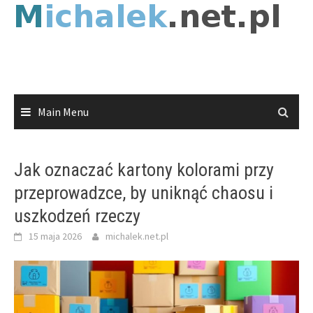
Skip
to
content
Main Menu
Jak oznaczać kartony kolorami przy
przeprowadzce, by uniknąć chaosu i
uszkodzeń rzeczy
15 maja 2026
michalek.net.pl