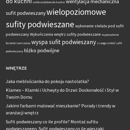
do kuchni
wentylacja mechaniczna
szkło ozdobne do kuchni
wielopoziomowe
sufit podwieszany
sufity podwieszane
wykonanie stelażu pod sufit
podwieszany
Wykończenia wnętrz sufity podwieszane
wyposażenie
wyspa sufit podwieszany
łazienki warszawa
z czego zrobić sufit
łóżko podwójne
podwieszany
WNĘTRZE
Jaka meblościanka do pokoju nastolatka?
Klamex – Klamki i Uchwyty do Drzwi: Doskonałość i Styl w
Twoim Domu
Jakimi farbami malować mieszkanie? Porady i trendy w
aranżacji wnętrz
Sufit podwieszany co ile profile? Montaż sufitu
podwieszanego. Sufit podwieszany co ile wieszaki