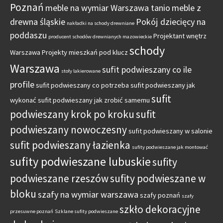
Poznań
meble na wymiar Warszawa tanio
meble z
drewna śląskie
Pokój dziecięcy na
nakładki na schody drewniane
poddaszu
Projektant wnętrz
producent schodów drewnianych mazowieckie
schody
Warszawa
Projekty mieszkań pod klucz
Warszawa
sufit podwieszany co ile
stoły lakierowane
profile
sufit podwieszany co potrzeba
sufit podwieszany jak
sufit
wykonać
sufit podwieszany jak zrobić samemu
podwieszany krok po kroku
sufit
podwieszany nowoczesny
sufit podwieszany w salonie
sufit podwieszany łazienka
sufity podwieszane jak montować
sufity podwieszane lubuskie
sufity
podwieszane rzeszów
sufity podwieszane w
bloku
szafy na wymiar warszawa
szafy poznań
szafy
szkło dekoracyjne
przesuwne poznań
Szklane sufity podwieszane