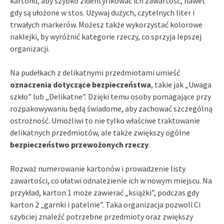
kartonu, aby szybko zidentyfikować ich zawartość, nawet
gdy są ułożone w stos. Używaj dużych, czytelnych liter i
trwałych markerów. Możesz także wykorzystać kolorowe
naklejki, by wyróżnić kategorie rzeczy, co sprzyja lepszej
organizacji.
Na pudełkach z delikatnymi przedmiotami umieść
oznaczenia dotyczące bezpieczeństwa
, takie jak „Uwaga
szkło” lub „Delikatne”. Dzięki temu osoby pomagające przy
rozpakowywaniu będą świadome, aby zachować szczególną
ostrożność. Umożliwi to nie tylko właściwe traktowanie
delikatnych przedmiotów, ale także zwiększy ogólne
bezpieczeństwo przewożonych rzeczy
.
Rozważ numerowanie kartonów i prowadzenie listy
zawartości, co ułatwi odnalezienie ich w nowym miejscu. Na
przykład, karton 1 może zawierać „książki”, podczas gdy
karton 2 „garnki i patelnie”. Taka organizacja pozwoli Ci
szybciej znaleźć potrzebne przedmioty oraz zwiększy