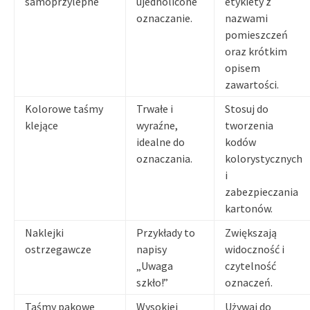
samoprzylepne
ujednolicone
etykiety z
oznaczanie.
nazwami
pomieszczeń
oraz krótkim
opisem
zawartości.
Kolorowe taśmy
Trwałe i
Stosuj do
klejące
wyraźne,
tworzenia
idealne do
kodów
oznaczania.
kolorystycznych
i
zabezpieczania
kartonów.
Naklejki
Przykłady to
Zwiększają
ostrzegawcze
napisy
widoczność i
„Uwaga
czytelność
szkło!”
oznaczeń.
Taśmy pakowe
Wysokiej
Używaj do