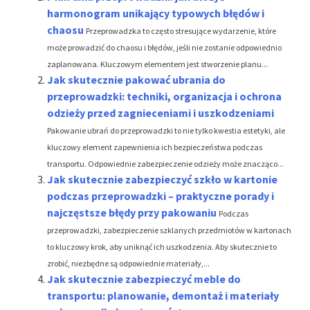
harmonogram unikający typowych błędów i
chaosu
Przeprowadzka to często stresujące wydarzenie, które
może prowadzić do chaosu i błędów, jeśli nie zostanie odpowiednio
zaplanowana. Kluczowym elementem jest stworzenie planu...
Jak skutecznie pakować ubrania do
przeprowadzki: techniki, organizacja i ochrona
odzieży przed zagnieceniami i uszkodzeniami
Pakowanie ubrań do przeprowadzki to nie tylko kwestia estetyki, ale
kluczowy element zapewnienia ich bezpieczeństwa podczas
transportu. Odpowiednie zabezpieczenie odzieży może znacząco...
Jak skutecznie zabezpieczyć szkło w kartonie
podczas przeprowadzki – praktyczne porady i
najczęstsze błędy przy pakowaniu
Podczas
przeprowadzki, zabezpieczenie szklanych przedmiotów w kartonach
to kluczowy krok, aby uniknąć ich uszkodzenia. Aby skutecznie to
zrobić, niezbędne są odpowiednie materiały,...
Jak skutecznie zabezpieczyć meble do
transportu: planowanie, demontaż i materiały